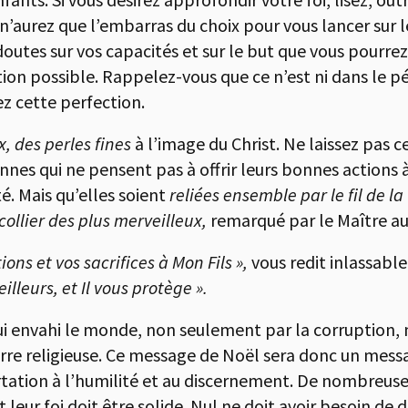
us n’aurez que l’embarras du choix pour vous lancer sur 
outes sur vos capacités et sur le but que vous pourrez
ction possible. Rappelez-vous que ce n’est ni dans le 
z cette perfection.
x, des perles fines
à l’image du Christ. Ne laissez pas 
es qui ne pensent pas à offrir leurs bonnes actions à D
té. Mais qu’elles soient
reliées ensemble par le fil de l
collier des plus merveilleux,
remarqué par le Maître au 
ions et vos sacrifices à Mon Fils »,
vous redit inlassabl
illeurs, et Il vous protège ».
i envahi le monde, non seulement par la corruption, mai
erre religieuse. Ce message de Noël sera donc un mess
tation à l’humilité et au discernement. De nombreus
 leur foi doit être solide. Nul ne doit avoir besoin d