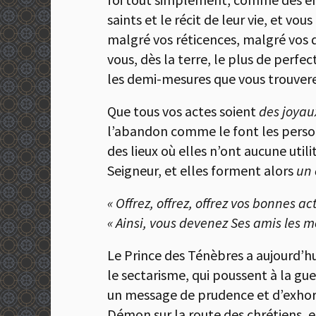
saints et le récit de leur vie, et vo
malgré vos réticences, malgré vos d
vous, dès la terre, le plus de perfe
les demi-mesures que vous trouvere
Que tous vos actes soient
des joyau
l’abandon comme le font les personn
des lieux où elles n’ont aucune utili
Seigneur, et elles forment alors
un 
« Offrez, offrez, offrez vos bonnes act
« Ainsi, vous devenez Ses amis les me
Le Prince des Ténèbres a aujourd’hu
le sectarisme, qui poussent à la gu
un message de prudence et d’exhor
Démon sur la route des chrétiens, et