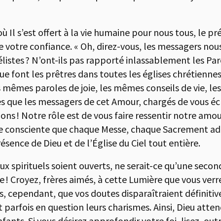
 où Il s’est offert à la vie humaine pour nous tous, le 
de votre confiance. « Oh, direz-vous, les messagers n
gélistes ? N’ont-ils pas rapporté inlassablement les Par
Que font les prêtres dans toutes les églises chrétienn
 mêmes paroles de joie, les mêmes conseils de vie, les
s que les messagers de cet Amour, chargés de vous écla
ons ! Notre rôle est de vous faire ressentir notre amo
ure consciente que chaque Messe, chaque Sacrement ad
ésence de Dieu et de l’Église du Ciel tout entière.
x spirituels soient ouverts, ne serait-ce qu’une seco
 ! Croyez, frères aimés, à cette Lumière que vous verrez
pas, cependant, que vos doutes disparaîtraient défini
 parfois en question leurs charismes. Ainsi, Dieu atte
ts. Si vous désirez approfondir votre foi, lisez, outre