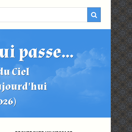
ui passe...
u Ciel
ujourd'hui
2026)