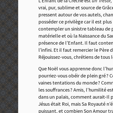
L’Enfant de la Crèche est
un Trésor,
vrai, pur, sublime et source de Grâce
pressent autour de vos autels, chan
posséder ce privilège car il est plu
contempler un sinistre tableau de 
matérielle et où la Naissance du Sau
présence de l’Enfant. Il faut conte
l’infini. Et il faut remercier le Pèr
Réjouissez-vous, chrétiens de tous l
Que Noël vous apprenne donc l’humi
pourriez-vous obéir de plein gré ?
vaines tentations du monde ? Comm
les souffrances ? Amis, l’humilité es
dans un palais, comment aurait-Il p
Jésus était Roi, mais Sa Royauté n’ét
puissant, et combien Son Amour tran