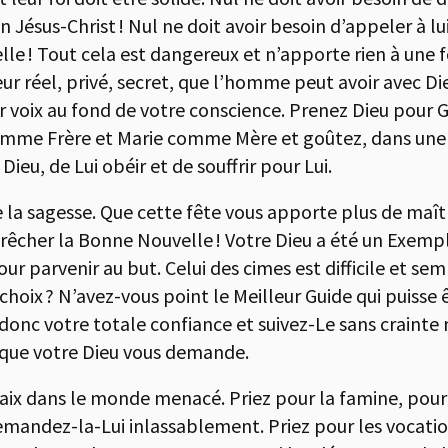
 en Jésus-Christ ! Nul ne doit avoir besoin d’appeler à 
lle ! Tout cela est dangereux et n’apporte rien à une fo
ieur réel, privé, secret, que l’homme peut avoir avec Di
ur voix au fond de votre conscience. Prenez Dieu pour 
me Frère et Marie comme Mère et goûtez, dans une foi 
Dieu, de Lui obéir et de souffrir pour Lui.
la sagesse. Que cette fête vous apporte plus de maît
prêcher la Bonne Nouvelle ! Votre Dieu a été un Exempl
r parvenir au but. Celui des cimes est difficile et se
hoix ? N’avez-vous point le Meilleur Guide qui puisse ê
 donc votre totale confiance et suivez-Le sans crainte
ce que votre Dieu vous demande.
Paix dans le monde menacé. Priez pour la famine, pour
andez-la-Lui inlassablement. Priez pour les vocations