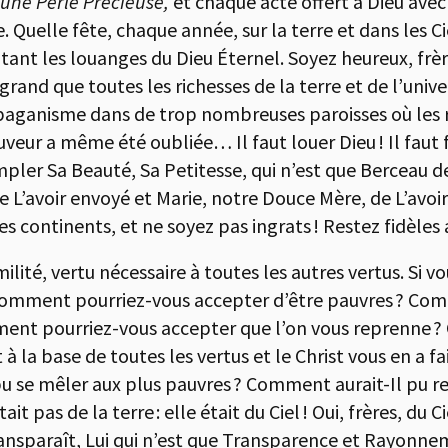
 une Perle Précieuse,
et chaque acte offert à Dieu avec
. Quelle fête, chaque année, sur la terre et dans les Ci
tant les louanges du Dieu Éternel. Soyez heureux, frè
s grand que toutes les richesses de la terre et de l’uni
paganisme dans de trop nombreuses paroisses où les r
veur a même été oubliée… Il faut louer Dieu ! Il faut 
mpler Sa Beauté, Sa Petitesse, qui n’est que Berceau 
e de L’avoir envoyé et Marie, notre Douce Mère, de L’avoi
es continents, et ne soyez pas ingrats ! Restez fidèles 
lité, vertu nécessaire à toutes les autres vertus. Si
 Comment pourriez-vous accepter d’être pauvres ? Com
ent pourriez-vous accepter que l’on vous reprenne 
t à la base de toutes les vertus et le Christ vous en a fa
u se mêler aux plus pauvres ? Comment aurait-Il pu re
ait pas de la terre : elle était du Ciel ! Oui, frères, du
sparaît, Lui qui n’est que Transparence et Rayonnemen