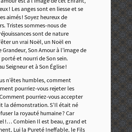
 amour est à l’image de cet Enfant,
eux ! Les anges sont en liesse et se
res aimés ! Soyez heureux de
vers. Tristes sommes-nous de
éjouissances sont de nature
fêter un vrai Noël, un Noël en
de Grandeur, Son Amour à l’image de
r porté et nourri de Son sein.
au Seigneur et à Son Église !
 vous n’êtes humbles, comment
ment pourriez-vous rejeter les
? Comment pourriez-vous accepter
it la démonstration. S’Il était né
fuser la royauté humaine ? Car
 Ciel !… Combien Il est beau, grand et
t, Lui la Pureté Ineffable, le Fils