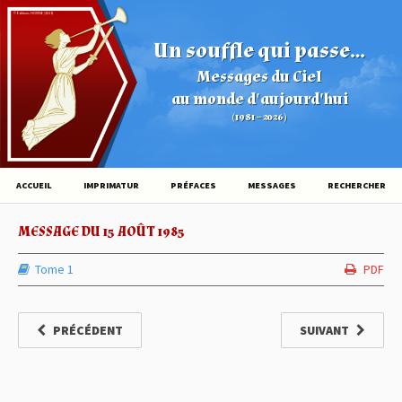
© Éditions HOVINE (2026)
Un souffle qui passe...
Messages du Ciel
au monde d'aujourd'hui
(1981 – 2026)
ACCUEIL
IMPRIMATUR
PRÉFACES
MESSAGES
RECHERCHER
MESSAGE DU 15 AOÛT 1985
Tome 1
PDF
PRÉCÉDENT
SUIVANT