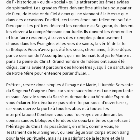
de l’« historique » ou du « social » qu’ils attireront les âmes avides
de spiritualité. Les grandes fêtes doivent être utilisées pour parler
de Dieu, de Marie et du Ciel à ceux qui ne viennent à la Messe que
dans ces occasions. En effet, certaines âmes ont tellement soif de
Dieu que si les prêtres désirent les conduire au Seigneur, ils doivent
les élever à la compréhension spirituelle. Ils doivent les émerveiller
et leur faire ressentir, à travers des exemples judicieusement
choisis dans les Évangiles et les vies de saints, la vérité de la foi
catholique. Vous n’avez pas été les seuls, chers amis, à être déçus
par ce sermon de l’Assomption, qui mentionnait tout juste Marie et
parlait à peine du Christ ! Grand nombre de fidèles ont aussi été
déçus, car ils avaient parcouru des kilomètres jusqu’à ce sanctuaire
de Notre Mère pour entendre parler d’Elle !…
Prêtres, restez donc simples à l’image de Marie, l’Humble Servante
du Seigneur ! Craignez Dieu car votre sacerdoce est une importante
mission. Ayez le sens du Sacré et demandez au Véritable Esprit de
vous éclairer. Ne dénaturez pas votre foi par souci d’ouverture »,
car vous ouvrez la porte à tous les abus et à toutes les
interprétations ! Combien vous vous fourvoyez en admirant les
connaissances bibliques étendues de ceux-là mêmes qui refusent
l’Héritage du Christ : ils possèdent, en effet, comme vous, le
Testament de leur Seigneur, qui leur lègue Son Corps et Son Sang
pour la Vie Spirituelle, mais ils se satisfont de la lecture et de la