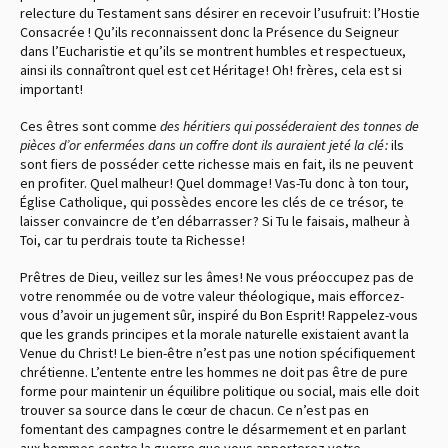
relecture du Testament sans désirer en recevoir l’usufruit : l’Hostie
Consacrée ! Qu’ils reconnaissent donc la Présence du Seigneur
dans l’Eucharistie et qu’ils se montrent humbles et respectueux,
ainsi ils connaîtront quel est cet Héritage ! Oh ! frères, cela est si
important !
Ces êtres sont comme
des héritiers qui posséderaient des tonnes de
pièces d’or enfermées dans un coffre dont ils auraient jeté la clé :
ils
sont fiers de posséder cette richesse mais en fait, ils ne peuvent
en profiter. Quel malheur ! Quel dommage ! Vas-Tu donc à ton tour,
Église Catholique, qui possèdes encore les clés de ce trésor, te
laisser convaincre de t’en débarrasser ? Si Tu le faisais, malheur à
Toi, car tu perdrais toute ta Richesse !
Prêtres de Dieu, veillez sur les âmes ! Ne vous préoccupez pas de
votre renommée ou de votre valeur théologique, mais efforcez-
vous d’avoir un jugement sûr, inspiré du Bon Esprit ! Rappelez-vous
que les grands principes et la morale naturelle existaient avant la
Venue du Christ ! Le bien-être n’est pas une notion spécifiquement
chrétienne. L’entente entre les hommes ne doit pas être de pure
forme pour maintenir un équilibre politique ou social, mais elle doit
trouver sa source dans le cœur de chacun. Ce n’est pas en
fomentant des campagnes contre le désarmement et en parlant
aux hommes contre la guerre que vous apporterez votre