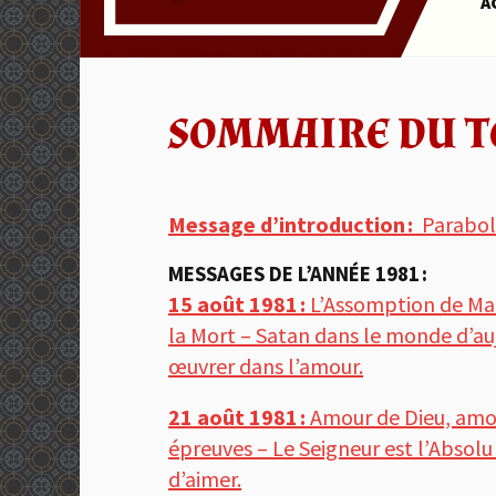
A
SOMMAIRE DU T
Message d’introduction :
Parabol
MESSAGES DE L’ANNÉE 1981 :
15 août 1981 :
L’Assomption de Mari
la Mort – Satan dans le monde d’auj
œuvrer dans l’amour.
21 août 1981 :
Amour de Dieu, amo
épreuves – Le Seigneur est l’Absolu 
d’aimer.