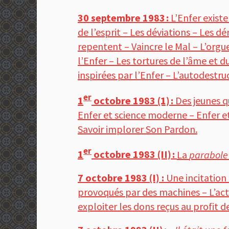
30 septembre 1983 :
L’Enfer exist
de l’esprit – Les déviations – Les 
repentent – Vaincre le Mal – L’orgue
l’Enfer – Les tortures de l’âme et 
inspirées par l’Enfer – L’autodestru
er
1
octobre 1983 (1) :
Des jeunes q
Enfer et science moderne – Enfer e
Savoir implorer Son Pardon.
er
1
octobre 1983 (II) :
La
parabole 
7 octobre 1983 (I) :
Une incitation 
provoqués par des machines – L’acti
exploiter les dons reçus au profit d