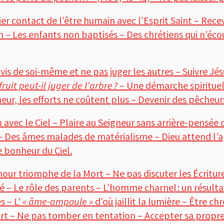
r contact de l’être humain avec l’Esprit Saint – Rece
on – Les enfants non baptisés – Des chrétiens qui n’éco
vis de soi-même et ne pas juger les autres – Suivre Jésu
fruit peut-il juger de l’arbre ?
– Une démarche spirituel
neur, les efforts ne coûtent plus – Devenir des pêche
avec le Ciel – Plaire au Seigneur sans arrière-pensé
 – Des âmes malades de matérialisme – Dieu attend l’ap
e bonheur du Ciel.
our triomphe de la Mort – Ne pas discuter les Écritures
é – Le rôle des parents – L’homme charnel : un résulta
s – L’
« âme-ampoule »
d’où jaillit la lumière – Être chr
ort – Ne pas tomber en tentation – Accepter sa propre 