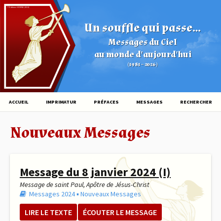
© Éditions HOVINE (2026)
Un souffle qui passe...
Messages du Ciel
au monde d'aujourd'hui
(1981 – 2026)
ACCUEIL
IMPRIMATUR
PRÉFACES
MESSAGES
RECHERCHER
Nouveaux Messages
Message du 8 janvier 2024 (I)
Message de saint Paul, Apôtre de Jésus-Christ
Messages 2024
▪︎
Nouveaux Messages
LIRE LE TEXTE
ÉCOUTER LE MESSAGE