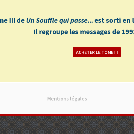
me III de
Un Souffle qui passe
... est sorti e
Il regroupe les messages de 199
ACHETER LE TOME III
Mentions légales