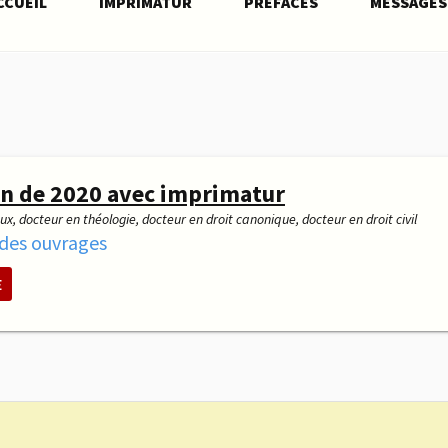
CCUEIL
IMPRIMATUR
PRÉFACES
MESSAGES
on de 2020 avec imprimatur
x, docteur en théologie, docteur en droit canonique, docteur en droit civil
 des ouvrages
E