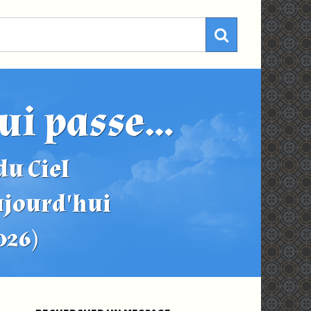
ui passe...
u Ciel
ujourd'hui
2026)