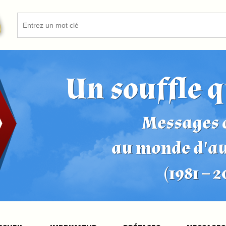
Un souffle q
Messages d
au monde d'a
(1981 – 