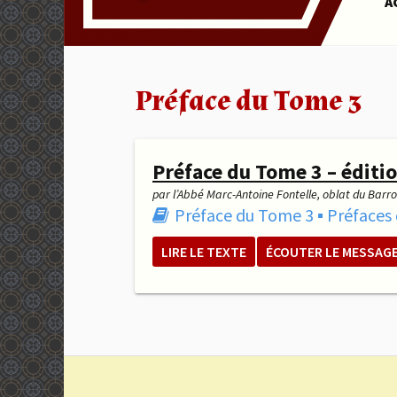
A
Préface du Tome 3
Préface du Tome 3 – éditi
par l’Abbé Marc-Antoine Fontelle, oblat du Barrou
Préface du Tome 3
▪︎
Préfaces
LIRE LE TEXTE
ÉCOUTER LE MESSAG