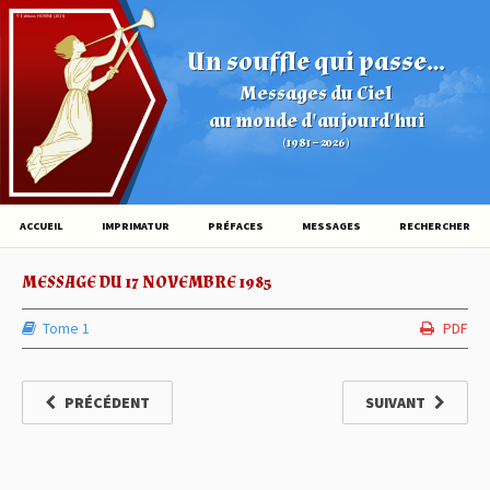
© Éditions HOVINE (2026)
Un souffle qui passe...
Messages du Ciel
au monde d'aujourd'hui
(1981 – 2026)
ACCUEIL
IMPRIMATUR
PRÉFACES
MESSAGES
RECHERCHER
MESSAGE DU 17 NOVEMBRE 1985
Tome 1
PDF
PRÉCÉDENT
SUIVANT