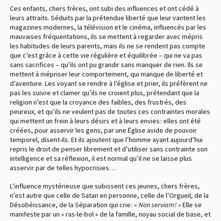
Ces enfants, chers frères, ont subi des influences et ont cédé à
leurs attraits. Séduits par la prétendue liberté que leur vantent les
magazines modernes, la télévision et le cinéma, influencés par les
mauvaises fréquentations, ils se mettent à regarder avec mépris
les habitudes de leurs parents, mais ils ne se rendent pas compte
que c’est grâce à cette vie régulière et équilibrée – qui ne va pas
sans sacrifices – qu’ils ont pu grandir sans manquer de rien. Ils se
mettent à mépriser leur comportement, qui manque de liberté et
d’aventure. Les voyant se rendre à l’église et prier, ils préfèrent ne
pas les suivre et clamer qu’ils ne croient plus, prétendant que la
religion n’est que la croyance des faibles, des frustrés, des
peureux, et qu’ils ne veulent pas de toutes ces contraintes morales
qui mettent un frein à leurs désirs et à leurs envies : elles ont été
créées, pour asservir les gens, par une Église avide de pouvoir
temporel, disent-ils. Et ils ajoutent que l’homme ayant aujourd’hui
repris le droit de penser librement et d’utiliser sans contrainte son
intelligence et sa réflexion, il est normal qu’il ne se laisse plus
asservir par de telles hypocrisies…
L’influence mystérieuse que subissent ces jeunes, chers frères,
n’est autre que celle de Satan en personne, celle de l’Orgueil, de la
Désobéissance, de la Séparation qui crie :
« Non serviam ! »
Elle se
manifeste par un « ras-le-bol » de la famille, noyau social de base, et