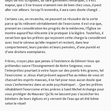
dépit de vos scrupules, lui faire gentiment remarquer, s’il est
majeur, que s’il ne trouve vraiment rien de bien chez vous, il peut
aller voir ailleurs : lorsqu’il reviendra, il aura sans doute changé…
Certains cas, en revanche, ne peuvent se résoudre de la sorte
parce qu’ils relèvent véritablement de l’exorcisme. Il est vrai que,
prenant en considération les progrès de la médecine, l’Église se
montre aujourd’hui réticente à le pratiquer à la légère. Toutefois, il
serait bon que les prêtres qui reçoivent cette charge la considèrent
avec tout le sérieux qu’elle requiert et restent, dans leur
comportement, leurs paroles et leurs pensées, d’une pureté et
d’une droiture exemplaires.
Frères, croyez plus que jamais à l’existence du Démon ! Vous qui
prétendez suivre l’Enseignement de Notre Seigneur, vous
l’interprétez pourtant à votre façon sur des points très graves, tel
l’exorcisme : si Jésus était présent aujourd’hui au milieu de vous et
chassait les esprits mauvais, il ne fait pour nous aucun doute que
vous L’enfermeriez dans un asile psychiatrique !… Que les prêtres
réhabilitent l’exorcisme et les prières à Saint Michel Archange pour
vous protéger du Mauvais ! Qu’ils ne laissent pas s’assécher les
bénitiers de leurs églises et y versent de l’eau qui ait été bénie
selon le rituel !