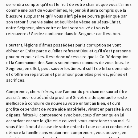
se rendra compte qu’il est le fruit de votre chair et que vous l’aimez
comme une part de vous-mêmes, le jour où il aura compris que la
blessure suppurante qu’il vous a infligée ne pourra guérir que par
son retour à une vie saine et équilibrée vécue en Jésus-Christ,
notre Seigneur, alors votre enfant sera sauvé et vous le
retrouverez ! Gardez confiance dans le Seigneur car Il est bon.
Pourtant, légions d’âmes possédées par la corruption se vont
abîmer en Enfer parce qu’elles refusent Dieu et qu’il n’est personne
pour prier pour elles. Il est donc nécessaire que la Co-Rédemption
et la Communion des Saints soient mieux connues de vous tous. Le
Seigneur, en effet, peut sauver les âmes : il suffit de le Lui demander
et d’offrir en réparation et par amour pour elles prières, jeûnes et
sacrifices.
Comprenez, chers frères, que l’amour du prochain ne saurait être
aussi l’amour du péché du prochain ! Si votre aide spirituelle reste
inefficace à conduire de nouveau votre enfant au Bien, et qu’il
profite cependant de votre aide matérielle, vivant en parasite à vos
dépens, faites-lui comprendre avec beaucoup d’amour qu’en lui
accordant encore le gîte et le couvert, vous entretenez son mal. Si
vous êtes à bout à cause de votre enfant et que celui-ci continue de
détruire la famille sans vouloir rien comprendre, vous pouvez, en