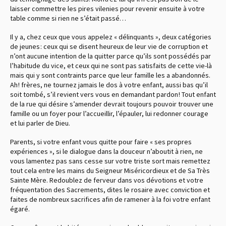
laisser commettre les pires vilenies pour revenir ensuite à votre
table comme si rien ne s’était passé…
Il y a, chez ceux que vous appelez « délinquants », deux catégories
de jeunes : ceux qui se disent heureux de leur vie de corruption et
n’ont aucune intention de la quitter parce qu’ils sont possédés par
l’habitude du vice, et ceux qui ne sont pas satisfaits de cette vie-là
mais qui y sont contraints parce que leur famille les a abandonnés.
Ah ! frères, ne tournez jamais le dos à votre enfant, aussi bas qu’il
soit tombé, s’il revient vers vous en demandant pardon ! Tout enfant
de la rue qui désire s’amender devrait toujours pouvoir trouver une
famille ou un foyer pour l’accueillir, l’épauler, lui redonner courage
et lui parler de Dieu.
Parents, si votre enfant vous quitte pour faire « ses propres
expériences », si le dialogue dans la douceur n’aboutit à rien, ne
vous lamentez pas sans cesse sur votre triste sort mais remettez
tout cela entre les mains du Seigneur Miséricordieux et de Sa Très
Sainte Mère. Redoublez de ferveur dans vos dévotions et votre
fréquentation des Sacrements, dites le rosaire avec conviction et
faites de nombreux sacrifices afin de ramener à la foi votre enfant
égaré.