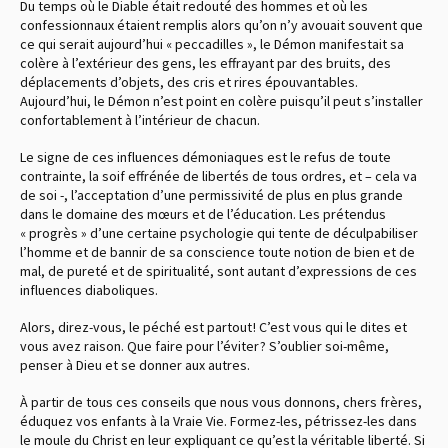
Du temps où le Diable était redouté des hommes et où les
confessionnaux étaient remplis alors qu’on n’y avouait souvent que
ce qui serait aujourd’hui « peccadilles », le Démon manifestait sa
colère à l’extérieur des gens, les effrayant par des bruits, des
déplacements d’objets, des cris et rires épouvantables.
Aujourd’hui, le Démon n’est point en colère puisqu’il peut s’installer
confortablement à l’intérieur de chacun.
Le signe de ces influences démoniaques est le refus de toute
contrainte, la soif effrénée de libertés de tous ordres, et – cela va
de soi -, l’acceptation d’une permissivité de plus en plus grande
dans le domaine des mœurs et de l’éducation. Les prétendus
« progrès » d’une certaine psychologie qui tente de déculpabiliser
l’homme et de bannir de sa conscience toute notion de bien et de
mal, de pureté et de spiritualité, sont autant d’expressions de ces
influences diaboliques.
Alors, direz-vous, le péché est partout ! C’est vous qui le dites et
vous avez raison. Que faire pour l’éviter ? S’oublier soi-même,
penser à Dieu et se donner aux autres.
À partir de tous ces conseils que nous vous donnons, chers frères,
éduquez vos enfants à la Vraie Vie. Formez-les, pétrissez-les dans
le moule du Christ en leur expliquant ce qu’est la véritable liberté. Si