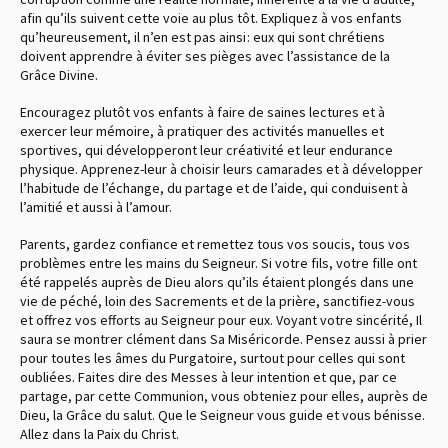
afin qu’ils suivent cette voie au plus tôt. Expliquez à vos enfants
qu’heureusement, il n’en est pas ainsi : eux qui sont chrétiens
doivent apprendre à éviter ses pièges avec l’assistance de la
Grâce Divine.
Encouragez plutôt vos enfants à faire de saines lectures et à
exercer leur mémoire, à pratiquer des activités manuelles et
sportives, qui développeront leur créativité et leur endurance
physique. Apprenez-leur à choisir leurs camarades et à développer
l’habitude de l’échange, du partage et de l’aide, qui conduisent à
l’amitié et aussi à l’amour.
Parents, gardez confiance et remettez tous vos soucis, tous vos
problèmes entre les mains du Seigneur. Si votre fils, votre fille ont
été rappelés auprès de Dieu alors qu’ils étaient plongés dans une
vie de péché, loin des Sacrements et de la prière, sanctifiez-vous
et offrez vos efforts au Seigneur pour eux. Voyant votre sincérité, Il
saura se montrer clément dans Sa Miséricorde. Pensez aussi à prier
pour toutes les âmes du Purgatoire, surtout pour celles qui sont
oubliées. Faites dire des Messes à leur intention et que, par ce
partage, par cette Communion, vous obteniez pour elles, auprès de
Dieu, la Grâce du salut. Que le Seigneur vous guide et vous bénisse.
Allez dans la Paix du Christ.