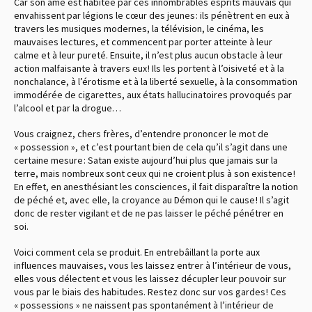
Car son âme est habitée par ces innombrables esprits mauvais qui
envahissent par légions le cœur des jeunes : ils pénètrent en eux à
travers les musiques modernes, la télévision, le cinéma, les
mauvaises lectures, et commencent par porter atteinte à leur
calme et à leur pureté. Ensuite, il n’est plus aucun obstacle à leur
action malfaisante à travers eux ! Ils les portent à l’oisiveté et à la
nonchalance, à l’érotisme et à la liberté sexuelle, à la consommation
immodérée de cigarettes, aux états hallucinatoires provoqués par
l’alcool et par la drogue…
Vous craignez, chers frères, d’entendre prononcer le mot de
« possession », et c’est pourtant bien de cela qu’il s’agit dans une
certaine mesure : Satan existe aujourd’hui plus que jamais sur la
terre, mais nombreux sont ceux qui ne croient plus à son existence !
En effet, en anesthésiant les consciences, il fait disparaître la notion
de péché et, avec elle, la croyance au Démon qui le cause ! Il s’agit
donc de rester vigilant et de ne pas laisser le péché pénétrer en
soi.
Voici comment cela se produit. En entrebâillant la porte aux
influences mauvaises, vous les laissez entrer à l’intérieur de vous,
elles vous délectent et vous les laissez décupler leur pouvoir sur
vous par le biais des habitudes. Restez donc sur vos gardes ! Ces
« possessions » ne naissent pas spontanément à l’intérieur de