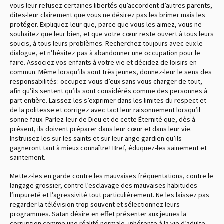
vous leur refusez certaines libertés qu’accordent d’autres parents,
dites-leur clairement que vous ne désirez pas les brimer mais les
protéger. Expliquez-leur que, parce que vous les aimez, vous ne
souhaitez que leur bien, et que votre cœur reste ouvert à tous leurs
soucis, à tous leurs problèmes. Recherchez toujours avec eux le
dialogue, et n’hésitez pas à abandonner une occupation pour le
faire. Associez vos enfants à votre vie et décidez de loisirs en
commun. Même lorsqu’ils sont très jeunes, donnez-leur le sens des
responsabilités : occupez-vous d’eux sans vous charger de tout,
afin qu’ils sentent qu’ils sont considérés comme des personnes à
part entière. Laissez-les s’exprimer dans les limites du respect et
de la politesse et corrigez avec tact leur raisonnement lorsqu’il
sonne faux. Parlez-leur de Dieu et de cette Éternité que, dès à
présent, ils doivent préparer dans leur cœur et dans leur vie.
Instruisez-les sur les saints et sur leur ange gardien qu’ils
gagneront tant à mieux connaître ! Bref, éduquez-les sainement et
saintement.
Mettez-les en garde contre les mauvaises fréquentations, contre le
langage grossier, contre l’esclavage des mauvaises habitudes –
l’impureté et l’agressivité tout particulièrement. Ne les laissez pas
regarder la télévision trop souvent et sélectionnez leurs
programmes. Satan désire en effet présenter aux jeunes la
corruption comme une réalité normale, inhérente à la vie d’adulte,