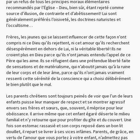
par un refus de tous les principes moraux élémentaires
recommandés par l’Église – Dieu, bien sûr, étant rejeté comme
source d’illusion, de contrainte et d’abêtissement ! Lui sont
généralement préférés l’oisiveté, les doctrines naturistes et
l’occultisme…
Frères, les jeunes qui se laissent influencer de cette façon n’ont
compris ni ce Dieu qu’ils rejettent, ni cet amour qu’ils recherchent
désespérément en dehors de Lui, ni la véritable liberté ! Ils ne
croient plus en Dieu parce qu’ils n’ont jamais entendu l’appel de ce
Père qui les aime. Ils se réfugient dans une prétendue liberté faite
de sensations et de matérialisme, qui n’aboutit jamais qu’à la ruine
de leur corps et de leur âme, parce qu’ils n’ont jamais vraiment
ressenti cette sérénité de la conscience qui a choisi délibérément
le bien plutôt que le mal.
Les parents chrétiens sont toujours peinés de voir que l’un de leurs
enfants puisse leur manquer de respect et se montrer agressif
envers ses frères et sœurs, que, souvent, il méprise pour leur
obéissance. Il arrive même que cet enfant égaré déserte le milieu
familial et n’y retourne que pour profiter du gîte et du couvert. Une
fois son estomac rassasié et son corps reposé dans un bon lit
douillet, il repart se livrer à ses vices infâmes. Parents, de grâce, en
vertu de l’amour que vous portez à votre enfant, n’admettez pas