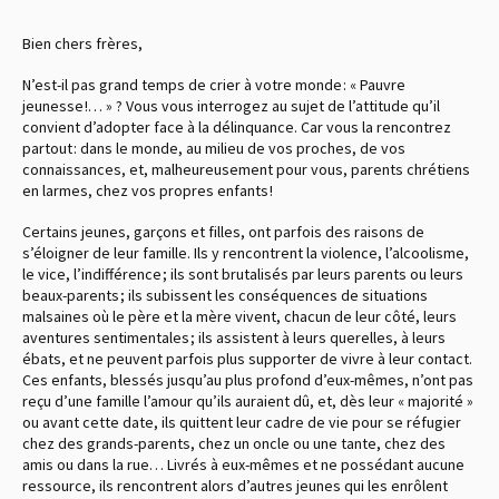
Bien chers frères,
N’est-il pas grand temps de crier à votre monde : « Pauvre
jeunesse !… » ? Vous vous interrogez au sujet de l’attitude qu’il
convient d’adopter face à la délinquance. Car vous la rencontrez
partout : dans le monde, au milieu de vos proches, de vos
connaissances, et, malheureusement pour vous, parents chrétiens
en larmes, chez vos propres enfants !
Certains jeunes, garçons et filles, ont parfois des raisons de
s’éloigner de leur famille. Ils y rencontrent la violence, l’alcoolisme,
le vice, l’indifférence ; ils sont brutalisés par leurs parents ou leurs
beaux-parents ; ils subissent les conséquences de situations
malsaines où le père et la mère vivent, chacun de leur côté, leurs
aventures sentimentales ; ils assistent à leurs querelles, à leurs
ébats, et ne peuvent parfois plus supporter de vivre à leur contact.
Ces enfants, blessés jusqu’au plus profond d’eux-mêmes, n’ont pas
reçu d’une famille l’amour qu’ils auraient dû, et, dès leur « majorité »
ou avant cette date, ils quittent leur cadre de vie pour se réfugier
chez des grands-parents, chez un oncle ou une tante, chez des
amis ou dans la rue… Livrés à eux-mêmes et ne possédant aucune
ressource, ils rencontrent alors d’autres jeunes qui les enrôlent