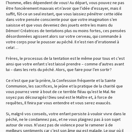
l’homme, elles dépendent de vous ! Au départ, vous pouvez ne pas
être foncièrement mauvais et n’avoir que l’idée d’essayer, mais il
suffit, fût-ce un seul instant, que vous laissiez pénétrer cette idée
dans votre pensée consciente pour que votre imagination s’en
saisisse et que vous deveniez des jouets entre les mains du
Démon ! Créatrices de tentations plus ou moins fortes, ces pensées
désordonnées agissent alors sur votre cerveau, qui commande à
votre corps pour le pousser au péché. Il n’est rien d’irrationnel à
cela !…
Frères, le processus de la tentation est le même pour tous et c’est
ainsi que votre enfant s’est laissé prendre – comme d’autres avant
lui – dans les rets du péché. Alors, que faire pour l’en sortir ?
Ce n’est que par la prière, la Confession fréquente et la Sainte
Communion, les sacrifices, le jeûne et la pratique de la charité que
vous pourrez venir à bout de ce terrible fléau qu’est le Mal. Ne
soyez pas découragés ! Dieu seul est le Maître et, à force de
requêtes, Il finira par vous entendre et vous serez exaucés.
Si, malgré vos conseils, votre enfant persiste à vouloir vivre dans le
péché, ne le condamnez pas, et ne vous plaignez pas à son sujet
autour de vous. N’usez pas de violence pour le ramener à de
meilleurs sentiments car c’est son âme qui est malade. Le jour où il