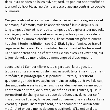
dans leurs bandes et ils les suivent, séduits par leur spontanéité et
leur soif de liberté, qui ne s’embarrasse d’aucune contrainte sociale
ou morale.
Ces jeunes-là ont eux aussi vécu des expériences désagréables et
ont manqué d’amour, mais ils appartiennent à la rue depuis plus
longtemps qu’eux et ils ont eu le temps de s’adapter à leur nouvelle
vie. Déçus par leur famille et exaspérés par les « principes » de la
société et la « morale chrétienne », ils se montrent généralement
hostiles à toute institution : société, État, Église, famille. Le travail
régulier et le devoir d’état quotidien les rebutent et les hérissent.
Ils ne supportent pas les vêtements « classiques » et vivent au jour
le jour de vol, de mendicité, de mensonge et d’escroquerie.
Leurs loisirs ? L’amour « libre », les cigarettes, la drogue, les
lectures contestataires ou de mauvais goût, le cinéma « moderne »,
le théâtre, la photographie, la peinture… Parfois, ils retirent
quelque argent de travaux plus ou moins artistiques : travail du cuir,
dessin, peinture sur tissu, émaux, travail des métaux, vannerie, ou
confection de frites, de pizzas, de crêpes et de gaufres, qui leur
permettent de changer sans cesse de décor, car, dans leur soif
inassouvie de liberté, ils ne peuvent conserver une vie stable. Ils ne
vivent que pour l’instant présent, ne s’encombrent d’aucun souci
matériel et encore moins de soucis spirituels ! S’ils ont un dieu,