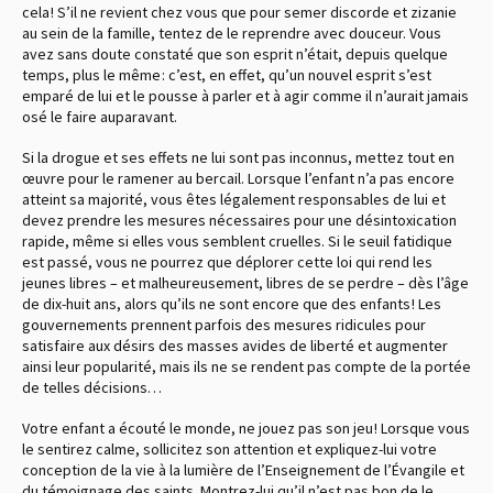
cela ! S’il ne revient chez vous que pour semer discorde et zizanie
au sein de la famille, tentez de le reprendre avec douceur. Vous
avez sans doute constaté que son esprit n’était, depuis quelque
temps, plus le même : c’est, en effet, qu’un nouvel esprit s’est
emparé de lui et le pousse à parler et à agir comme il n’aurait jamais
osé le faire auparavant.
Si la drogue et ses effets ne lui sont pas inconnus, mettez tout en
œuvre pour le ramener au bercail. Lorsque l’enfant n’a pas encore
atteint sa majorité, vous êtes légalement responsables de lui et
devez prendre les mesures nécessaires pour une désintoxication
rapide, même si elles vous semblent cruelles. Si le seuil fatidique
est passé, vous ne pourrez que déplorer cette loi qui rend les
jeunes libres – et malheureusement, libres de se perdre – dès l’âge
de dix-huit ans, alors qu’ils ne sont encore que des enfants ! Les
gouvernements prennent parfois des mesures ridicules pour
satisfaire aux désirs des masses avides de liberté et augmenter
ainsi leur popularité, mais ils ne se rendent pas compte de la portée
de telles décisions…
Votre enfant a écouté le monde, ne jouez pas son jeu ! Lorsque vous
le sentirez calme, sollicitez son attention et expliquez-lui votre
conception de la vie à la lumière de l’Enseignement de l’Évangile et
du témoignage des saints. Montrez-lui qu’il n’est pas bon de le