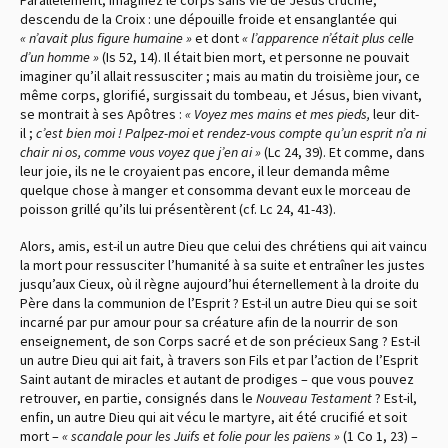
descendu de la Croix : une dépouille froide et ensanglantée qui
« n’avait plus figure humaine »
et dont
« l’apparence n’était plus celle
d’un homme »
(Is 52, 14)
. Il était bien mort, et personne ne pouvait
imaginer qu’il allait ressusciter ; mais au matin du troisième jour, ce
même corps, glorifié, surgissait du tombeau, et Jésus, bien vivant,
se montrait à ses Apôtres :
« Voyez mes mains et mes pieds,
leur dit-
il ;
c’est bien moi ! Palpez-moi et rendez-vous compte qu’un esprit n’a ni
chair ni os, comme vous voyez que j’en ai »
(Lc 24, 39)
. Et comme, dans
leur joie, ils ne le croyaient pas encore, il leur demanda même
quelque chose à manger et consomma devant eux le morceau de
poisson grillé qu’ils lui présentèrent
(cf. Lc 24, 41-43)
.
Alors, amis, est-il un autre Dieu que celui des chrétiens qui ait vaincu
la mort pour ressusciter l’humanité à sa suite et entraîner les justes
jusqu’aux Cieux, où il règne aujourd’hui éternellement à la droite du
Père dans la communion de l’Esprit ? Est-il un autre Dieu qui se soit
incarné par pur amour pour sa créature afin de la nourrir de son
enseignement, de son Corps sacré et de son précieux Sang ? Est-il
un autre Dieu qui ait fait, à travers son Fils et par l’action de l’Esprit
Saint autant de miracles et autant de prodiges – que vous pouvez
retrouver, en partie, consignés dans le
Nouveau Testament
? Est-il,
enfin, un autre Dieu qui ait vécu le martyre, ait été crucifié et soit
mort –
« scandale pour les Juifs et folie pour les païens »
(1 Co 1, 23)
–