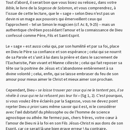
Tout d’abord, il serait bon que vous lisiez ou relisiez, dans votre
Bible,
le livre de la
Sagesse de Salomon
, et vous comprendrez, à
l’issue de cette lecture, que le « sage » selon Dieu n’est pas un
devin ni un mage aux pouvoirs qui émerveillent ceux qui
l’approchent – tel un Simon le magicien
(cf. Ac 8, 9-25)
– mais un
authentique chrétien possédant l’amour et la connaissance de Dieu
confessé comme Père, Fils et Saint-Esprit.
Le « sage » est aussi celui qui, par son humilité et par sa foi, place
en Dieu le Père sa confiance et son espérance ; celui qui se nourrit
de sa Parole et s’unit à lui dans la prière et dans le sacrement de
l’Eucharistie, Pain vivant et Manne céleste ; celui qui fait reposer sa
tête sur la poitrine de Jésus et s’abandonne entièrement à sa
divine volonté ; celui, enfin, qui se laisse embraser du feu de son
amour pour mieux aimer le Christ et mieux aimer son prochain.
Cependant, Dieu
« se laisse trouver par ceux qui ne le tentent pas, il se
révèle à ceux qui ne lui refusent pas leur foi »
(Sg 1, 2)
. C’est pourquoi,
si vous voulez être éclairés par la Sagesse, vous ne devez point
rejeter Dieu
a priori
sans même savoir qui il est, ni le considérer
avec l’œil dubitatif du philosophe ou de l’homme de science
agnostique ou athée. Ne fermez pas, chers frères, votre cœur à
l’amour de Dieu ni à la foi en son Fils Jésus-Christ ni aux dons de son
Esprit, car ce serait là une bien grave erreur ! Au contraire,