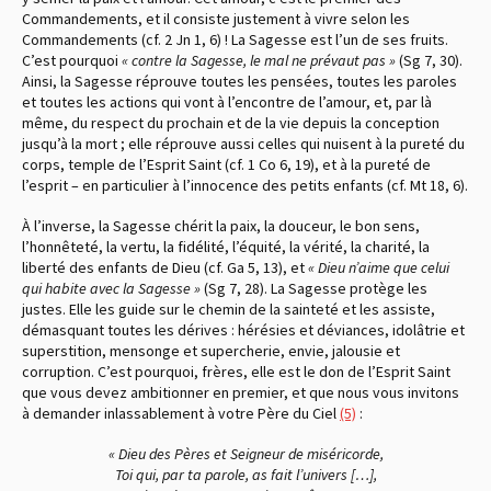
Commandements, et il consiste justement à vivre selon les
Commandements
(cf. 2 Jn 1, 6)
! La Sagesse est l’un de ses fruits.
C’est pourquoi
« contre la Sagesse, le mal ne prévaut pas »
(Sg 7, 30)
.
Ainsi, la Sagesse réprouve toutes les pensées, toutes les paroles
et toutes les actions qui vont à l’encontre de l’amour, et, par là
même, du respect du prochain et de la vie depuis la conception
jusqu’à la mort ; elle réprouve aussi celles qui nuisent à la pureté du
corps, temple de l’Esprit Saint
(cf. 1 Co 6, 19),
et à la pureté de
l’esprit – en particulier à l’innocence des petits enfants
(cf. Mt 18, 6)
.
À l’inverse, la Sagesse chérit la paix, la douceur, le bon sens,
l’honnêteté, la vertu, la fidélité, l’équité, la vérité, la charité, la
liberté des enfants de Dieu
(cf. Ga 5, 13)
, et
« Dieu n’aime que celui
qui habite avec la Sagesse »
(Sg 7, 28)
. La Sagesse protège les
justes. Elle les guide sur le chemin de la sainteté et les assiste,
démasquant toutes les dérives : hérésies et déviances, idolâtrie et
superstition, mensonge et supercherie, envie, jalousie et
corruption. C’est pourquoi, frères, elle est le don de l’Esprit Saint
que vous devez ambitionner en premier, et que nous vous invitons
à demander inlassablement à votre Père du Ciel
(5)
:
« Dieu des Pères et Seigneur de miséricorde,
Toi qui, par ta parole, as fait l’univers […],