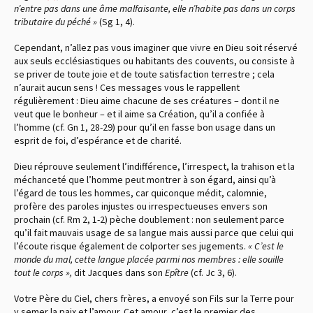
n’entre pas dans une âme malfaisante, elle n’habite pas dans un corps
tributaire du péché »
(Sg 1, 4)
.
Cependant, n’allez pas vous imaginer que vivre en Dieu soit réservé
aux seuls ecclésiastiques ou habitants des couvents, ou consiste à
se priver de toute joie et de toute satisfaction terrestre ; cela
n’aurait aucun sens ! Ces messages vous le rappellent
régulièrement : Dieu aime chacune de ses créatures – dont il ne
veut que le bonheur – et il aime sa Création, qu’il a confiée à
l’homme
(cf. Gn 1, 28-29)
pour qu’il en fasse bon usage dans un
esprit de foi, d’espérance et de charité.
Dieu réprouve seulement l’indifférence, l’irrespect, la trahison et la
méchanceté que l’homme peut montrer à son égard, ainsi qu’à
l’égard de tous les hommes, car quiconque médit, calomnie,
profère des paroles injustes ou irrespectueuses envers son
prochain
(cf. Rm 2, 1-2)
pèche doublement : non seulement parce
qu’il fait mauvais usage de sa langue mais aussi parce que celui qui
l’écoute risque également de colporter ses jugements.
« C’est le
monde du mal, cette langue placée parmi nos membres : elle souille
tout le corps »,
dit Jacques dans son
Epître
(cf. Jc 3, 6)
.
Votre Père du Ciel, chers frères, a envoyé son Fils sur la Terre pour
y semer la paix et l’amour. Cet amour, c’est le premier des