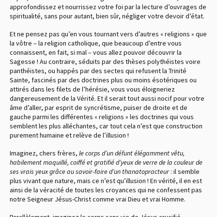
approfondissez et nourrissez votre foi par la lecture d’ouvrages de
spiritualité, sans pour autant, bien sûr, négliger votre devoir d’état.
Et ne pensez pas qu’en vous tournant vers d’autres « religions » que
la vôtre – la religion catholique, que beaucoup d’entre vous
connaissent, en fait, si mal – vous allez pouvoir découvrir la
Sagesse ! Au contraire, séduits par des thèses polythéistes voire
panthéistes, ou happés par des sectes qui refusent la Trinité
Sainte, fascinés par des doctrines plus ou moins ésotériques ou
attirés dans les filets de l’hérésie, vous vous éloigneriez
dangereusement de la Vérité. Et il serait tout aussi nocif pour votre
âme d’aller, par esprit de syncrétisme, puiser de droite et de
gauche parmi les différentes « religions » les doctrines qui vous
semblent les plus alléchantes, car tout cela n’est que construction
purement humaine et relève de l’illusion !
Imaginez, chers frères,
le corps d’un défunt élégamment vêtu,
habilement maquillé, coiffé et gratifié d’yeux de verre de la couleur de
ses vrais yeux grâce au savoir-faire d’un thanatopracteur
: il semble
plus vivant que nature, mais ce n’est qu’illusion ! En vérité, il en est
ainsi de la véracité de toutes les croyances qui ne confessent pas
notre Seigneur Jésus-Christ comme vrai Dieu et vrai Homme.
Parallèlement, imaginez le corps sans vie de Jésus crucifié,