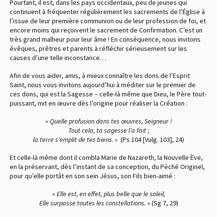
Pourtant, il est, dans les pays occidentaux, peu de jeunes qui
continuent à fréquenter régulièrement les sacrements de l’Église à
l’issue de leur première communion ou de leur profession de foi, et
encore moins qui reçoivent le sacrement de Confirmation. C’est un
très grand malheur pour leur âme ! En conséquence, nous invitons
évêques, prêtres et parents à réfléchir sérieusement sur les
causes d’une telle inconstance…
Afin de vous aider, amis, à mieux connaître les dons de l’Esprit
Saint, nous vous invitons aujourd’hui à méditer sur le premier de
ces dons, qui est la Sagesse – celle-là même que Dieu, le Père tout-
puissant, mit en œuvre dès l’origine pour réaliser la Création :
« Quelle profusion dans tes œuvres, Seigneur !
Tout cela, ta sagesse l’a fait ;
la terre s’emplit de tes biens. »
(Ps 104 [Vulg. 103], 24)
Et celle-là même dont il combla Marie de Nazareth, la Nouvelle Ève,
en la préservant, dès l’instant de sa conception, du Péché Originel,
pour qu’elle portât en son sein Jésus, son Fils bien-aimé :
« Elle est, en effet, plus belle que le soleil,
Elle surpasse toutes les constellations. »
(Sg 7, 29)