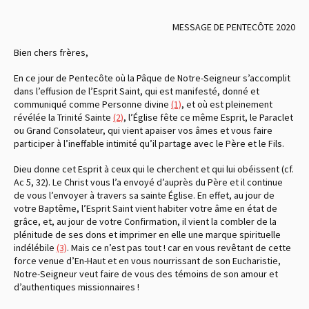
MESSAGE DE PENTECÔTE 2020
Bien chers frères,
En ce jour de Pentecôte où la Pâque de Notre-Seigneur s’accomplit
dans l’effusion de l’Esprit Saint, qui est manifesté, donné et
communiqué comme Personne divine
(1)
, et où est pleinement
révélée la Trinité Sainte
(2)
, l’Église fête ce même Esprit, le Paraclet
ou Grand Consolateur, qui vient apaiser vos âmes et vous faire
participer à l’ineffable intimité qu’il partage avec le Père et le Fils.
Dieu donne cet Esprit à ceux qui le cherchent et qui lui obéissent
(cf.
Ac 5, 32)
. Le Christ vous l’a envoyé d’auprès du Père et il continue
de vous l’envoyer à travers sa sainte Église. En effet, au jour de
votre Baptême, l’Esprit Saint vient habiter votre âme en état de
grâce, et, au jour de votre Confirmation, il vient la combler de la
plénitude de ses dons et imprimer en elle une marque spirituelle
indélébile
(3)
. Mais ce n’est pas tout ! car en vous revêtant de cette
force venue d’En-Haut et en vous nourrissant de son Eucharistie,
Notre-Seigneur veut faire de vous des témoins de son amour et
d’authentiques missionnaires !