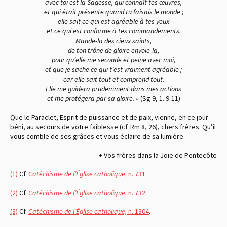
avec toi est la Sagesse, qui connaît tes œuvres,
et qui était présente quand tu faisais le monde ;
elle sait ce qui est agréable à tes yeux
et ce qui est conforme à tes commandements.
Mande-la des cieux saints,
de ton trône de gloire envoie-la,
pour qu’elle me seconde et peine avec moi,
et que je sache ce qui t’est vraiment agréable ;
car elle sait tout et comprend tout.
Elle me guidera prudemment dans mes actions
et me protégera par sa gloire. »
(Sg 9, 1. 9-11)
Que le Paraclet, Esprit de puissance et de paix, vienne, en ce jour
béni, au secours de votre faiblesse
(cf. Rm 8, 26)
, chers frères. Qu’il
vous comble de ses grâces et vous éclaire de sa lumière.
+ Vos frères dans la Joie de Pentecôte
(1)
Cf.
Catéchisme de l’Église catholique,
n. 731
.
(2)
Cf.
Catéchisme de l’Église catholique,
n. 732
.
(3)
Cf.
Catéchisme de l’Église catholique,
n. 1304
.