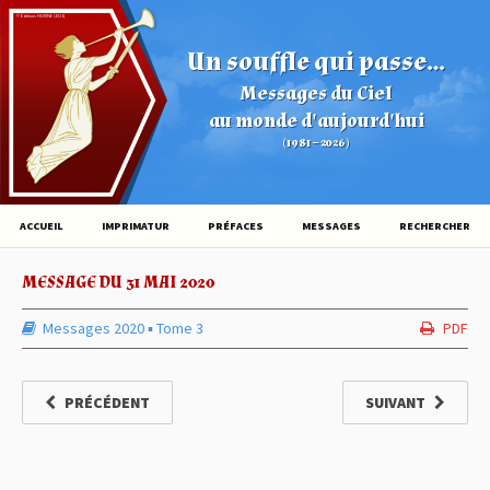
© Éditions HOVINE (2026)
Un souffle qui passe...
Messages du Ciel
au monde d'aujourd'hui
(1981 – 2026)
ACCUEIL
IMPRIMATUR
PRÉFACES
MESSAGES
RECHERCHER
MESSAGE DU 31 MAI 2020
Messages 2020
▪︎
Tome 3
PDF
PRÉCÉDENT
SUIVANT