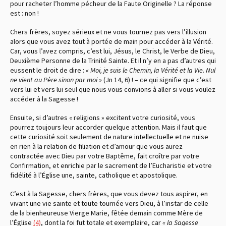
pour racheter l’homme pécheur de la Faute Originelle ? La réponse
est : non !
Chers frères, soyez sérieux et ne vous tournez pas vers l’illusion
alors que vous avez tout à portée de main pour accéder à la Vérité.
Car, vous l’avez compris, c’est lui, Jésus, le Christ, le Verbe de Dieu,
Deuxième Personne de la Trinité Sainte. Et il n’y en a pas d’autres qui
eussent le droit de dire :
« Moi, je suis le Chemin, la Vérité et la Vie. Nul
ne vient au Père sinon par moi »
(Jn 14, 6)
! – ce qui signifie que c’est
vers lui et vers lui seul que nous vous convions à aller si vous voulez
accéder à la Sagesse !
Ensuite, si d’autres « religions » excitent votre curiosité, vous
pourrez toujours leur accorder quelque attention. Mais il faut que
cette curiosité soit seulement de nature intellectuelle et ne nuise
en rien à la relation de filiation et d’amour que vous aurez
contractée avec Dieu par votre Baptême, fait croître par votre
Confirmation, et enrichie par le sacrement de l’Eucharistie et votre
fidélité à l’Église une, sainte, catholique et apostolique.
C’est à la Sagesse, chers frères, que vous devez tous aspirer, en
vivant une vie sainte et toute tournée vers Dieu, à l’instar de celle
de la bienheureuse Vierge Marie, fêtée demain comme Mère de
l’Église
(4)
, dont la foi fut totale et exemplaire, car
« la Sagesse