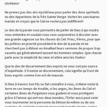
chrétiens !
Ne prenez pas des airs mystérieux pour parler des dons spirituels
ou des Apparitions de la Très Sainte Vierge. Visitez les sanctuaires
marials et croyez que le Ciel ne restera pas indifférent !
Le don de la parole vous permettra de parler de Dieu à qui voudra
vous entendre et soudain vous vous surprendrez à discuter avec
une grande sagesse sur les choses du Ciel. Priez, frères, pour que
les prêtres en priorité possèdent le don de la parole et ne
cherchent pas à éblouir en émaillant leurs sermons de propos trop
savants qui généralement lassent les hommes simples. Que chacun
parle avec la simplicité du cœur et attire ainsi les foules !
Que le don de discernement des esprits ne vous soit pas source
d’inquiétude. S’il existe un discernement, cela signifie qu’il est de
bons esprits comme il en est de mauvais.
Si Dieu à travers Son Fils se fait connaître à vous, si Marie visite la
terre en ces temps de trouble, si les anges, les âmes du Ciel et
certaines âmes du Purgatoire vous guident et vous protègent
grâce à l’amour qui unit nos deux mondes, l’Enfer aussi peut venir
vous tourmenter en la personne du Démon lui-même ou de ses
acolytes : ils existent vraiment et peuvent prendre toutes sortes