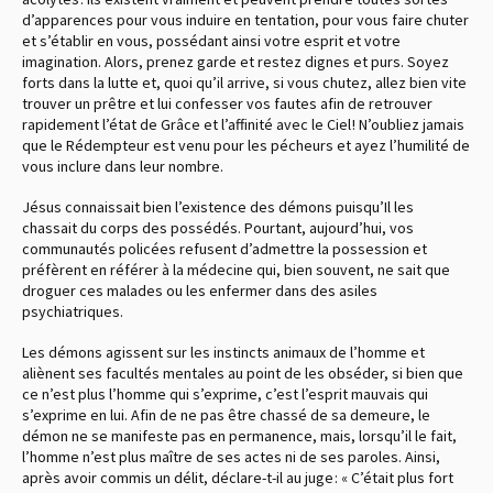
d’apparences pour vous induire en tentation, pour vous faire chuter
et s’établir en vous, possédant ainsi votre esprit et votre
imagination. Alors, prenez garde et restez dignes et purs. Soyez
forts dans la lutte et, quoi qu’il arrive, si vous chutez, allez bien vite
trouver un prêtre et lui confesser vos fautes afin de retrouver
rapidement l’état de Grâce et l’affinité avec le Ciel ! N’oubliez jamais
que le Rédempteur est venu pour les pécheurs et ayez l’humilité de
vous inclure dans leur nombre.
Jésus connaissait bien l’existence des démons puisqu’Il les
chassait du corps des possédés. Pourtant, aujourd’hui, vos
communautés policées refusent d’admettre la possession et
préfèrent en référer à la médecine qui, bien souvent, ne sait que
droguer ces malades ou les enfermer dans des asiles
psychiatriques.
Les démons agissent sur les instincts animaux de l’homme et
aliènent ses facultés mentales au point de les obséder, si bien que
ce n’est plus l’homme qui s’exprime, c’est l’esprit mauvais qui
s’exprime en lui. Afin de ne pas être chassé de sa demeure, le
démon ne se manifeste pas en permanence, mais, lorsqu’il le fait,
l’homme n’est plus maître de ses actes ni de ses paroles. Ainsi,
après avoir commis un délit, déclare-t-il au juge : « C’était plus fort