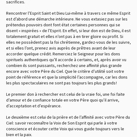
sacrifices.
Rencontrer l’Esprit Saint et Dieu Lui-même à travers ce même Esprit
est d’abord une démarche intérieure. Ne vous extasiez pas sur les
prétendus pouvoirs dont font état certaines personnes qui se
disent « inspirées » de l’Esprit. En effet, si leur don est de Dieu, il est
totalement gratuit et elles n’ont pas à en tirer gloire ou profit. Si
elles ne possèdent pas la foi chrétienne, gardez-vous de les suivre,
et si elles l’ont, prenez avis auprès de prêtres avant de leur
accorder quelque crédit. Remerciez le Seigneur pour les dons
spirituels authentiques qu’Il accorde à certains, et, après avoir vu
combien ils sont puissants, recherchez une affinité plus grande
encore avec votre Père du Ciel. Que le critère d’utilité soit votre
point de référence et que la simplicité l’accompagne, car les dons
les plus spectaculaires ne sont pas toujours les plus grands !
Le premier don à rechercher est celui de la vraie foi, une foi faite
d’amour et de confiance totale en votre Père quoi qu’il arrive,
d’acceptation et d’espérance.
Le deuxième est celui de la prière et de l’affinité avec votre Père du
Ciel : savoir reconnaître la Voix de Son Esprit qui parle à votre
conscience et écouter cette Voix qui vous guide toujours vers le
bien et la paix.