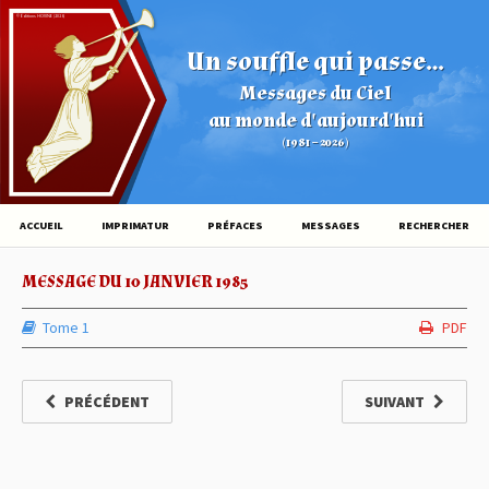
© Éditions HOVINE (2026)
Un souffle qui passe...
Messages du Ciel
au monde d'aujourd'hui
(1981 – 2026)
ACCUEIL
IMPRIMATUR
PRÉFACES
MESSAGES
RECHERCHER
MESSAGE DU 10 JANVIER 1985
Tome 1
PDF
PRÉCÉDENT
SUIVANT