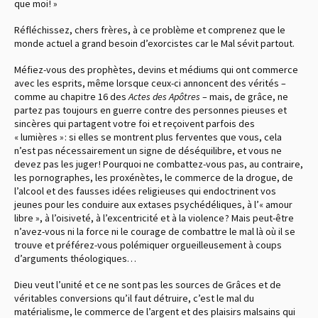
que moi ! »
Réfléchissez, chers frères, à ce problème et comprenez que le
monde actuel a grand besoin d’exorcistes car le Mal sévit partout.
Méfiez-vous des prophètes, devins et médiums qui ont commerce
avec les esprits, même lorsque ceux-ci annoncent des vérités –
comme au chapitre 16 des
Actes des Apôtres
– mais, de grâce, ne
partez pas toujours en guerre contre des personnes pieuses et
sincères qui partagent votre foi et reçoivent parfois des
« lumières » : si elles se montrent plus ferventes que vous, cela
n’est pas nécessairement un signe de déséquilibre, et vous ne
devez pas les juger ! Pourquoi ne combattez-vous pas, au contraire,
les pornographes, les proxénètes, le commerce de la drogue, de
l’alcool et des fausses idées religieuses qui endoctrinent vos
jeunes pour les conduire aux extases psychédéliques, à l’« amour
libre », à l’oisiveté, à l’excentricité et à la violence ? Mais peut-être
n’avez-vous ni la force ni le courage de combattre le mal là où il se
trouve et préférez-vous polémiquer orgueilleusement à coups
d’arguments théologiques…
Dieu veut l’unité et ce ne sont pas les sources de Grâces et de
véritables conversions qu’il faut détruire, c’est le mal du
matérialisme, le commerce de l’argent et des plaisirs malsains qui