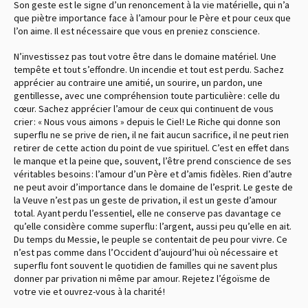
Son geste est le signe d’un renoncement à la vie matérielle, qui n’a
que piètre importance face à l’amour pour le Père et pour ceux que
l’on aime. Il est nécessaire que vous en preniez conscience.
N’investissez pas tout votre être dans le domaine matériel. Une
tempête et tout s’effondre. Un incendie et tout est perdu. Sachez
apprécier au contraire une amitié, un sourire, un pardon, une
gentillesse, avec une compréhension toute particulière : celle du
cœur. Sachez apprécier l’amour de ceux qui continuent de vous
crier : « Nous vous aimons » depuis le Ciel ! Le Riche qui donne son
superflu ne se prive de rien, il ne fait aucun sacrifice, il ne peut rien
retirer de cette action du point de vue spirituel. C’est en effet dans
le manque et la peine que, souvent, l’être prend conscience de ses
véritables besoins : l’amour d’un Père et d’amis fidèles. Rien d’autre
ne peut avoir d’importance dans le domaine de l’esprit. Le geste de
la Veuve n’est pas un geste de privation, il est un geste d’amour
total. Ayant perdu l’essentiel, elle ne conserve pas davantage ce
qu’elle considère comme superflu : l’argent, aussi peu qu’elle en ait.
Du temps du Messie, le peuple se contentait de peu pour vivre. Ce
n’est pas comme dans l’Occident d’aujourd’hui où nécessaire et
superflu font souvent le quotidien de familles qui ne savent plus
donner par privation ni même par amour. Rejetez l’égoïsme de
votre vie et ouvrez-vous à la charité !