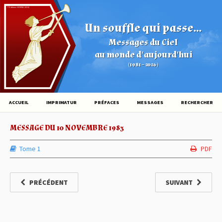
© Éditions HOVINE (2026)
Un souffle qui passe...
Messages du Ciel
au monde d'aujourd'hui
(1981 – 2026)
ACCUEIL
IMPRIMATUR
PRÉFACES
MESSAGES
RECHERCHER
MESSAGE DU 10 NOVEMBRE 1983
Tome 1
PDF
PRÉCÉDENT
SUIVANT