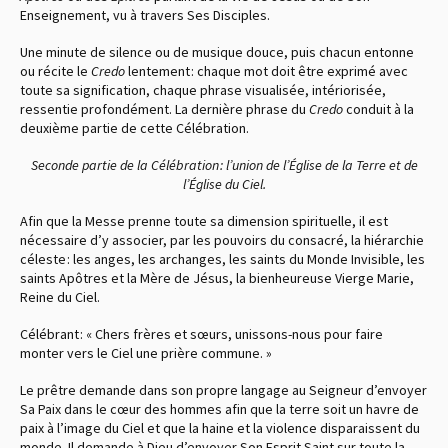
Enseignement, vu à travers Ses Disciples.
Une minute de silence ou de musique douce, puis chacun entonne
ou récite le
Credo
lentement : chaque mot doit être exprimé avec
toute sa signification, chaque phrase visualisée, intériorisée,
ressentie profondément. La dernière phrase du
Credo
conduit à la
deuxième partie de cette Célébration.
Seconde partie de la Célébration : l’union de l’Église de la Terre et de
l’Église du Ciel.
Afin que la Messe prenne toute sa dimension spirituelle, il est
nécessaire d’y associer, par les pouvoirs du consacré, la hiérarchie
céleste : les anges, les archanges, les saints du Monde Invisible, les
saints Apôtres et la Mère de Jésus, la bienheureuse Vierge Marie,
Reine du Ciel.
Célébrant : « Chers frères et sœurs, unissons-nous pour faire
monter vers le Ciel une prière commune. »
Le prêtre demande dans son propre langage au Seigneur d’envoyer
Sa Paix dans le cœur des hommes afin que la terre soit un havre de
paix à l’image du Ciel et que la haine et la violence disparaissent du
monde. Il demande à Dieu d’envoyer Son Esprit Saint sur toute la