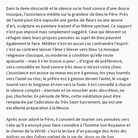
Dans la demi-obscurité et le silence ou le fond sonore d’une douce
musique, l’assistance médite sur la grandeur de Dieu le Père. Près
de l’autel peut être exposée une gerbe de fleurs ou une œuvre
d’art, sculpture ou peinture traitant d’un thème spirituel. Ce support
n’est pas imposé mais simplement suggéré. Ceux qui désirent se
réfugier dans leurs propres pensées au sujet de Dieu peuvent
également le faire. Méditer n’est en aucun cas contraindre l’esprit :
c’est au contraire laisser l’âme s’élever vers Dieu. La musique
religieuse classique, ou moderne à condition qu’elle reste
apaisante – mais il s’en trouve si peu ! -, d’orgue de préférence,
sera conseillée en fond sonore très doux si tel est votre choix.
L’assistance est assise ou mieux encore à genoux, les yeux tournés
vers l’autel ou clos ; le prêtre est à genoux devant l’autel, le visage
tourné vers le Seigneur et non vers la foule. Il est conseillé à chacun
le silence complet – éternuer et se moucher avec discrétion, ne
pas chuchoter. En période de fête, cette méditation peut être
remplacée par l’adoration du Très Saint Sacrement, qui est une
excellente préparation à la Messe.
Après avoir adoré le Père, il convient de tourner ses pensées vers
Celui qu’Il a envoyé pour faire connaître à l’homme Son Royaume et
le chemin de la Vérité : c’est la lecture d’un passage des
Actes des
Apôtres
ou des
Épîtres
parlant de la vie de Jésus ou de Son