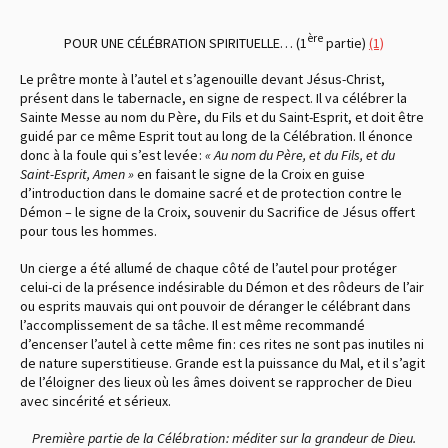
ère
POUR UNE CÉLÉBRATION SPIRITUELLE… (1
partie)
(1)
Le prêtre monte à l’autel et s’agenouille devant Jésus-Christ,
présent dans le tabernacle, en signe de respect. Il va célébrer la
Sainte Messe au nom du Père, du Fils et du Saint-Esprit, et doit être
guidé par ce même Esprit tout au long de la Célébration. Il énonce
donc à la foule qui s’est levée :
« Au nom du Père, et du Fils, et du
Saint-Esprit, Amen »
en faisant le signe de la Croix en guise
d’introduction dans le domaine sacré et de protection contre le
Démon – le signe de la Croix, souvenir du Sacrifice de Jésus offert
pour tous les hommes.
Un cierge a été allumé de chaque côté de l’autel pour protéger
celui-ci de la présence indésirable du Démon et des rôdeurs de l’air
ou esprits mauvais qui ont pouvoir de déranger le célébrant dans
l’accomplissement de sa tâche. Il est même recommandé
d’encenser l’autel à cette même fin : ces rites ne sont pas inutiles ni
de nature superstitieuse. Grande est la puissance du Mal, et il s’agit
de l’éloigner des lieux où les âmes doivent se rapprocher de Dieu
avec sincérité et sérieux.
Première partie de la Célébration : méditer sur la grandeur de Dieu.