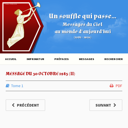
© Éditions HOVINE (2026)
Un souffle qui passe...
Messages du Ciel
au monde d'aujourd'hui
(1981 – 2026)
ACCUEIL
IMPRIMATUR
PRÉFACES
MESSAGES
RECHERCHER
MESSAGE DU 30 OCTOBRE 1983 (II)
Tome 1
PDF
PRÉCÉDENT
SUIVANT