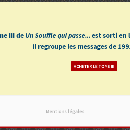
me III de
Un Souffle qui passe
... est sorti e
Il regroupe les messages de 199
ACHETER LE TOME III
Mentions légales