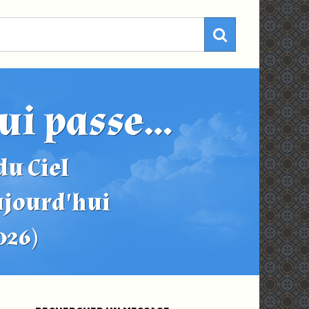
ui passe...
u Ciel
ujourd'hui
2026)