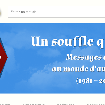
Un souffle q
Messages d
au monde d'a
(1981 – 