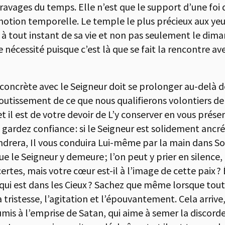
avages du temps. Elle n’est que le support d’une foi q
notion temporelle. Le temple le plus précieux aux yeu
 à tout instant de sa vie et non pas seulement le dima
e nécessité puisque c’est là que se fait la rencontre av
concrète avec le Seigneur doit se prolonger au-delà de 
tissement de ce que nous qualifierons volontiers de d
t il est de votre devoir de L’y conserver en vous prés
 gardez confiance : si le Seigneur est solidement ancré
ondrera, Il vous conduira Lui-même par la main dans S
 le Seigneur y demeure ; l’on peut y prier en silence, 
 certes, mais votre cœur est-il à l’image de cette paix
 qui est dans les Cieux ? Sachez que même lorsque tout s
 tristesse, l’agitation et l’épouvantement. Cela arrive,
is à l’emprise de Satan, qui aime à semer la discorde 