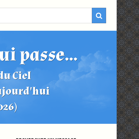
ui passe...
u Ciel
ujourd'hui
2026)