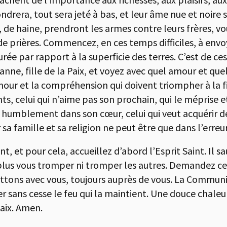
fondrera, tout sera jeté à bas, et leur âme nue et noir
r, de haine, prendront les armes contre leurs frères, 
de prières. Commencez, en ces temps difficiles, à env
rée par rapport à la superficie des terres. C’est de ce
ne, fille de la Paix, et voyez avec quel amour et quel
our et la compréhension qui doivent triompher à la fin !
 celui qui n’aime pas son prochain, qui le méprise e
eu humblement dans son cœur, celui qui veut acquérir des
a famille et sa religion ne peut être que dans l’erreur
, et pour cela, accueillez d’abord l’Esprit Saint. Il sa
plus vous tromper ni tromper les autres. Demandez cet
uttons avec vous, toujours auprès de vous. La Communi
ver sans cesse le feu qui la maintient. Une douce chale
Paix. Amen.