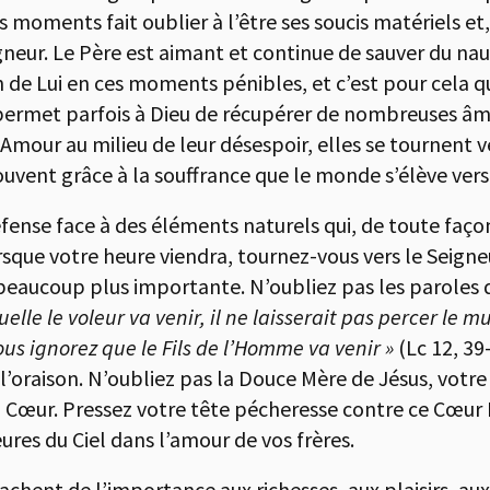
 moments fait oublier à l’être ses soucis matériels et,
neur. Le Père est aimant et continue de sauver du nauf
n de Lui en ces moments pénibles, et c’est pour cela qu
 permet parfois à Dieu de récupérer de nombreuses âm
our au milieu de leur désespoir, elles se tournent vers
souvent grâce à la souffrance que le monde s’élève vers
ense face à des éléments naturels qui, de toute façon
lorsque votre heure viendra, tournez-vous vers le Seig
beaucoup plus importante. N’oubliez pas les paroles d
lle le voleur va venir, il ne laisserait pas percer le m
ous ignorez que le Fils de l’Homme va venir »
(Lc 12, 39
, l’oraison. N’oubliez pas la Douce Mère de Jésus, vot
on Cœur. Pressez votre tête pécheresse contre ce Cœu
ures du Ciel dans l’amour de vos frères.
tachent de l’importance aux richesses, aux plaisirs, a