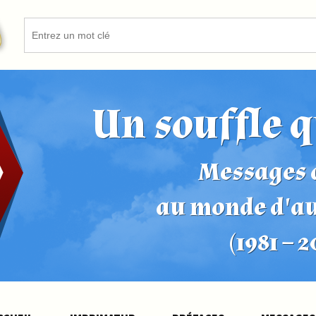
Un souffle q
Messages d
au monde d'a
(1981 – 