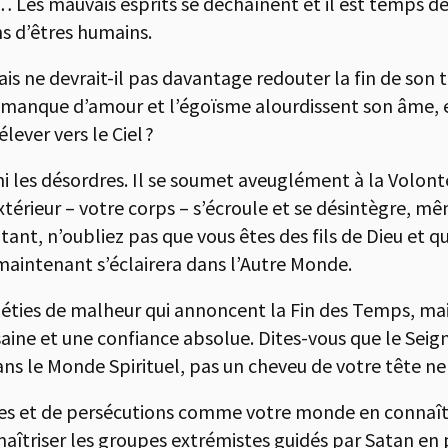
Les mauvais esprits se déchaînent et il est temps de 
s d’êtres humains.
s ne devrait-il pas davantage redouter la fin de son t
e manque d’amour et l’égoïsme alourdissent son âme, e
ever vers le Ciel ?
 ni les désordres. Il se soumet aveuglément à la Volon
érieur – votre corps – s’écroule et se désintègre, même
tant, n’oubliez pas que vous êtes des fils de Dieu et qu
aintenant s’éclairera dans l’Autre Monde.
héties de malheur qui annoncent la Fin des Temps, mai
aine et une confiance absolue. Dites-vous que le Seigne
ans le Monde Spirituel, pas un cheveu de votre tête ne
rres et de persécutions comme votre monde en connaît 
aîtriser les groupes extrémistes guidés par Satan en 