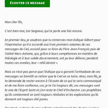
ÉCOUTER CE MESSAGE
Mon cher fils,
C’est bien moi, ton Seigneur, qui te parle une fois encore.
En premier lieu, je voudrais que tu remercies mon évêque Gilbert pour
l’imprimatur qu’il a accordé aux trois premiers volumes de ces
messages du Ciel, assisté pour ce faire du Père Jean-François puis de
l’abbé Marc-Antoine, qui, grâce à leurs compétences en matière de
théologie et à leur solide discernement, ont pu leur délivrer, pendant
toutes ces années, leur « nihil obstat ».
Mais ce n’est pas parce que l’évêque qui a garanti l’orthodoxie de ces
messages va bientôt se retirer que le Ciel va se taire. Ainsi, mon fils, je
te demande de rester encore à l’écoute de ce qui te sera communiqué
et de me faire confiance, car, je te l’ai toujours dit, ces messages sont
la voix de l’Esprit Saint et j’en reste le Chef d’Orchestre. Les prophéties
qu’ils contiennent se sont toujours réalisées et les explications qu’ils
donnent ont toujours été justes.
Pourtant, certains de mes enfants entretiennent des doutes sur leur