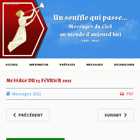
© Éditions HOVINE (2026)
Un souffle qui passe...
Messages du Ciel
au monde d'aujourd'hui
(1981 – 2026)
ACCUEIL
IMPRIMATUR
PRÉFACES
MESSAGES
RECHERCHER
MESSAGE DU 13 FÉVRIER 2021
Messages 2021
PDF
PRÉCÉDENT
SUIVANT