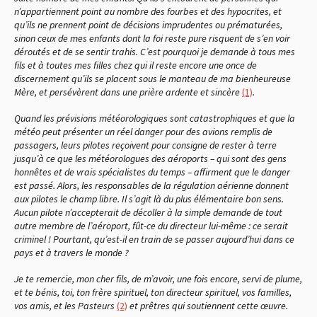
n’appartiennent point au nombre des fourbes et des hypocrites, et
qu’ils ne prennent point de décisions imprudentes ou prématurées,
sinon ceux de mes enfants dont la foi reste pure risquent de s’en voir
déroutés et de se sentir trahis. C’est pourquoi je demande à tous mes
fils et à toutes mes filles chez qui il reste encore une once de
discernement qu’ils se placent sous le manteau de ma bienheureuse
Mère, et persévèrent dans une prière ardente et sincère
(1)
.
Quand les prévisions météorologiques sont catastrophiques et que la
météo peut présenter un réel danger pour des avions remplis de
passagers, leurs pilotes reçoivent pour consigne de rester à terre
jusqu’à ce que les météorologues des aéroports – qui sont des gens
honnêtes et de vrais spécialistes du temps – affirment que le danger
est passé. Alors, les responsables de la régulation aérienne donnent
aux pilotes le champ libre. Il s’agit là du plus élémentaire bon sens.
Aucun pilote n’accepterait de décoller à la simple demande de tout
autre membre de l’aéroport, fût-ce du directeur lui-même : ce serait
criminel ! Pourtant, qu’est-il en train de se passer aujourd’hui dans ce
pays et à travers le monde ?
Je te remercie, mon cher fils, de m’avoir, une fois encore, servi de plume,
et te bénis, toi, ton frère spirituel, ton directeur spirituel, vos familles,
vos amis, et les Pasteurs
(2)
et prêtres qui soutiennent cette œuvre.