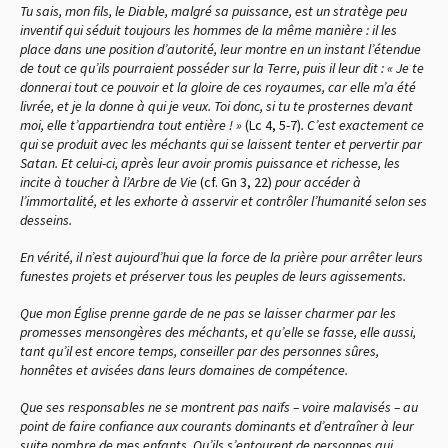
Tu sais, mon fils, le Diable, malgré sa puissance, est un stratège peu
inventif qui séduit toujours les hommes de la même manière : il les
place dans une position d’autorité, leur montre en un instant l’étendue
de tout ce qu’ils pourraient posséder sur la Terre, puis il leur dit : « Je te
donnerai tout ce pouvoir et la gloire de ces royaumes, car elle m’a été
livrée, et je la donne à qui je veux. Toi donc, si tu te prosternes devant
moi, elle t’appartiendra tout entière ! »
(Lc 4, 5-7)
. C’est exactement ce
qui se produit avec les méchants qui se laissent tenter et pervertir par
Satan. Et celui-ci, après leur avoir promis puissance et richesse, les
incite à toucher à l’Arbre de Vie
(cf. Gn 3, 22)
pour accéder à
l’immortalité, et les exhorte à asservir et contrôler l’humanité selon ses
desseins.
En vérité, il n’est aujourd’hui que la force de la prière pour arrêter leurs
funestes projets et préserver tous les peuples de leurs agissements.
Que mon Église prenne garde de ne pas se laisser charmer par les
promesses mensongères des méchants, et qu’elle se fasse, elle aussi,
tant qu’il est encore temps, conseiller par des personnes sûres,
honnêtes et avisées dans leurs domaines de compétence.
Que ses responsables ne se montrent pas naïfs – voire malavisés – au
point de faire confiance aux courants dominants et d’entraîner à leur
suite nombre de mes enfants. Qu’ils s’entourent de personnes qui