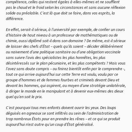
compétence, celles qui restent égales à elles-mêmes et ne soufflent
pas le chaud et le froid selon les circonstances et sans aucune réflexion
solide au préalable. C’est là que doit se faire, dans vos esprits, la
différence.
En effet, serait-il sérieux, à l’université par exemple, de confier un cours
d’histoire de haut niveau à un professeur de mathématiques ou de
chimie, aussi diplômé soit-il dans son domaine ? De même, est-il sérieux
de laisser des chefs d’État – quels qu’ils soient – décider délibérément
ou naïvement d’une politique sanitaire ou d’une obligation vaccinale
sans suivre l’avis des spécialistes les plus honnêtes, les plus
désintéressés sur le plan pécuniaire, et les plus compétents ? Mais vous
l’avez sans doute compris – ou finirez bientôt enfin par le comprendre -,
tout ce qui arrive aujourd’hui sur cette Terre est voulu, voulu par ce
groupe d’hommes et de femmes fourbes et criminels devant Dieu et
devant les hommes, qui aspirent, au moyen d’une stratégie unilatérale,
à diriger le monde en le manipulant et à devenir eux-mêmes des dieux
quel qu’en soit le prix.
C’est pourquoi tous mes enfants doivent ouvrir les yeux. Des loups
déguisés en agneaux se sont infiltrés au sein de l’administration de
trop nombreux États pour en prendre les rênes – et ce qui se produit
aujourd’hui n’est autre qu’un coup d’État généralisé.