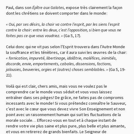
Paul, dans son
Épître aux Galates,
expose très clairement la façon
dont les chrétiens se doivent comporter dans le monde :
« Oui, par ses désirs, la chair va contre l’esprit, par les siens l’esprit
contre la chair : entre les deux, c’est l’opposition, si bien que vous ne
faites pas ce que vous voudriez. »
(Ga 5, 17).
Celui donc qui ne vit pas selon l’Esprit trouvera dans l’Autre Monde
la souffrance et les ténèbres, car il aura suivi les œuvres de la chair :
« fornication, impureté, libertinage, idolâtrie, maléfices, inimitiés,
discorde, envie, emportements, cabales, dissensions, factions,
jalousies, beuveries, orgies et (autres) choses semblables. »
(Ga 5, 19-
21).
Voilà qui est clair, chers amis, mais vous ne voulez pas le
comprendre car le monde vous séduit et vous vous laissez
entraîner dans ses pièges ! De grâce, ne faites pas de compromis
incessants avec le monde ! Si vous prétendez connaître le Sauveur,
c’est avec le cœur que vous devez vivre Son Enseignement et non
point avec un raisonnement humain qui suit les fluctuations de la
morale sociale… Efforcez-vous en tout et à chaque instant de
rendre votre vie plus saine et plus pure, plus belle et plus aimante,
et vous en retirerez de grands bienfaits. Le Seigneur de