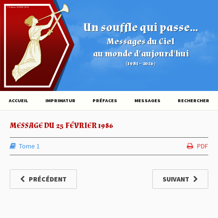
© Éditions HOVINE (2026)
Un souffle qui passe...
Messages du Ciel
au monde d'aujourd'hui
(1981 – 2026)
ACCUEIL
IMPRIMATUR
PRÉFACES
MESSAGES
RECHERCHER
MESSAGE DU 25 FÉVRIER 1986
Tome 1
PDF
PRÉCÉDENT
SUIVANT