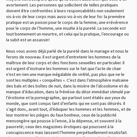
avortement. Les personnes qui sollicitent de telles pratiques
doivent être confrontées à leurs responsabilités non seulement
vis-à-vis de leur corps mais aussi vis-à-vis de leur foi : la première
pratique est un poison pour le corps de la femme, une irrévérence
pour le corps de l’homme, une insulte à la pureté. La seconde est
tout bonnement un meurtre, et celui qui la pratique, l’encourage ou
la subit est un assassin !
Nous vous avons déjà parlé de la pureté dans le mariage et nous le
ferons de nouveau. Il est urgent d’entretenir les hommes de la
maîtrise de leur corps et des fonctions sexuelles en particulier. Il
est urgent d’instruire les hommes sur le fait que l’acte de chair
n’est en rien une marque inégalable de virilité, pas plus que ne le
sont les multiples « conquêtes ». C’est dans l’atmosphère malsaine
des bals et des boîtes de nuit, dans la misère de l’alcoolisme et du
manque d’éducation, dans la frénésie du désir immédiat stimulé par
l’érotisme et la pornographie, qui partout sont étalés aux yeux du
monde, que sont conçus tant d’enfants qui ne sont pas désirés. Il
s’agit donc, avant tout, d’éduquer les hommes et les femmes, et de
leur montrer les pièges du faux bonheur, ceux de la publicité
mensongère qui pousse à l’envie, à la dépense, et souvent à la
pauvreté ; ceux des magazines érotiques qui poussent à la
concupiscence mais laissent l’homme perpétuellement insatisfait.