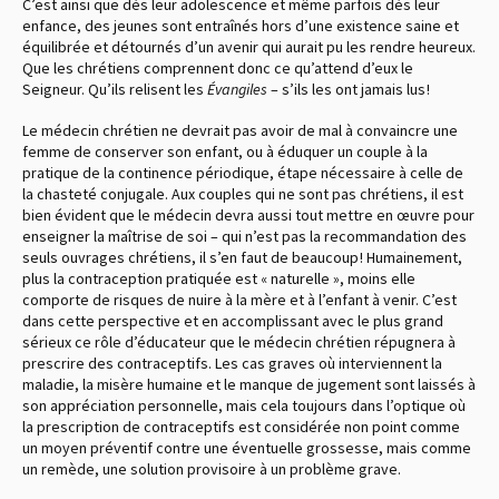
C’est ainsi que dès leur adolescence et même parfois dès leur
enfance, des jeunes sont entraînés hors d’une existence saine et
équilibrée et détournés d’un avenir qui aurait pu les rendre heureux.
Que les chrétiens comprennent donc ce qu’attend d’eux le
Seigneur. Qu’ils relisent les
Évangiles
– s’ils les ont jamais lus !
Le médecin chrétien ne devrait pas avoir de mal à convaincre une
femme de conserver son enfant, ou à éduquer un couple à la
pratique de la continence périodique, étape nécessaire à celle de
la chasteté conjugale. Aux couples qui ne sont pas chrétiens, il est
bien évident que le médecin devra aussi tout mettre en œuvre pour
enseigner la maîtrise de soi – qui n’est pas la recommandation des
seuls ouvrages chrétiens, il s’en faut de beaucoup ! Humainement,
plus la contraception pratiquée est « naturelle », moins elle
comporte de risques de nuire à la mère et à l’enfant à venir. C’est
dans cette perspective et en accomplissant avec le plus grand
sérieux ce rôle d’éducateur que le médecin chrétien répugnera à
prescrire des contraceptifs. Les cas graves où interviennent la
maladie, la misère humaine et le manque de jugement sont laissés à
son appréciation personnelle, mais cela toujours dans l’optique où
la prescription de contraceptifs est considérée non point comme
un moyen préventif contre une éventuelle grossesse, mais comme
un remède, une solution provisoire à un problème grave.