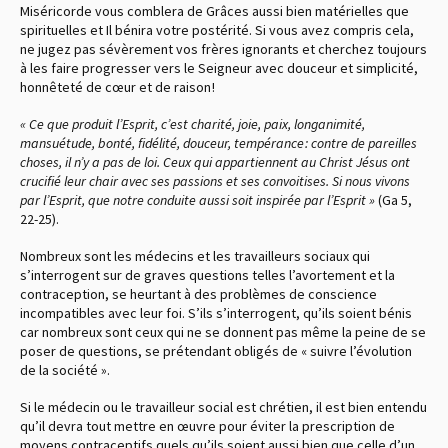
Miséricorde vous comblera de Grâces aussi bien matérielles que
spirituelles et Il bénira votre postérité. Si vous avez compris cela,
ne jugez pas sévèrement vos frères ignorants et cherchez toujours
à les faire progresser vers le Seigneur avec douceur et simplicité,
honnêteté de cœur et de raison !
« Ce que produit l’Esprit, c’est charité, joie, paix, longanimité,
mansuétude, bonté, fidélité, douceur, tempérance : contre de pareilles
choses, il n’y a pas de loi. Ceux qui appartiennent au Christ Jésus ont
crucifié leur chair avec ses passions et ses convoitises. Si nous vivons
par l’Esprit, que notre conduite aussi soit inspirée par l’Esprit »
(Ga 5,
22-25).
Nombreux sont les médecins et les travailleurs sociaux qui
s’interrogent sur de graves questions telles l’avortement et la
contraception, se heurtant à des problèmes de conscience
incompatibles avec leur foi. S’ils s’interrogent, qu’ils soient bénis
car nombreux sont ceux qui ne se donnent pas même la peine de se
poser de questions, se prétendant obligés de « suivre l’évolution
de la société ».
Si le médecin ou le travailleur social est chrétien, il est bien entendu
qu’il devra tout mettre en œuvre pour éviter la prescription de
moyens contraceptifs quels qu’ils soient aussi bien que celle d’un