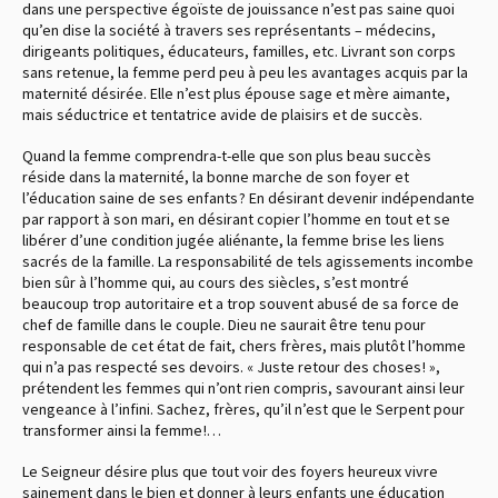
dans une perspective égoïste de jouissance n’est pas saine quoi
qu’en dise la société à travers ses représentants – médecins,
dirigeants politiques, éducateurs, familles, etc. Livrant son corps
sans retenue, la femme perd peu à peu les avantages acquis par la
maternité désirée. Elle n’est plus épouse sage et mère aimante,
mais séductrice et tentatrice avide de plaisirs et de succès.
Quand la femme comprendra-t-elle que son plus beau succès
réside dans la maternité, la bonne marche de son foyer et
l’éducation saine de ses enfants ? En désirant devenir indépendante
par rapport à son mari, en désirant copier l’homme en tout et se
libérer d’une condition jugée aliénante, la femme brise les liens
sacrés de la famille. La responsabilité de tels agissements incombe
bien sûr à l’homme qui, au cours des siècles, s’est montré
beaucoup trop autoritaire et a trop souvent abusé de sa force de
chef de famille dans le couple. Dieu ne saurait être tenu pour
responsable de cet état de fait, chers frères, mais plutôt l’homme
qui n’a pas respecté ses devoirs. « Juste retour des choses ! »,
prétendent les femmes qui n’ont rien compris, savourant ainsi leur
vengeance à l’infini. Sachez, frères, qu’il n’est que le Serpent pour
transformer ainsi la femme !…
Le Seigneur désire plus que tout voir des foyers heureux vivre
sainement dans le bien et donner à leurs enfants une éducation