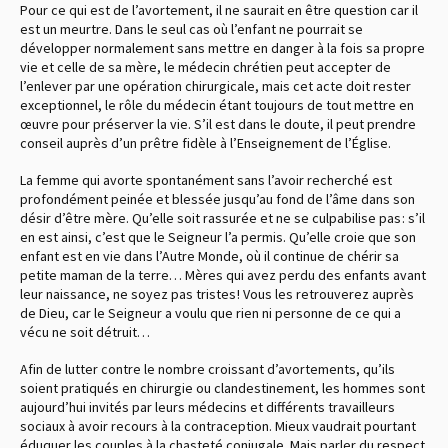
Pour ce qui est de l’avortement, il ne saurait en être question car il
est un meurtre. Dans le seul cas où l’enfant ne pourrait se
développer normalement sans mettre en danger à la fois sa propre
vie et celle de sa mère, le médecin chrétien peut accepter de
l’enlever par une opération chirurgicale, mais cet acte doit rester
exceptionnel, le rôle du médecin étant toujours de tout mettre en
œuvre pour préserver la vie. S’il est dans le doute, il peut prendre
conseil auprès d’un prêtre fidèle à l’Enseignement de l’Église.
La femme qui avorte spontanément sans l’avoir recherché est
profondément peinée et blessée jusqu’au fond de l’âme dans son
désir d’être mère. Qu’elle soit rassurée et ne se culpabilise pas : s’il
en est ainsi, c’est que le Seigneur l’a permis. Qu’elle croie que son
enfant est en vie dans l’Autre Monde, où il continue de chérir sa
petite maman de la terre… Mères qui avez perdu des enfants avant
leur naissance, ne soyez pas tristes ! Vous les retrouverez auprès
de Dieu, car le Seigneur a voulu que rien ni personne de ce qui a
vécu ne soit détruit…
Afin de lutter contre le nombre croissant d’avortements, qu’ils
soient pratiqués en chirurgie ou clandestinement, les hommes sont
aujourd’hui invités par leurs médecins et différents travailleurs
sociaux à avoir recours à la contraception. Mieux vaudrait pourtant
éduquer les couples à la chasteté conjugale. Mais parler du respect