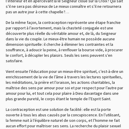
l’intérieur et en apercevant là le Seigneur cloué sur la Croix ? Qui sait
s’il ne sera pas désireux de Le mieux connaître et s’il ne retournera
pas un autre jour à cette chapelle ?…
De la même façon, la contraception représente une étape franchie
par rapport à l’avortement, mais la chasteté conjugale est une
découverte plus réelle du véritable amour et, de là, du Seigneur
dans la vie du couple. Le mieux-être humain ne possède aucune
dimension spirituelle : il cherche à éliminer les contraintes et la
souffrance, à adoucir la peine, à renflouer la bourse vide, à procurer
le confort, à décupler les plaisirs. Seuls les sens peuvent s’en
satisfaire.
Vient ensuite l’éducation pour un mieux-être spirituel, c’est-à-dire un
enrichissement de la vie de l’âme à travers les lectures spirituelles,
les méditations, la prière et l’oraison, les actions charitables, la
maîtrise des sens par amour pour soi et par respect pour l’autre par
amour pour lui, et tout cela pour plaire à Dieu davantage dans une
plus grande pureté, le corps étant le temple de l’Esprit Saint.
La contraception est une solution de facilité : elle est la porte
ouverte à tous les abus causés par la concupiscence. En l’utilisant,
la femme nuit à l’équilibre naturel de son corps, et l’homme ne fait
aucun effort pour maîtriser ses sens. La recherche du plaisir sexuel