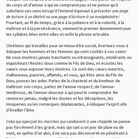
du corps et d’amour à qui ne comprend pas et ne pense qu’à
satisfaire ses sens lorsqu’il l’entend équivaut à
présenter une page
de lecture à un illettré ou une page d’écriture à un analphabète !
Pourtant, au fil du temps, grâce à la patience et à la volonté, à la
maîtrise et à la persévérance, viennent le premier ânonnement puis
les syllabes liées entre elles et enfin la phrase articulée.
Chrétiens qui travaillez pour un mieux-être social, évertuez-vous à
éduquer les hommes et les femmes qui sont confiés à vos soins !
Ne vous montrez jamais tranchants ou intransigeants, intolérants ou
inquisiteurs ! Restez doux comme le Fils de Dieu, et écoutez les
cœurs vous exposer leurs misères. Ce sont des cœurs meurtris,
malheureux, pauvres, affamés, et vous, qui êtes amis du Fils de
Dieu, pouvez les aider. Parlez de la chasteté et du bonheur de
maîtriser son corps, parlez de l’amour-respect, de l’amour-
tendresse, de l’amour-douceur à qui peut le comprendre. Ne
renoncez jamais, malgré les doutes et les déceptions, les
moqueries ou les remarques déplaisantes, à éduquer l’esprit afin
d’éveiller l’âme.
Celui qui aperçoit les marches qui conduisent à une chapelle
ne pense
pas forcément à les gravir, mais qui sait si un jour de pluie ou de
vent, en quête d’un abri, il ne sera pas déconcerté en pénétrant à