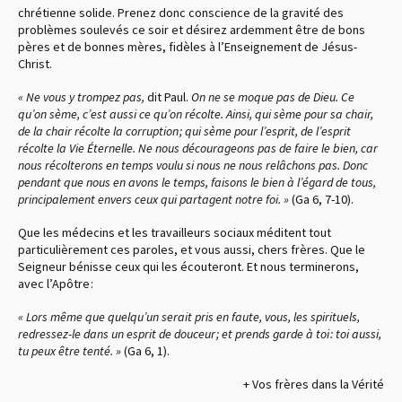
chrétienne solide. Prenez donc conscience de la gravité des
problèmes soulevés ce soir et désirez ardemment être de bons
pères et de bonnes mères, fidèles à l’Enseignement de Jésus-
Christ.
« Ne vous y trompez pas,
dit Paul.
On ne se moque pas de Dieu. Ce
qu’on sème, c’est aussi ce qu’on récolte. Ainsi, qui sème pour sa chair,
de la chair récolte la corruption ; qui sème pour l’esprit, de l’esprit
récolte la Vie Éternelle. Ne nous décourageons pas de faire le bien, car
nous récolterons en temps voulu si nous ne nous relâchons pas. Donc
pendant que nous en avons le temps, faisons le bien à l’égard de tous,
principalement envers ceux qui partagent notre foi. »
(Ga 6, 7-10).
Que les médecins et les travailleurs sociaux méditent tout
particulièrement ces paroles, et vous aussi, chers frères. Que le
Seigneur bénisse ceux qui les écouteront. Et nous terminerons,
avec l’Apôtre :
« Lors même que quelqu’un serait pris en faute, vous, les spirituels,
redressez-le dans un esprit de douceur ; et prends garde à toi : toi aussi,
tu peux être tenté. »
(Ga 6, 1).
+ Vos frères dans la Vérité