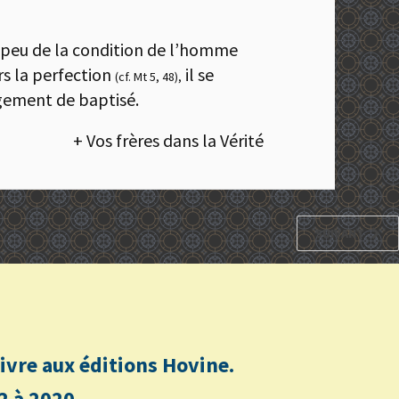
n peu de la condition de l’homme
rs la perfection
il se
(cf. Mt 5, 48),
agement de baptisé.
+ Vos frères dans la Vérité
SUIVANT
n livre aux éditions Hovine.
2 à 2020.