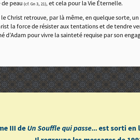
e de peau
et cela pour la Vie Éternelle.
(cf. Gn 3, 21),
 le Christ retrouve, par là même, en quelque sorte, u
rist la force de résister aux tentations et de tendre ve
ché d’Adam pour vivre la sainteté requise par son eng
me III de
Un Souffle qui passe
... est sorti e
Il regroupe les messages de 199