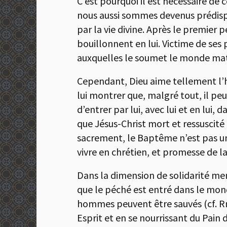
C’est pourquoi il est nécessaire de
nous aussi sommes devenus prédispos
par la vie divine. Après le premier
bouillonnent en lui. Victime de ses p
auxquelles le soumet le monde matéri
Cependant, Dieu aime tellement l’ho
lui montrer que, malgré tout, il pe
d’entrer par lui, avec lui et en lui,
que Jésus-Christ mort et ressuscit
sacrement, le Baptême n’est pas un 
vivre en chrétien, et promesse de l
Dans la dimension de solidarité men
que le péché est entré dans le monde
hommes peuvent être sauvés (cf. Rm 5
Esprit et en se nourrissant du Pain