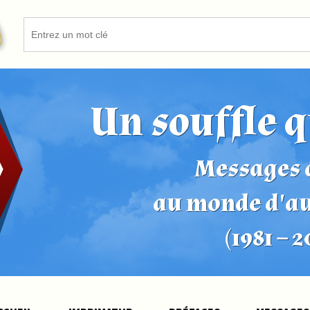
Un souffle q
Messages d
au monde d'a
(1981 – 