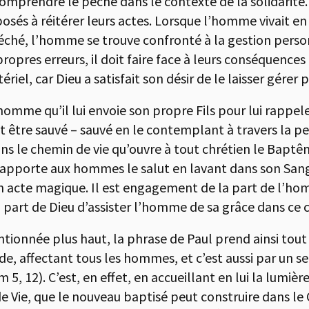
 comprendre le péché dans le contexte de la solidarité
és à réitérer leurs actes. Lorsque l’homme vivait en 
 péché, l’homme se trouve confronté à la gestion perso
ropres erreurs, il doit faire face à leurs conséquences 
el, car Dieu a satisfait son désir de le laisser gérer 
mme qu’il lui envoie son propre Fils pour lui rappele
ut être sauvé – sauvé en le contemplant à travers la p
 dans le chemin de vie qu’ouvre à tout chrétien le Baptê
é apporte aux hommes le salut en lavant dans son San
acte magique. Il est engagement de la part de l’homme
a part de Dieu d’assister l’homme de sa grâce dans ce 
tionnée plus haut, la phrase de Paul prend ainsi tout
, affectant tous les hommes, et c’est aussi par un seu
, 12). C’est, en effet, en accueillant en lui la lumièr
 de Vie, que le nouveau baptisé peut construire dans l