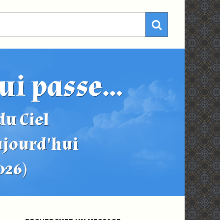
ui passe...
u Ciel
ujourd'hui
2026)