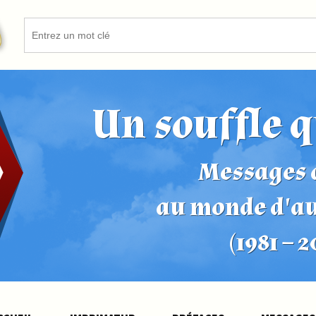
Un souffle q
Messages d
au monde d'a
(1981 – 