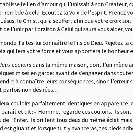
tablisse le lien d’amour qui l’unissait à son Créateur,
emède à cela. Écoutez la Voix de l’Esprit. Prenez votr
ésus, le Christ, qui a souffert afin que votre croix soi
de l’unir par l’oraison à Celui qui saura vous aider, vo
nde. Faites-lui connaître le Fils de Dieu. Rejetez la c
a qui fera votre force et vous apportera le bonheur et 
deux couloirs
dans la même maison, dont l’un mène au 
uelques mises en garde : avant de s’engager dans toute
ndre à connaître leurs conséquences, sinon l’erreur s’
et parfois non désirées…
x couloirs parfaitement identiques en apparence, de 
 paraît et dit : « Homme, regarde ces couloirs. Ils son
u de l’Enfer. Ils brillent tous deux du même éclat mais 
 est gluant et lorsque tu t’y avanceras, tes pieds adhé