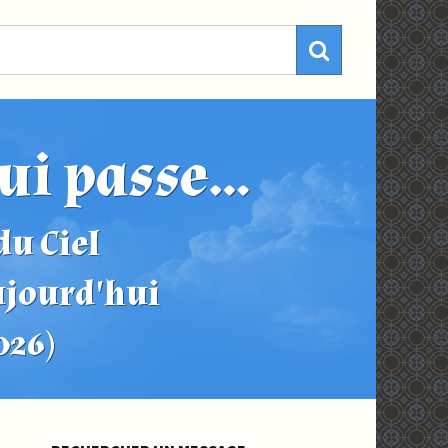
ui passe...
u Ciel
ujourd'hui
2026)