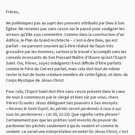
Frères,
Ne polémiquez pas au sujet des pouvoirs attribués par Dieu à Son
Église. Ne revenez pas sans cesse sur le passé pour souligner les
erreurs qu’Elle a pu commettre. Comme dans la construction d’un
édifice, le Plan du Grand Architecte – c’est-à-dire Dieu, qui est
parfait – ne parvient souvent qu’à être réalisé de façon très
grossière par les hommes, surtout si le travail s’accomplit sans les
conseils incessants de Son Puissant Maître d’Œuvre qu’est l’Esprit
Saint. Oui, frères, soyez indulgents ! Il est difficile d’être parfaits
comme le Père du Ciel est parfait, mais cela doit tout de même
rester le but de toute créature membre de cette Église, et donc du
Corps Mystique de Jésus-Christ.
Pour cela, l’Esprit Saint doit être sans cesse présent dans le cœur
de tous à commencer par le clergé et bien sûr par vous, chers
frères ! Écoutez Jésus déléguant Ses pouvoirs à Ses envoyés :
« Recevez le Saint-Esprit ; les péchés seront pardonnés à ceux à qui
vous les pardonnerez »
(Jn 20, 22-23). Que signifie cette phrase ?
Certainement pas que les prêtres sont investis du pouvoir de
pardonner les péchés seulement à qui ils veulent et comme ils
veulent : ce serait une interprétation erronée ! En Jésus-Christ, c’est