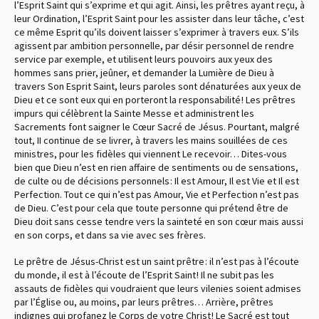
l’Esprit Saint qui s’exprime et qui agit. Ainsi, les prêtres ayant reçu, à
leur Ordination, l’Esprit Saint pour les assister dans leur tâche, c’est
ce même Esprit qu’ils doivent laisser s’exprimer à travers eux. S’ils
agissent par ambition personnelle, par désir personnel de rendre
service par exemple, et utilisent leurs pouvoirs aux yeux des
hommes sans prier, jeûner, et demander la Lumière de Dieu à
travers Son Esprit Saint, leurs paroles sont dénaturées aux yeux de
Dieu et ce sont eux qui en porteront la responsabilité ! Les prêtres
impurs qui célèbrent la Sainte Messe et administrent les
Sacrements font saigner le Cœur Sacré de Jésus. Pourtant, malgré
tout, II continue de se livrer, à travers les mains souillées de ces
ministres, pour les fidèles qui viennent Le recevoir… Dites-vous
bien que Dieu n’est en rien affaire de sentiments ou de sensations,
de culte ou de décisions personnels : Il est Amour, Il est Vie et Il est
Perfection. Tout ce qui n’est pas Amour, Vie et Perfection n’est pas
de Dieu. C’est pour cela que toute personne qui prétend être de
Dieu doit sans cesse tendre vers la sainteté en son cœur mais aussi
en son corps, et dans sa vie avec ses frères.
Le prêtre de Jésus-Christ est un saint prêtre : il n’est pas à l’écoute
du monde, il est à l’écoute de l’Esprit Saint ! Il ne subit pas les
assauts de fidèles qui voudraient que leurs vilenies soient admises
par l’Église ou, au moins, par leurs prêtres… Arrière, prêtres
indignes qui profanez le Corps de votre Christ ! Le Sacré est tout