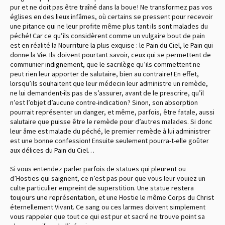
pur et ne doit pas être traîné dans la boue ! Ne transformez pas vos
églises en des lieux infâmes, où certains se pressent pour recevoir
une pitance qui ne leur profite même plus tant ils sont malades du
péché ! Car ce qu’ils considèrent comme un vulgaire bout de pain
est en réalité la Nourriture la plus exquise : le Pain du Ciel, le Pain qui
donne la Vie. Ils doivent pourtant savoir, ceux qui se permettent de
communier indignement, que le sacrilège qu’ils commettent ne
peut rien leur apporter de salutaire, bien au contraire ! En effet,
lorsqu’ils souhaitent que leur médecin leur administre un remède,
ne lui demandent-ils pas de s’assurer, avant de le prescrire, qu’il
n’est l’objet d’aucune contre-indication ? Sinon, son absorption
pourrait représenter un danger, et même, parfois, être fatale, aussi
salutaire que puisse être le remède pour d’autres malades. Si donc
leur âme est malade du péché, le premier remède à lui administrer
est une bonne confession ! Ensuite seulement pourra-t-elle goûter
aux délices du Pain du Ciel…
Si vous entendez parler parfois de statues qui pleurent ou
d’Hosties qui saignent, ce n’est pas pour que vous leur vouiez un
culte particulier empreint de superstition. Une statue restera
toujours une représentation, et une Hostie le même Corps du Christ
éternellement Vivant. Ce sang ou ces larmes doivent simplement
vous rappeler que tout ce qui est pur et sacré ne trouve point sa