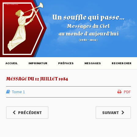
© Éditions HOVINE (2026)
Un souffle qui passe...
Messages du Ciel
au monde d'aujourd'hui
(1981 – 2026)
ACCUEIL
IMPRIMATUR
PRÉFACES
MESSAGES
RECHERCHER
MESSAGE DU 12 JUILLET 1984
Tome 1
PDF
PRÉCÉDENT
SUIVANT