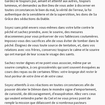
Gardez-le toujours pur, aimant et attentif aux autres, toujours
lumineux, et demandez au Bon Dieu de vous aider à discerner en
toutes circonstances le bien du mal, la vérité de l’erreur, la foi
authentique de la sensiblerie et de la superstition, les dons de Sa
Grâce des séductions du Diable.
Soyez sans pitié envers vous-mêmes dans votre lutte contre le
péché et sachez prendre, avec le sourire, des mesures
draconiennes pour vous préserver de vos faiblesses coutumières.
Imposez-vous des sacrifices afin de vous éviter de tomber dans le
péché. Éloignez de vous toute source de tentation, et, dans vos
relations avec vos frères, conservez toujours le calme et le sourire
qui ont marqué de leur sceau le visage des saints.
Sachez rester dignes et ne point vous associer, même par un
sourire complice, à ces grossièretés qui sont souvent évoquées au
cours des repas ou de certaines fêtes :
votre langage doit rester le
haut-parleur de votre âme et de votre cœur.
Soyez attentifs à vos réactions en toutes circonstances afin de
pouvoir déceler le Démon dans le moindre signe d’emportement,
de curiosité, de découragement, d’exaspération. Allez vers ceux
qui veulent entendre parler du Ciel et ne vous privez point de
remplir la mission que délaissent de si nombreux pasteurs