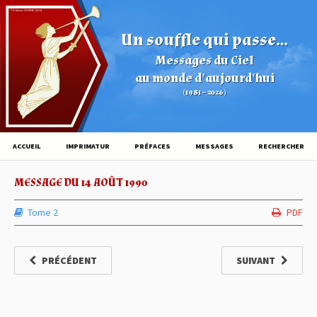
© Éditions HOVINE (2026)
Un souffle qui passe...
Messages du Ciel
au monde d'aujourd'hui
(1981 – 2026)
ACCUEIL
IMPRIMATUR
PRÉFACES
MESSAGES
RECHERCHER
MESSAGE DU 14 AOÛT 1990
Tome 2
PDF
PRÉCÉDENT
SUIVANT