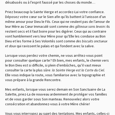
désabusés ou à l’esprit faussé par les choses du monde…
Priez beaucoup la Sainte Vierge et accordez-Lui votre confiance.
Déposez votre cœur sur le Sien afin qu’ils battent à l’unisson d’un
même amour pour Dieu le Fils. Ceux qui ne veulent pas de l’amour de
leur Mère au Cœur Immaculé sont comme
des gâteaux sans levain :
ils
restent secs et il faut boire pour les digérer. Ceux qui au contraire
vont humblement vers leur Mère pour qu’Elle les conduise au Bon
Dieu et les forme à Ses Volontés sont comme
des biscuits onctueux
et doux
qui ravissent le palais et qui fondent avec la salive.
Lorsque vous perdez votre chemin, ne vous arrêtez-vous point
pour consulter quelque carte ? Eh bien, mes enfants, le chemin vers
le Bon Dieu est si difficile, si plein d’embûches, qu’il vaut mieux
consulter la carte la plus sûre :
la Sainte Vierge est la Carte du Ciel.
Elle vous indique la route, vous familiarise avec la topographie et
vous prépare à la grande Rencontre.
Mes enfants, lorsque vous serez demain en Son Sanctuaire de La
Salette, priez-La de nouveau ardemment de protéger vos familles
et de vous garder sous Son manteau. Renouvelez alors votre
consécration et abandonnez-vous à votre Mère chérie !
Vous vous interrogez au sujet des tentations. Mes enfants, celles-ci