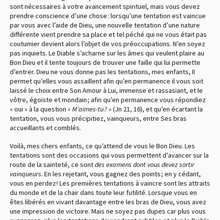
sont nécessaires à votre avancement spirituel, mais vous devez
prendre conscience d’une chose : lorsqu’une tentation est vaincue
par vous avec l’aide de Dieu, une nouvelle tentation d’une nature
différente vient prendre sa place et tel péché qui ne vous était pas
coutumier devient alors l’objet de vos préoccupations. N’en soyez
pas inquiets. Le Diable s’acharne sur les âmes qui veulent plaire au
Bon Dieu et il tente toujours de trouver une faille qui lui permette
d’entrer. Dieu ne vous donne pas les tentations, mes enfants, II
permet qu’elles vous assaillent afin qu’en permanence il vous soit
laissé le choix entre Son Amour à Lui, immense et rassasiant, et le
vôtre, égoïste et mondain ; afin qu’en permanence vous répondiez
« oui » à la question
« M’aimes-tu ? »
(Jn 21, 16), et qu’en écartant la
tentation, vous vous précipitiez, vainqueurs, entre Ses bras
accueillants et comblés.
Voilà, mes chers enfants, ce qu’attend de vous le Bon Dieu. Les
tentations sont des occasions qui vous permettent d’avancer sur la
route de la sainteté, ce sont
des examens dont vous devez sortir
vainqueurs.
En les rejetant, vous gagnez des points ; en y cédant,
vous en perdez ! Les premières tentations à vaincre sont les attraits
du monde et de la chair dans toute leur futilité. Lorsque vous en
êtes libérés en vivant davantage entre les bras de Dieu, vous avez
une impression de victoire. Mais ne soyez pas dupes car plus vous