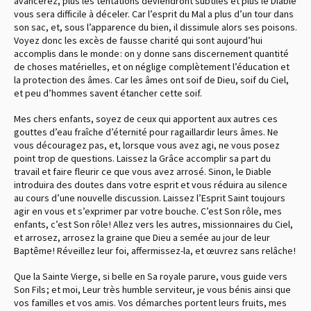
avancerez, plus les tentations deviendront subtiles et plus le Diable
vous sera difficile à déceler. Car l’esprit du Mal a plus d’un tour dans
son sac, et, sous l’apparence du bien, il dissimule alors ses poisons.
Voyez donc les excès de fausse charité qui sont aujourd’hui
accomplis dans le monde : on y donne sans discernement quantité
de choses matérielles, et on néglige complètement l’éducation et
la protection des âmes. Car les âmes ont soif de Dieu, soif du Ciel,
et peu d’hommes savent étancher cette soif.
Mes chers enfants, soyez de ceux qui apportent aux autres ces
gouttes d’eau fraîche d’éternité pour ragaillardir leurs âmes. Ne
vous découragez pas, et, lorsque vous avez agi, ne vous posez
point trop de questions. Laissez la Grâce accomplir sa part du
travail et faire fleurir ce que vous avez arrosé. Sinon, le Diable
introduira des doutes dans votre esprit et vous réduira au silence
au cours d’une nouvelle discussion. Laissez l’Esprit Saint toujours
agir en vous et s’exprimer par votre bouche. C’est Son rôle, mes
enfants, c’est Son rôle ! Allez vers les autres, missionnaires du Ciel,
et arrosez, arrosez la graine que Dieu a semée au jour de leur
Baptême ! Réveillez leur foi, affermissez-la, et œuvrez sans relâche !
Que la Sainte Vierge, si belle en Sa royale parure, vous guide vers
Son Fils ; et moi, Leur très humble serviteur, je vous bénis ainsi que
vos familles et vos amis. Vos démarches portent leurs fruits, mes