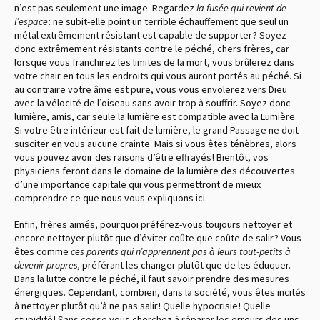
n’est pas seulement une image. Regardez
la fusée qui revient de
l’espace
: ne subit-elle point un terrible échauffement que seul un
métal extrêmement résistant est capable de supporter ? Soyez
donc extrêmement résistants contre le péché, chers frères, car
lorsque vous franchirez les limites de la mort, vous brûlerez dans
votre chair en tous les endroits qui vous auront portés au péché. Si
au contraire votre âme est pure, vous vous envolerez vers Dieu
avec la vélocité de l’oiseau sans avoir trop à souffrir. Soyez donc
lumière, amis, car seule la lumière est compatible avec la Lumière.
Si votre être intérieur est fait de lumière, le grand Passage ne doit
susciter en vous aucune crainte. Mais si vous êtes ténèbres, alors
vous pouvez avoir des raisons d’être effrayés ! Bientôt, vos
physiciens feront dans le domaine de la lumière des découvertes
d’une importance capitale qui vous permettront de mieux
comprendre ce que nous vous expliquons ici.
Enfin, frères aimés, pourquoi préférez-vous toujours nettoyer et
encore nettoyer plutôt que d’éviter coûte que coûte de salir ? Vous
êtes comme
ces parents qui n’apprennent pas à leurs tout-petits à
devenir propres,
préférant les changer plutôt que de les éduquer.
Dans la lutte contre le péché, il faut savoir prendre des mesures
énergiques. Cependant, combien, dans la société, vous êtes incités
à nettoyer plutôt qu’à ne pas salir ! Quelle hypocrisie ! Quelle
stupidité ! Sans cesse vous cherchez à réparer les erreurs des uns