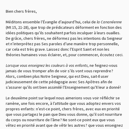
Bien chers frères,
Méditons ensemble l’Évangile d’aujourd’hui, celui de
la Cananéenne
(Mt 15, 21-28), que trop de prédicateurs déforment en fonction des
idées politiques qu’ils souhaitent parfois inculquer à leurs ouailles.
De grâce, chers frères, ne déformez pas les intentions du Seigneur
et n’interprétez pas Ses paroles d’une manière trop personnelle,
car cela est très grave. Laissez donc l’Esprit Saint et non les
théories humaines vous éclairer, et, pour commencer, écoutez ceci.
Lorsque vous enseignez les couleurs à vos enfants,
ne feignez-vous
jamais de vous tromper afin de voir s’ils vont vous reprendre ?
Alors, combien plus Notre Seigneur, qui est Dieu, sait-Il user
judicieusement de cette pédagogie avec Ses Apôtres afin de
s’assurer qu’ils ont bien assimilé l’Enseignement qu’Il leur a donné !
Le deuxième point sur lequel nous aimerions vous voir réfléchir se
ramène, une fois encore, à l’attitude que vous adoptez envers vos
propres enfants : n’est-ce point, chers frères, avec eux en priorité
que vous partagez le pain que Dieu vous donne, qu’il soit nourriture
du corps ou nourriture de l’âme ? Ne sont-ce point eux que vous
vêtez en priorité avant que de vêtir les autres ? que vous enseignez