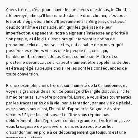
Chers frères, c’est pour sauver les pécheurs que Jésus, le Christ, a
été envoyé, afin qu’Il les remette dans le droit chemin ; c’est pour
les brebis égarées, afin qu’Il les ramène à la Bergerie ; c’est pour
ceux dont l’âme est malade, afin qu’Il les guérisse de leur
imperfection. Cependant, Notre Seigneur s’intéresse en priorité à
Son peuple, et Il le dit. C’est alors qu’intervient la notion de
probation : celui qui, par ses actes, est capable de prouver qu’il
possède les mêmes vertus que le peuple élu, celui qui,
humblement, reconnaît Jésus-Christ comme son Maître et se
prosterne devant Lui, celui-ci peut vraiment être appelé fils de Dieu
et être agrégé au peuple choisi. Telles sont les conséquences de
toute conversion.
Prenez exemple, chers frères, sur l’humilité de la Cananéenne, et
voyez la grandeur de sa foi ! Ce passage d’Évangile doit vous inciter
à méditer aussi sur votre propre foi. Lorsque vous êtes tourmentés
par les tracasseries de la vie, par la tentation, par une vie de péché,
avez-vous, vous aussi, l’humilité d’appeler le Seigneur à votre
secours ? Et, ce faisant, voyant qu’Il ne vous répond pas –
délibérément, afin d’éprouver combien grande est votre foi -, avez-
vous la sagesse de persévérer dans votre requête au lieu
d’abandonner, en proie à ce découragement qui toujours est une
tentation du Démon ?