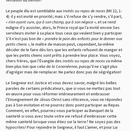
Le peuple élu est semblable aux
Invités au repas de noces
(Mt 22, 1-
4) : il y est invité en priorité ; mais s’il refuse de s’y rendre, s’il part,
« n’en ayant cure, qui à son champ, qui à son négoce »,
et se rend
indigne d’y assister, alors, le Prince royal qui l’a invité envoie Ses
serviteurs inviter à sa place tous ceux qui veulent bien y participer.
S’il n’est pas bon de
« prendre le pain des enfants pour le donner aux
petits chiens »,
le maître de maison peut, cependant, lui-même
décider de le faire dès lors que les enfants refusent de manger et
que les petits chiens sont prêts à prendre leur place. Vous voyez,
chers frères, que l’Évangile des
Invités au repas de noces
va même
bien plus loin que celui de
la Cananéenne,
puisqu’il ne s’agit plus
d’agréger mais de remplacer. Ne parlez donc pas de ségrégation !
Le Seigneur est Justice et vous devez savoir, malgré les belles
paroles de certains prédicateurs, que si vous ne mettez pas tout
en œuvre pour vous réformer intérieurement et embrasser
l’Enseignement de Jésus-Christ sans réticence, vous ne répondez
pas à Son invitation et ne pourrez donc point participer au Repas.
Comment, en effet, pourriez-vous participer au Banquet de la
sainteté si vous avez toute votre vie refusé d’embrasser cette
même sainteté lorsque vous étiez sur la terre ? Ne soyez pas des
hypocrites ! Pour rejoindre le Seigneur, il faut L’aimer, et pour Lui