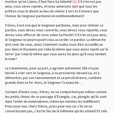
montrer qu’on L’aime, il faut faire Sa Volonté !
(1)
S’il n’en est pas
ainsi, vous serez rejetés, et nous aimerions tant que tous les
prêtres vous le disent au lieu de clamer à tort et à travers que
l’Amour du Seigneur pardonne inconditionnellement !
Frères, il est vrai que le Seigneur pardonne, mais pour obtenir ce
pardon, vous devez vous convertir, vous devez vous repentir, vous
devez vous efforcer de vivre selon Sa Parole ! S’il n’en est pas ainsi,
le Seigneur ne pourra point vous accorder ce pardon. La démarche
doit venir de vous, amis ! Comment voulez-vous être accueillis un
jour dans le Royaume par Celui-là même que vous aurez rejeté sur la
terre ? par Celui-là même que vous aurez fui alors qu’Il vous tendait
la main ?
La Cananéenne, pour sa part, a agi bien autrement. Elle n’a pas
hésité à crier vers le Seigneur, à se prosterner devant Lui, et à
démontrer, par son raisonnement et sa persévérance, combien
grande était sa foi. Alors, le Seigneur l’a exaucée…
Certains d’entre vous, frères, ne se comportent pas même comme
les petits chiens de ce passage d’Évangile, car, plongés qu’ils sont
dans l’enfer du matérialisme, même les miettes les indiffèrent !
Priez pour eux, chers frères, priez pour eux car s’ils ne se
convertissent pas, c’est le feu de la Géhenne qui les attend ! Et cela