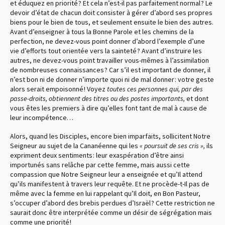
et éduquez en priorité ? Et cela n’est-il pas parfaitement normal ? Le
devoir d’état de chacun doit consister à gérer d’abord ses propres
biens pour le bien de tous, et seulement ensuite le bien des autres.
Avant d’enseigner à tous la Bonne Parole et les chemins de la
perfection, ne devez-vous point donner d’abord l’exemple d’une
vie d’efforts tout orientée vers la sainteté ? Avant d’instruire les
autres, ne devez-vous point travailler vous-mêmes à l’assimilation
de nombreuses connaissances ? Car s’il est important de donner, il
n’est bon ni de donner n’importe quoi ni de mal donner : votre geste
alors serait empoisonné ! Voyez
toutes ces personnes qui, par des
passe-droits, obtiennent des titres ou des postes importants,
et dont
vous êtes les premiers à dire qu’elles font tant de mal à cause de
leur incompétence…
Alors, quand les Disciples, encore bien imparfaits, sollicitent Notre
Seigneur au sujet de la Cananéenne qui les
« poursuit de ses cris »,
ils
expriment deux sentiments : leur exaspération d’être ainsi
importunés sans relâche par cette femme, mais aussi cette
compassion que Notre Seigneur leur a enseignée et qu’Il attend
qu’ils manifestent à travers leur requête. Et ne procède-t-Il pas de
même avec la femme en lui rappelant qu’Il doit, en Bon Pasteur,
s’occuper d’abord des brebis perdues d’Israël ? Cette restriction ne
saurait donc être interprétée comme un désir de ségrégation mais
comme une priorité !