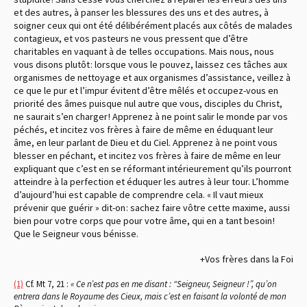
et des autres, à panser les blessures des uns et des autres, à
soigner ceux qui ont été délibérément placés aux côtés de malades
contagieux, et vos pasteurs ne vous pressent que d’être
charitables en vaquant à de telles occupations. Mais nous, nous
vous disons plutôt : lorsque vous le pouvez, laissez ces tâches aux
organismes de nettoyage et aux organismes d’assistance, veillez à
ce que le pur et l’impur évitent d’être mêlés et occupez-vous en
priorité des âmes puisque nul autre que vous, disciples du Christ,
ne saurait s’en charger ! Apprenez à ne point salir le monde par vos
péchés, et incitez vos frères à faire de même en éduquant leur
âme, en leur parlant de Dieu et du Ciel. Apprenez à ne point vous
blesser en péchant, et incitez vos frères à faire de même en leur
expliquant que c’est en se réformant intérieurement qu’ils pourront
atteindre à la perfection et éduquer les autres à leur tour. L’homme
d’aujourd’hui est capable de comprendre cela. « Il vaut mieux
prévenir que guérir » dit-on : sachez faire vôtre cette maxime, aussi
bien pour votre corps que pour votre âme, qui en a tant besoin !
Que le Seigneur vous bénisse.
+Vos frères dans la Foi
(1)
Cf. Mt 7, 21 :
« Ce n’est pas en me disant : “Seigneur, Seigneur !”, qu’on
entrera dans le Royaume des Cieux, mais c’est en faisant la volonté de mon