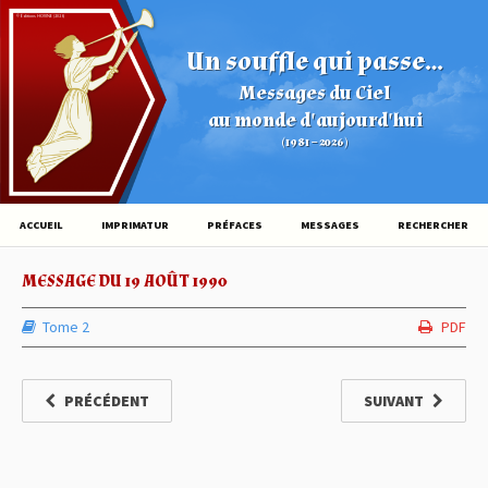
© Éditions HOVINE (2026)
Un souffle qui passe...
Messages du Ciel
au monde d'aujourd'hui
(1981 – 2026)
ACCUEIL
IMPRIMATUR
PRÉFACES
MESSAGES
RECHERCHER
MESSAGE DU 19 AOÛT 1990
Tome 2
PDF
PRÉCÉDENT
SUIVANT