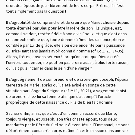
droit des époux de jouir librement de leurs corps. Frères, là n’est
tout simplement pas la question !
Il s’agit plutôt de comprendre et de croire que Marie, choisie depuis
toute éternité par Dieu pour être la Mère de son Fils unique, est,
comme il se doit, restée fidèle à son divin Époux, et que c’est dans
ce contexte même que, toute donnée à Dieu dès sa conception et
comblée par Lui de grâce, elle a pu être enceinte par la puissance
du Très-Haut sans jamais avoir connu d’homme
(cf. Lc 1, 28. 34-35)
.
Allons, frères, soyons sérieux ! Lorsqu’on croit que Dieu a créé
l’univers tout entier, ne peut-on pas croire aussi, à plus forte raison,
qu’il ait pu s’incarner dans le sein d’une vierge ?
Il s’agit également de comprendre et de croire que Joseph, l’époux
terrestre de Marie, après qu’il a été avisé en songe de cette
situation par l’Ange du Seigneur
(cf. Mt 1, 20-21)
, a sagement choisi
de prendre chez lui sa femme afin que s’accomplît l’oracle
prophétique de cette naissance du Fils de Dieu fait Homme.
Sachez enfin, amis, que c’est d’un commun accord que Marie,
toujours vierge, et Joseph, son très chaste époux, tous deux
mandatés par le Père du Ciel pour élever Jésus-l’Emmanuel, se sont
délibérément consacrés corps et âme à cette mission dans une vie