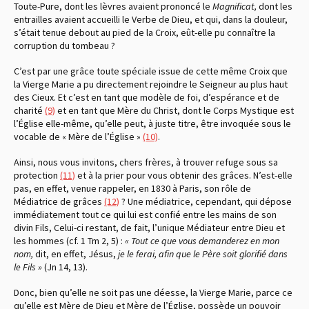
Toute-Pure, dont les lèvres avaient prononcé le
Magnificat,
dont les
entrailles avaient accueilli le Verbe de Dieu, et qui, dans la douleur,
s’était tenue debout au pied de la Croix, eût-elle pu connaître la
corruption du tombeau ?
C’est par une grâce toute spéciale issue de cette même Croix que
la Vierge Marie a pu directement rejoindre le Seigneur au plus haut
des Cieux. Et c’est en tant que modèle de foi, d’espérance et de
charité
(9)
et en tant que Mère du Christ, dont le Corps Mystique est
l’Église elle-même, qu’elle peut, à juste titre, être invoquée sous le
vocable de « Mère de l’Église »
(10)
.
Ainsi, nous vous invitons, chers frères, à trouver refuge sous sa
protection
(11)
et à la prier pour vous obtenir des grâces. N’est-elle
pas, en effet, venue rappeler, en 1830 à Paris, son rôle de
Médiatrice de grâces
(12)
? Une médiatrice, cependant, qui dépose
immédiatement tout ce qui lui est confié entre les mains de son
divin Fils, Celui-ci restant, de fait, l’unique Médiateur entre Dieu et
les hommes
(cf. 1 Tm 2, 5)
:
« Tout ce que vous demanderez en mon
nom,
dit, en effet, Jésus,
je le ferai, afin que le Père soit glorifié dans
le Fils »
(Jn 14, 13)
.
Donc, bien qu’elle ne soit pas une déesse, la Vierge Marie, parce ce
qu’elle est Mère de Dieu et Mère de l’Église, possède un pouvoir