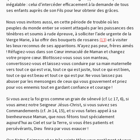
inégalable : celui d’intercéder efficacement à la demande de tous
ses enfants auprès de son Fils pour leur obtenir des grâces.
Nous vous invitons aussi, en cette période de trouble où les
peuples du monde entier se voient attaqués par les puissances des
ténèbres et soumis à rude épreuve, à solliciter l’aide urgente de la
Vierge Marie, à lui offrir des bouquets de rosaires
(13)
et à visiter
les lieux reconnus de ses apparitions. N’ayez pas peur, frères aimés
! Réfugiez-vous dans son Cœur immaculé de Maman et changez
votre propre cœur. Blottissez-vous sous son manteau,
convertissez-vous et laissez-vous conduire par sa main maternelle
vers tout ce qui est vrai, tout ce qui est juste, tout ce qui est bien,
tout ce qui est beau et tout ce qui est pur. Ne vous laissez pas
abuser par les mensonges de ceux qui vous gouvernent et priez
pour vos ennemis tout en gardant confiance et courage !
Si vous avez la foi gros comme un grain de sénevé
(cf. Lc 17, 6)
, si
vous aimez notre Seigneur Jésus-Christ, si vous suivez ses
Commandements
(cf. Jn 14, 15)
, et si vous faites appel à sa
bienheureuse Maman, que nous fêtons tout spécialement
aujourd’hui au Ciel et sur la Terre, si vous êtes patients et
persévérants, Dieu finira par vous exaucer !
Que Notre-Seigneur et sa très sainte Mère vous protègent et vous