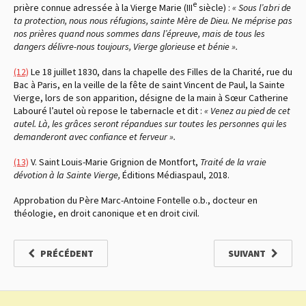
e
prière connue adressée à la Vierge Marie (III
siècle) :
« Sous l’abri de
ta protection, nous nous réfugions, sainte Mère de Dieu. Ne méprise pas
nos prières quand nous sommes dans l’épreuve, mais de tous les
dangers délivre-nous toujours, Vierge glorieuse et bénie ».
(12)
Le 18 juillet 1830, dans la chapelle des Filles de la Charité, rue du
Bac à Paris, en la veille de la fête de saint Vincent de Paul, la Sainte
Vierge, lors de son apparition, désigne de la main à Sœur Catherine
Labouré l’autel où repose le tabernacle et dit :
« Venez au pied de cet
autel. Là, les grâces seront répandues sur toutes les personnes qui les
demanderont avec confiance et ferveur ».
(13)
V. Saint Louis-Marie Grignion de Montfort,
Traité de la vraie
dévotion à la Sainte Vierge,
Éditions Médiaspaul, 2018.
Approbation du Père Marc-Antoine Fontelle o.b., docteur en
théologie, en droit canonique et en droit civil.
PRÉCÉDENT
SUIVANT