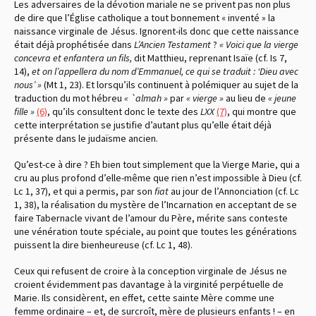
Les adversaires de la dévotion mariale ne se privent pas non plus
de dire que l’Église catholique a tout bonnement « inventé » la
naissance virginale de Jésus. Ignorent-ils donc que cette naissance
était déjà prophétisée dans
L’Ancien Testament
?
« Voici que la vierge
concevra et enfantera un fils,
dit Matthieu, reprenant Isaïe
(cf. Is 7,
14)
,
et on l’appellera du nom d’Emmanuel, ce qui se traduit : ‘Dieu avec
nous’ »
(Mt 1, 23)
. Et lorsqu’ils continuent à polémiquer au sujet de la
traduction du mot hébreu
« `almah »
par
« vierge »
au lieu de
« jeune
fille »
(6)
, qu’ils consultent donc le texte des
LXX
(7)
, qui montre que
cette interprétation se justifie d’autant plus qu’elle était déjà
présente dans le judaïsme ancien.
Qu’est-ce à dire ? Eh bien tout simplement que la Vierge Marie, qui a
cru au plus profond d’elle-même que rien n’est impossible à Dieu
(cf.
Lc 1, 37)
, et qui a permis, par son
fiat
au jour de l’Annonciation
(cf. Lc
1, 38)
, la réalisation du mystère de l’Incarnation en acceptant de se
faire Tabernacle vivant de l’amour du Père, mérite sans conteste
une vénération toute spéciale, au point que toutes les générations
puissent la dire bienheureuse
(cf. Lc 1, 48)
.
Ceux qui refusent de croire à la conception virginale de Jésus ne
croient évidemment pas davantage à la virginité perpétuelle de
Marie. Ils considèrent, en effet, cette sainte Mère comme une
femme ordinaire – et, de surcroît, mère de plusieurs enfants ! – en