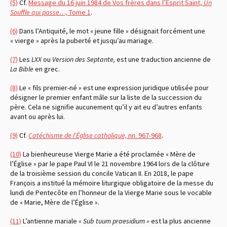
(5)
Cf.
Message du 16 juin 1984 de Vos frères dans l’Esprit Saint,
Un
Souffle qui passe…,
Tome 1
.
(6)
Dans l’Antiquité, le mot « jeune fille » désignait forcément une
« vierge » après la puberté et jusqu’au mariage.
(7)
Les
LXX
ou
Version des Septante,
est une traduction ancienne de
La
Bible
en grec.
(8)
Le « fils premier-né » est une expression juridique utilisée pour
désigner le premier enfant mâle sur la liste de la succession du
père. Cela ne signifie aucunement qu’il y ait eu d’autres enfants
avant ou après lui.
(9)
Cf.
Catéchisme de l’Église catholique,
nn. 967-968
.
(10)
La bienheureuse Vierge Marie a été proclamée « Mère de
l’Église » par le pape Paul VI le 21 novembre 1964 lors de la clôture
de la troisième session du concile Vatican II. En 2018, le pape
François a institué la mémoire liturgique obligatoire de la messe du
lundi de Pentecôte en l’honneur de la Vierge Marie sous le vocable
de « Marie, Mère de l’Église ».
(11)
L’antienne mariale
« Sub tuum praesidium »
est la plus ancienne