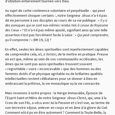
d’oblation entièrement tournée vers Dieu.
Au sujet de cette continence volontaire et perpétuelle – qui peut
effectivement choquer certains -, notre Seigneur Jésus n’a-t-il pas
dit en personne à ses disciples au cours de sa vie publique :
« Il y a
des eunuques qui se sont eux-mêmes rendus tels à cause du Royaume
des Cieux »
? Et n’a-t-il pas même ajouté, signifiant ainsi qu’une telle
assertion n’est pas forcément facile à saisir :
« Qui peut comprendre,
qu’il comprenne ! »
(Mt 19, 12)
?
En effet, seules les âmes spirituelles sont manifestement capables
de comprendre cela, et,
a fortiori,
de le mettre en pratique. Preuve
en est que, même au sein de vos communautés ecclésiales, les
âmes qui ne sont pas aussi spirituelles trouvent souvent
« regrettable » voire « inconcevable » que des hommes ou des
femmes dotés d’un physique agréable ou de brillantes qualités
intellectuelles restent célibataires pour se donner à Dieu en
embrassant la prêtrise, la vie monastique ou la vie consacrée.
Mais revenons à notre propos : la Vierge Immaculée, Épouse de
l’Esprit Saint et Mère de notre Seigneur Jésus-Christ, qui, unie à la
Croix de son Fils, a vécu avec lui la Passion et s’est vue, au terme de
son terrestre séjour, enlever en corps et en âme à la gloire du Ciel.
Comment eût-il pu en être autrement ? Comment la Toute-Belle, la