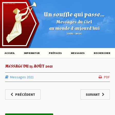
© Éditions HOVINE (2026)
Un souffle qui passe...
Messages du Ciel
au monde d'aujourd'hui
(1981 – 2026)
ACCUEIL
IMPRIMATUR
PRÉFACES
MESSAGES
RECHERCHER
MESSAGE DU 15 AOÛT 2021
Messages 2021
PDF
PRÉCÉDENT
SUIVANT