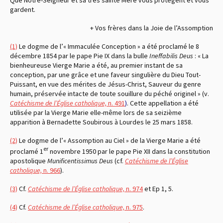
gardent.
+ Vos frères dans la Joie de l’Assomption
(1)
Le dogme de l’« Immaculée Conception » a été proclamé le 8
décembre 1854 par le pape Pie IX dans la bulle
Ineffabilis Deus
: « La
bienheureuse Vierge Marie a été, au premier instant de sa
conception, par une grâce et une faveur singulière du Dieu Tout-
Puissant, en vue des mérites de Jésus-Christ, Sauveur du genre
humain, préservée intacte de toute souillure du péché originel » (v.
Catéchisme de l’Église catholique,
n. 491
)
. Cette appellation a été
utilisée par la Vierge Marie elle-même lors de sa seizième
apparition à Bernadette Soubirous à Lourdes le 25 mars 1858.
(2)
Le dogme de l’« Assomption au Ciel » de la Vierge Marie a été
er
proclamé 1
novembre 1950 par le pape Pie XII dans la constitution
apostolique
Munificentissimus Deus
(cf.
Catéchisme de l’Église
catholique,
n. 966
).
(3)
Cf.
Catéchisme de l’Église catholique,
n. 974
et Ep 1, 5.
(4)
Cf.
Catéchisme de l’Église catholique,
n. 975
.