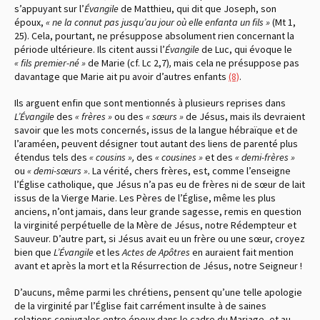
s’appuyant sur l’
Évangile
de Matthieu, qui dit que Joseph, son
époux,
« ne la connut pas jusqu’au jour où elle enfanta un fils »
(Mt 1,
25)
. Cela, pourtant, ne présuppose absolument rien concernant la
période ultérieure. Ils citent aussi l’
Évangile
de Luc, qui évoque le
« fils premier-né »
de Marie
(cf. Lc 2,7)
,
mais cela ne présuppose pas
davantage que Marie ait pu avoir d’autres enfants
(8)
.
Ils arguent enfin que sont mentionnés à plusieurs reprises dans
L’É
vangile
des
« frères »
ou des
« sœurs »
de Jésus, mais ils devraient
savoir que les mots concernés, issus de la langue hébraïque et de
l’araméen, peuvent désigner tout autant des liens de parenté plus
étendus tels des
« cousins »,
des
« cousines »
et des
« demi-frères »
ou
« demi-sœurs »
. La vérité, chers frères, est, comme l’enseigne
l’Église catholique, que Jésus n’a pas eu de frères ni de sœur de lait
issus de la Vierge Marie. Les Pères de l’Église, même les plus
anciens, n’ont jamais, dans leur grande sagesse, remis en question
la virginité perpétuelle de la Mère de Jésus, notre Rédempteur et
Sauveur. D’autre part, si Jésus avait eu un frère ou une sœur, croyez
bien que
L’É
vangile
et les
Actes de Apôtres
en auraient fait mention
avant et après la mort et la Résurrection de Jésus, notre Seigneur !
D’aucuns, même parmi les chrétiens, pensent qu’une telle apologie
de la virginité par l’Église fait carrément insulte à de saines
relations conjugales entre époux dans le cadre du Mariage, et au