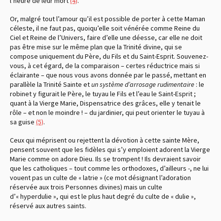
l’heure de leur mort
(4)
.
Or, malgré tout l’amour qu’il est possible de porter à cette Maman
céleste, il ne faut pas, quoiqu’elle soit vénérée comme Reine du
Ciel et Reine de l’Univers, faire d’elle une déesse, car elle ne doit
pas être mise sur le même plan que la Trinité divine, qui se
compose uniquement du Père, du Fils et du Saint-Esprit. Souvenez-
vous, à cet égard, de la comparaison – certes réductrice mais si
éclairante – que nous vous avons donnée par le passé, mettant en
parallèle la Trinité Sainte et
un système d’arrosage rudimentaire
: le
robinet y figurait le Père, le tuyau le Fils et l’eau le Saint-Esprit ;
quant à la Vierge Marie, Dispensatrice des grâces, elle y tenait le
rôle – et non le moindre ! – du jardinier, qui peut orienter le tuyau à
sa guise
(5)
.
Ceux qui méprisent ou rejettent la dévotion à cette sainte Mère,
pensent souvent que les fidèles qui s’y emploient adorent la Vierge
Marie comme on adore Dieu. Ils se trompent ! Ils devraient savoir
que les catholiques – tout comme les orthodoxes, d’ailleurs -, ne lui
vouent pas un culte de « latrie » (ce mot désignant l’adoration
réservée aux trois Personnes divines) mais un culte
d’« hyperdulie », qui est le plus haut degré du culte de « dulie »,
réservé aux autres saints.