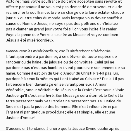
Victoire ; mais votre souffrance doit être acceptée sans révolte et
offerte par amour. Il ne vous est pas demandé de provoquer ou de
rechercher la souffrance : la vie se charge de la faire éclater chaque
jour aux quatre coins du monde. Mais lorsque vous devez souffrir à
cause du Nom de Jésus, ne soyez pas des poltrons et n’hésitez
pas à clamer au grand jour votre foi si l’on vous incite à la renier.
Voyez la peine que Pierre a causée au Messie et voyez combien
Jésus a été miséricordieux.
Bienheureux les miséricordieux, car ils obtiendront Miséricorde !
Il faut apprendre à pardonner, à se délivrer de toute espèce de
rancœur ou de haine, de jalousie ou de convoitise. Celui qui ne
pardonne pas n’est pas humble : il veut poursuivre son ennemi de sa
haine. Comme il est loin du Ciel d’Amour du Christ ! N’a-t-Il pas, Lui,
pardonné à ceux-là mêmes qui L’ont traîné au Calvaire ? Et n’a-t-Il pas
fait encore bien davantage en se livrant pour eux ? Amour
Vénérable, Amour Véritable de Jésus sur la Croix ! C’est pour la Vraie
Justice qu’Il s’est ainsi livré. Son Message sera éternel : le Ciel et la
terre passeront mais Ses Paroles ne passeront pas. La Justice de
Dieu n’est pas la justice des hommes. Elle n’est influencée ni par
l’argent ni par quelque procédure ; elle est simple, elle est une
Justice d’Amour !
D’aucuns ont tendance à croire que la Justice Divine oublie après