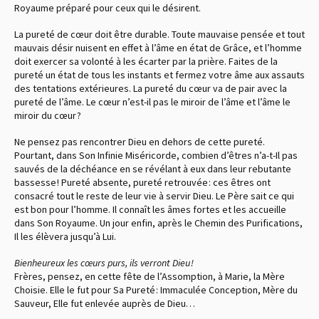
Royaume préparé pour ceux qui le désirent.
La pureté de cœur doit être durable. Toute mauvaise pensée et tout
mauvais désir nuisent en effet à l’âme en état de Grâce, et l’homme
doit exercer sa volonté à les écarter par la prière. Faites de la
pureté un état de tous les instants et fermez votre âme aux assauts
des tentations extérieures. La pureté du cœur va de pair avec la
pureté de l’âme. Le cœur n’est-il pas le miroir de l’âme et l’âme le
miroir du cœur ?
Ne pensez pas rencontrer Dieu en dehors de cette pureté.
Pourtant, dans Son Infinie Miséricorde, combien d’êtres n’a-t-Il pas
sauvés de la déchéance en se révélant à eux dans leur rebutante
bassesse ! Pureté absente, pureté retrouvée : ces êtres ont
consacré tout le reste de leur vie à servir Dieu. Le Père sait ce qui
est bon pour l’homme. Il connaît les âmes fortes et les accueille
dans Son Royaume. Un jour enfin, après le Chemin des Purifications,
Il les élèvera jusqu’à Lui.
Bienheureux les cœurs purs, ils verront Dieu !
Frères, pensez, en cette fête de l’Assomption, à Marie, la Mère
Choisie. Elle le fut pour Sa Pureté : Immaculée Conception, Mère du
Sauveur, Elle fut enlevée auprès de Dieu…