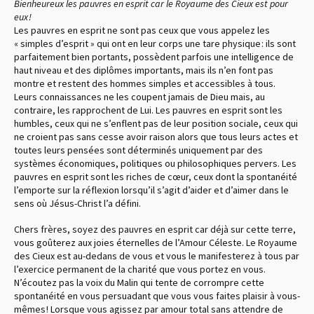
Bienheureux les pauvres en esprit car le Royaume des Cieux est pour
eux !
Les pauvres en esprit ne sont pas ceux que vous appelez les
« simples d’esprit » qui ont en leur corps une tare physique : ils sont
parfaitement bien portants, possèdent parfois une intelligence de
haut niveau et des diplômes importants, mais ils n’en font pas
montre et restent des hommes simples et accessibles à tous.
Leurs connaissances ne les coupent jamais de Dieu mais, au
contraire, les rapprochent de Lui. Les pauvres en esprit sont les
humbles, ceux qui ne s’enflent pas de leur position sociale, ceux qui
ne croient pas sans cesse avoir raison alors que tous leurs actes et
toutes leurs pensées sont déterminés uniquement par des
systèmes économiques, politiques ou philosophiques pervers. Les
pauvres en esprit sont les riches de cœur, ceux dont la spontanéité
l’emporte sur la réflexion lorsqu’il s’agit d’aider et d’aimer dans le
sens où Jésus-Christ l’a défini.
Chers frères, soyez des pauvres en esprit car déjà sur cette terre,
vous goûterez aux joies éternelles de l’Amour Céleste. Le Royaume
des Cieux est au-dedans de vous et vous le manifesterez à tous par
l’exercice permanent de la charité que vous portez en vous.
N’écoutez pas la voix du Malin qui tente de corrompre cette
spontanéité en vous persuadant que vous vous faites plaisir à vous-
mêmes ! Lorsque vous agissez par amour total sans attendre de