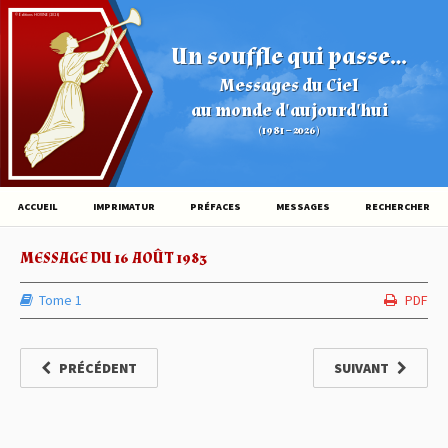
© Éditions HOVINE (2026)
Un souffle qui passe...
Messages du Ciel
au monde d'aujourd'hui
(1981 – 2026)
ACCUEIL
IMPRIMATUR
PRÉFACES
MESSAGES
RECHERCHER
MESSAGE DU 16 AOÛT 1983
Tome 1
PDF
PRÉCÉDENT
SUIVANT