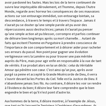
avoir pardonné les fautes. Mais les lois de la terre continuent de
suivre leur impitoyable déroulement, et l’homme, depuis l’Autre
Monde, regarde avec horreur les conséquences de ses mauvaises
actions sur son entourage immédiat, son entourage lointain, sa
descendance, à travers le temps et à travers l’espace. Jamais il
n’aurait pu se douter qu’une simple parole ait pu avoir des
répercussions aussi destructrices ; jamais il n’aurait pu penser
qu’une simple action ait pu blesser, corrompre et parfois continuer
de détruire bien longtemps après sa mort charnelle… Autant de
faits qui incitent l’homme en Purgatoire à prendre conscience de
l’importance de son comportement et à désirer aider pour racheter
ses erreurs du passé. Non point pour gagner une évolution
vertigineuse vers la Lumière ou pour trouver une paix méritée
auprès du Père, mais pour agir enfin en responsable à la vue de tant
de vérités. Il se produit alors en lui un déclic : celui du Véritable
Amour qui pénètre son cœur. C’est ainsi qu’un jour, après avoir
purgé sa peine et accepté la Grande Miséricorde de Dieu, il verra
s’ouvrir devant lui les Portes du Ciel. Telle est la Justice de Dieu. Il
n’abandonne jamais Ses fils. Au contraire, Il désire les voir se rendre
à l’évidence du bien ; Il désire leur faire comprendre que le bien
engendre le bien et qu’il n’est point d’autre loi.
Aux hommes de la terre, Il désire montrer, à l’exemple de Jésus,
que tant qu’ils laissent le Tentateur à l’extérieur d’eux-mêmes, ils