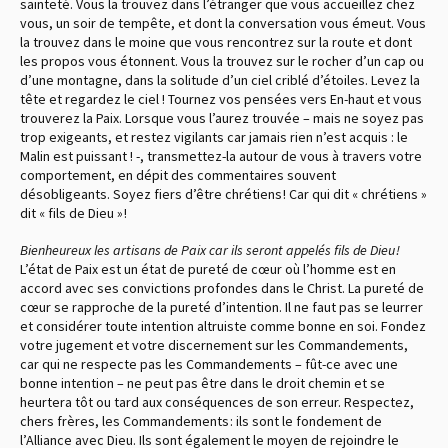
sainteté. Vous la trouvez dans l’étranger que vous accueillez chez
vous, un soir de tempête, et dont la conversation vous émeut. Vous
la trouvez dans le moine que vous rencontrez sur la route et dont
les propos vous étonnent. Vous la trouvez sur le rocher d’un cap ou
d’une montagne, dans la solitude d’un ciel criblé d’étoiles. Levez la
tête et regardez le ciel ! Tournez vos pensées vers En-haut et vous
trouverez la Paix. Lorsque vous l’aurez trouvée – mais ne soyez pas
trop exigeants, et restez vigilants car jamais rien n’est acquis : le
Malin est puissant ! -, transmettez-la autour de vous à travers votre
comportement, en dépit des commentaires souvent
désobligeants. Soyez fiers d’être chrétiens ! Car qui dit « chrétiens »
dit « fils de Dieu » !
Bienheureux les artisans de Paix car ils seront appelés fils de Dieu !
L’état de Paix est un état de pureté de cœur où l’homme est en
accord avec ses convictions profondes dans le Christ. La pureté de
cœur se rapproche de la pureté d’intention. Il ne faut pas se leurrer
et considérer toute intention altruiste comme bonne en soi. Fondez
votre jugement et votre discernement sur les Commandements,
car qui ne respecte pas les Commandements – fût-ce avec une
bonne intention – ne peut pas être dans le droit chemin et se
heurtera tôt ou tard aux conséquences de son erreur. Respectez,
chers frères, les Commandements : ils sont le fondement de
l’Alliance avec Dieu. Ils sont également le moyen de rejoindre le