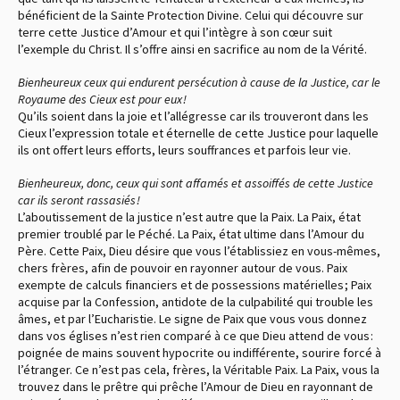
bénéficient de la Sainte Protection Divine. Celui qui découvre sur
terre cette Justice d’Amour et qui l’intègre à son cœur suit
l’exemple du Christ. Il s’offre ainsi en sacrifice au nom de la Vérité.
Bienheureux ceux qui endurent persécution à cause de la Justice, car le
Royaume des Cieux est pour eux !
Qu’ils soient dans la joie et l’allégresse car ils trouveront dans les
Cieux l’expression totale et éternelle de cette Justice pour laquelle
ils ont offert leurs efforts, leurs souffrances et parfois leur vie.
Bienheureux, donc, ceux qui sont affamés et assoiffés de cette Justice
car ils seront rassasiés !
L’aboutissement de la justice n’est autre que la Paix. La Paix, état
premier troublé par le Péché. La Paix, état ultime dans l’Amour du
Père. Cette Paix, Dieu désire que vous l’établissiez en vous-mêmes,
chers frères, afin de pouvoir en rayonner autour de vous. Paix
exempte de calculs financiers et de possessions matérielles ; Paix
acquise par la Confession, antidote de la culpabilité qui trouble les
âmes, et par l’Eucharistie. Le signe de Paix que vous vous donnez
dans vos églises n’est rien comparé à ce que Dieu attend de vous :
poignée de mains souvent hypocrite ou indifférente, sourire forcé à
l’étranger. Ce n’est pas cela, frères, la Véritable Paix. La Paix, vous la
trouvez dans le prêtre qui prêche l’Amour de Dieu en rayonnant de