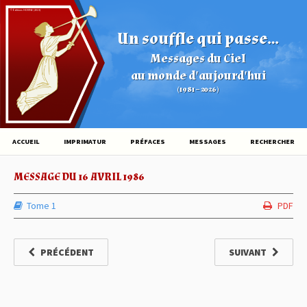
© Éditions HOVINE (2026)
Un souffle qui passe...
Messages du Ciel
au monde d'aujourd'hui
(1981 – 2026)
ACCUEIL
IMPRIMATUR
PRÉFACES
MESSAGES
RECHERCHER
MESSAGE DU 16 AVRIL 1986
Tome 1
PDF
PRÉCÉDENT
SUIVANT