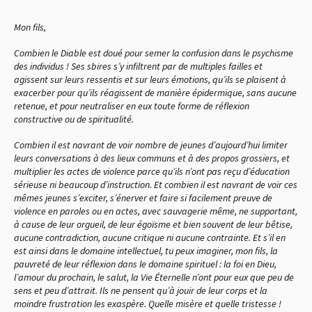
Mon fils,
Combien le Diable est doué pour semer la confusion dans le psychisme
des individus ! Ses sbires s’y infiltrent par de multiples failles et
agissent sur leurs ressentis et sur leurs émotions, qu’ils se plaisent à
exacerber pour qu’ils réagissent de manière épidermique, sans aucune
retenue, et pour neutraliser en eux toute forme de réflexion
constructive ou de spiritualité.
Combien il est navrant de voir nombre de jeunes d’aujourd’hui limiter
leurs conversations à des lieux communs et à des propos grossiers, et
multiplier les actes de violence parce qu’ils n’ont pas reçu d’éducation
sérieuse ni beaucoup d’instruction. Et combien il est navrant de voir ces
mêmes jeunes s’exciter, s’énerver et faire si facilement preuve de
violence en paroles ou en actes, avec sauvagerie même, ne supportant,
à cause de leur orgueil, de leur égoïsme et bien souvent de leur bêtise,
aucune contradiction, aucune critique ni aucune contrainte. Et s’il en
est ainsi dans le domaine intellectuel, tu peux imaginer, mon fils, la
pauvreté de leur réflexion dans le domaine spirituel : la foi en Dieu,
l’amour du prochain, le salut, la Vie Éternelle n’ont pour eux que peu de
sens et peu d’attrait. Ils ne pensent qu’à jouir de leur corps et la
moindre frustration les exaspère. Quelle misère et quelle tristesse !