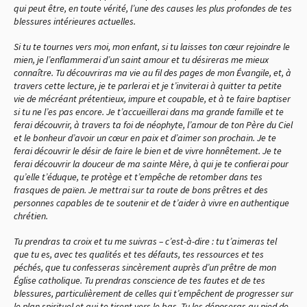
qui peut être, en toute vérité, l’une des causes les plus profondes de tes
blessures intérieures actuelles.
Si tu te tournes vers moi, mon enfant, si tu laisses ton cœur rejoindre le
mien, je l’enflammerai d’un saint amour et tu désireras me mieux
connaître. Tu découvriras ma vie au fil des pages de mon Évangile, et, à
travers cette lecture, je te parlerai et je t’inviterai à quitter ta petite
vie de mécréant prétentieux, impure et coupable, et à te faire baptiser
si tu ne l’es pas encore. Je t’accueillerai dans ma grande famille et te
ferai découvrir, à travers ta foi de néophyte, l’amour de ton Père du Ciel
et le bonheur d’avoir un cœur en paix et d’aimer son prochain. Je te
ferai découvrir le désir de faire le bien et de vivre honnêtement. Je te
ferai découvrir la douceur de ma sainte Mère, à qui je te confierai pour
qu’elle t’éduque, te protège et t’empêche de retomber dans tes
frasques de païen. Je mettrai sur ta route de bons prêtres et des
personnes capables de te soutenir et de t’aider à vivre en authentique
chrétien.
Tu prendras ta croix et tu me suivras – c’est-à-dire : tu t’aimeras tel
que tu es, avec tes qualités et tes défauts, tes ressources et tes
péchés, que tu confesseras sincèrement auprès d’un prêtre de mon
Église catholique. Tu prendras conscience de tes fautes et de tes
blessures, particulièrement de celles qui t’empêchent de progresser sur
le plan spirituel et qui te tirent vers le bas. Tu les déposeras au pied de