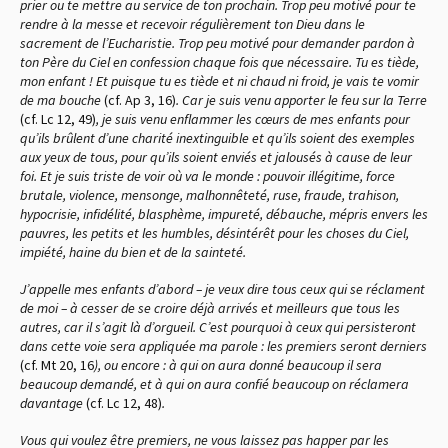
prier ou te mettre au service de ton prochain. Trop peu motivé pour te
rendre à la messe et recevoir régulièrement ton Dieu dans le
sacrement de l’Eucharistie. Trop peu motivé pour demander pardon à
ton Père du Ciel en confession chaque fois que nécessaire. Tu es tiède,
mon enfant ! Et puisque tu es tiède et ni chaud ni froid, je vais te vomir
de ma bouche
(cf. Ap 3, 16)
. Car je suis venu apporter le feu sur la Terre
(cf. Lc 12, 49)
, je suis venu enflammer les cœurs de mes enfants pour
qu’ils brûlent d’une charité inextinguible et qu’ils soient des exemples
aux yeux de tous, pour qu’ils soient enviés et jalousés à cause de leur
foi. Et je suis triste de voir où va le monde : pouvoir illégitime, force
brutale, violence, mensonge, malhonnêteté, ruse, fraude, trahison,
hypocrisie, infidélité, blasphème, impureté, débauche, mépris envers les
pauvres, les petits et les humbles, désintérêt pour les choses du Ciel,
impiété, haine du bien et de la sainteté.
J’appelle mes enfants d’abord – je veux dire tous ceux qui se réclament
de moi – à cesser de se croire déjà arrivés et meilleurs que tous les
autres, car il s’agit là d’orgueil. C’est pourquoi à ceux qui persisteront
dans cette voie sera appliquée ma parole : les premiers seront derniers
(cf. Mt 20, 16
)
, ou encore : à qui on aura donné beaucoup il sera
beaucoup demandé, et à qui on aura confié beaucoup on réclamera
davantage
(cf. Lc 12, 48)
.
Vous qui voulez être premiers, ne vous laissez pas happer par les