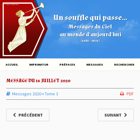
© Éditions HOVINE (2026)
Un souffle qui passe...
Messages du Ciel
au monde d'aujourd'hui
(1981 – 2026)
ACCUEIL
IMPRIMATUR
PRÉFACES
MESSAGES
RECHERCHER
MESSAGE DU 16 JUILLET 2020
Messages 2020
▪︎
Tome 3
PDF
PRÉCÉDENT
SUIVANT