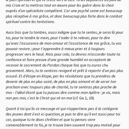
ma Croix et tu mettras tout en œuvre pour les guérir dans la chair
auprès d’un spécialiste compétent. Car une psyché saine est beaucoup
plus réceptive à ma grâce, et donc beaucoup plus forte dans le combat
spirituel contre les tentations.
Aussi bas que tu tombes, aussi indigne que tu te sentes, je serai là pour
toi, pour te tendre la main, pour t’aider à te relever, pour te dire
qu’avec l’assurance de mon amour et l’assistance de ma grâce, tu vas
pouvoir revivre ; pour t’apprendre à mieux prier et à toujours
progresser vers le haut. Mais pour cela, tu devras m’accorder toute ta
confiance et faire preuve d’une grande humilité en acceptant de
recevoir le sacrement du Pardon chaque fois que tu auras chu
gravement. Alors, tu te sentiras revigoré et prêt à repartir d’un pas plus
assuré. Et d’étape en étape, par les résolutions que tu prendras de
devenir de plus en plus saint, de plus en plus aimant et de servir ton
prochain avec toujours plus de charité, tu te sentiras plus proche de
moi – l’idéal étant que tu puisses dire comme mon Apôtre : je vis, mais
non pas moi, c’est le Christ qui vit en moi
(cf. Ga 2, 20)
.
Quant à toi qui lis ce message et qui n’appartiens pas à la catégorie
des jeunes dont il est ici question, je puis te dire qu’il est aussi pour toi
car, quoique tu te dises chrétien et que tu penses vivre
convenablement ta foi, je te trouve bien souvent trop peu motivé pour