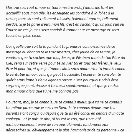
Moi, qui suis tout amour et toute miséricorde, j’aimerais tant les
accueillir sous mon aile, les enseigner, les conduire à la foi et à la
raison, mais ils sont tellement blessés, tellement égarés, tellement
perdus. Si je te parle d’eux, mon fils, c’est en sachant qu’un jour, l’un ou
l’autre de ces jeunes sera conduit à tomber sur ce message et sera
touché en plein cœur.
Oui, quelle que soit la façon dont tu prendras connaissance de ce
message ou dont on te le transmettra, cher jeune de ce temps, je
voudrais que tu saches que moi, Jésus, le Fils bien-aimé de ton Père du
Ciel, venu sur cette Terre pour te sauver toi et tous tes frères, je veux
être là pour toi, et que je t’aime ! Mais sans doute n’as-tu jamais connu
le véritable amour, celui qui peut t’accueillir, t’écouter, te consoler, te
guérir sans jamais rien exiger en retour. C’est pourquoi tu dois être
surpris que je m’adresse à toi aussi spontanément, et que je te dise
mon amour alors que tu ne me connais pas.
Pourtant, moi, je te connais. Je te connais mieux que tu ne te connais
toi-même parce que je suis ton Dieu. Je te connais depuis que tes
parents t’ont conçu, ou depuis que tu as été conçu en dehors d’un acte
conjugal – et je puis te dire, si tel est le cas, que tu as été
malheureusement privé de certains éléments fondamentaux
nécessaires au développement le plus harmonieux de ta personne – ce