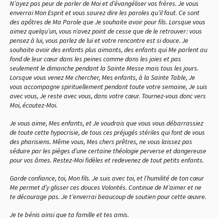
N’ayez pas peur de parler de Moi et d’évangéliser vos frères. Je vous
enverrai Mon Esprit et vous saurez dire les paroles qu’il faut. Ce sont
des apôtres de Ma Parole que Je souhaite avoir pour fils. Lorsque vous
aimez quelqu’un, vous n’avez point de cesse que de le retrouver : vous
pensez à lui, vous parlez de lui et votre rencontre est si douce. Je
souhaite avoir des enfants plus aimants, des enfants qui Me parlent au
fond de leur cœur dans les peines comme dans les joies et pas
seulement le dimanche pendant la Sainte Messe mais tous les jours.
Lorsque vous venez Me chercher, Mes enfants, à la Sainte Table, Je
vous accompagne spirituellement pendant toute votre semaine, Je suis
avec vous, Je reste avec vous, dans votre cœur. Tournez-vous donc vers
Moi, écoutez-Moi.
Je vous aime, Mes enfants, et Je voudrais que vous vous débarrassiez
de toute cette hypocrisie, de tous ces préjugés stériles qui font de vous
des pharisiens. Même vous, Mes chers prêtres, ne vous laissez pas
séduire par les pièges d’une certaine théologie perverse et dangereuse
pour vos âmes. Restez-Moi fidèles et redevenez de tout petits enfants.
Garde confiance, toi, Mon fils. Je suis avec toi, et l’humilité de ton cœur
Me permet d’y glisser ces douces Volontés. Continue de M’aimer et ne
te décourage pas. Je t’enverrai beaucoup de soutien pour cette œuvre.
Je te bénis ainsi que ta famille et tes amis.