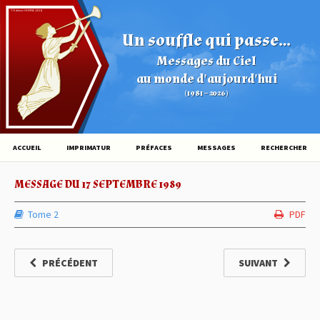
© Éditions HOVINE (2026)
Un souffle qui passe...
Messages du Ciel
au monde d'aujourd'hui
(1981 – 2026)
ACCUEIL
IMPRIMATUR
PRÉFACES
MESSAGES
RECHERCHER
MESSAGE DU 17 SEPTEMBRE 1989
Tome 2
PDF
PRÉCÉDENT
SUIVANT