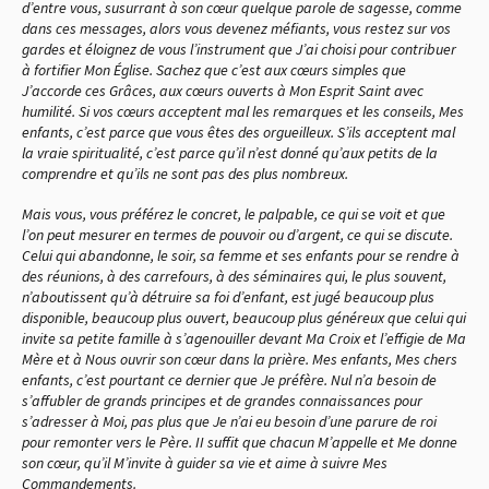
d’entre vous, susurrant à son cœur quelque parole de sagesse, comme
dans ces messages, alors vous devenez méfiants, vous restez sur vos
gardes et éloignez de vous l’instrument que J’ai choisi pour contribuer
à fortifier Mon Église. Sachez que c’est aux cœurs simples que
J’accorde ces Grâces, aux cœurs ouverts à Mon Esprit Saint avec
humilité. Si vos cœurs acceptent mal les remarques et les conseils, Mes
enfants, c’est parce que vous êtes des orgueilleux. S’ils acceptent mal
la vraie spiritualité, c’est parce qu’il n’est donné qu’aux petits de la
comprendre et qu’ils ne sont pas des plus nombreux.
Mais vous, vous préférez le concret, le palpable, ce qui se voit et que
l’on peut mesurer en termes de pouvoir ou d’argent, ce qui se discute.
Celui qui abandonne, le soir, sa femme et ses enfants pour se rendre à
des réunions, à des carrefours, à des séminaires qui, le plus souvent,
n’aboutissent qu’à détruire sa foi d’enfant, est jugé beaucoup plus
disponible, beaucoup plus ouvert, beaucoup plus généreux que celui qui
invite sa petite famille à s’agenouiller devant Ma Croix et l’effigie de Ma
Mère et à Nous ouvrir son cœur dans la prière. Mes enfants, Mes chers
enfants, c’est pourtant ce dernier que Je préfère. Nul n’a besoin de
s’affubler de grands principes et de grandes connaissances pour
s’adresser à Moi, pas plus que Je n’ai eu besoin d’une parure de roi
pour remonter vers le Père. II suffit que chacun M’appelle et Me donne
son cœur, qu’il M’invite à guider sa vie et aime à suivre Mes
Commandements.