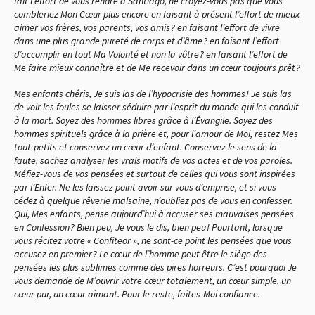
fait l’effort de vous rendre à Santiago, ne croyez-vous pas que vous
combleriez Mon Cœur plus encore en faisant à présent l’effort de mieux
aimer vos frères, vos parents, vos amis ? en faisant l’effort de vivre
dans une plus grande pureté de corps et d’âme ? en faisant l’effort
d’accomplir en tout Ma Volonté et non la vôtre ? en faisant l’effort de
Me faire mieux connaître et de Me recevoir dans un cœur toujours prêt ?
Mes enfants chéris, Je suis las de l’hypocrisie des hommes ! Je suis las
de voir les foules se laisser séduire par l’esprit du monde qui les conduit
à la mort. Soyez des hommes libres grâce à l’Évangile. Soyez des
hommes spirituels grâce à la prière et, pour l’amour de Moi, restez Mes
tout-petits et conservez un cœur d’enfant. Conservez le sens de la
faute, sachez analyser les vrais motifs de vos actes et de vos paroles.
Méfiez-vous de vos pensées et surtout de celles qui vous sont inspirées
par l’Enfer. Ne les laissez point avoir sur vous d’emprise, et si vous
cédez à quelque rêverie malsaine, n’oubliez pas de vous en confesser.
Qui, Mes enfants, pense aujourd’hui à accuser ses mauvaises pensées
en Confession ? Bien peu, Je vous le dis, bien peu ! Pourtant, lorsque
vous récitez votre « Confiteor », ne sont-ce point les pensées que vous
accusez en premier ? Le cœur de l’homme peut être le siège des
pensées les plus sublimes comme des pires horreurs. C’est pourquoi Je
vous demande de M’ouvrir votre cœur totalement, un cœur simple, un
cœur pur, un cœur aimant. Pour le reste, faites-Moi confiance.