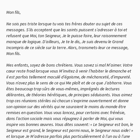
Mon fils,
Ne sois pas triste lorsque tu vois tes frères douter au sujet de ces
messages. S’ils acceptent que les saints puissent s’adresser à toi et
refusent que Moi, ton Seigneur, Je le puisse faire, leur raisonnement
manque de logique. D’ailleurs, Je te le dis, Je suis devenu le Grand
Incompris de ce siècle sur la terre. Alors, transmets-leur ce message,
Mon fils.
Mes enfants, soyez de bons chrétiens. Vous savez si mal M’aimer. Votre
cœur reste froid lorsque vous M’invitez à venir l’habiter le dimanche et
il est parfois tellement maculé d’égoïsme, de méchanceté, d’impureté.
Vous n’avez plus le sens de ce qui Me plaît et de ce que J’abhorre. Vous
êtes beaucoup trop sûrs de vous-mêmes, imprégnés de lectures
délirantes, de théories hérétiques, de principes séduisants. Vous aimez
trop ces réunions stériles où chacun s’exprime ouvertement et donne
son opinion sur des vérités qui ne sauraient le moins du monde être
remises en question. Vous vous lancez, pour certains avec frénésie,
dans l’action sociale mais vous répugnez à parler de Moi, qui vous
inspire vos bonnes œuvres. Vous dites souvent : « Le Seigneur est bon, le
Seigneur est grand, le Seigneur est parmi nous, le Seigneur nous aide ! »
et lorsque Je M’adresse parfois plus particulièrement à l’un ou à l’une