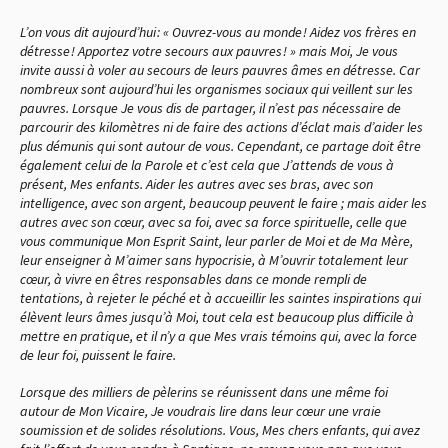
L’on vous dit aujourd’hui : « Ouvrez-vous au monde ! Aidez vos frères en
détresse ! Apportez votre secours aux pauvres ! » mais Moi, Je vous
invite aussi à voler au secours de leurs pauvres âmes en détresse. Car
nombreux sont aujourd’hui les organismes sociaux qui veillent sur les
pauvres. Lorsque Je vous dis de partager, il n’est pas nécessaire de
parcourir des kilomètres ni de faire des actions d’éclat mais d’aider les
plus démunis qui sont autour de vous. Cependant, ce partage doit être
également celui de la Parole et c’est cela que J’attends de vous à
présent, Mes enfants. Aider les autres avec ses bras, avec son
intelligence, avec son argent, beaucoup peuvent le faire ; mais aider les
autres avec son cœur, avec sa foi, avec sa force spirituelle, celle que
vous communique Mon Esprit Saint, leur parler de Moi et de Ma Mère,
leur enseigner à M’aimer sans hypocrisie, à M’ouvrir totalement leur
cœur, à vivre en êtres responsables dans ce monde rempli de
tentations, à rejeter le péché et à accueillir les saintes inspirations qui
élèvent leurs âmes jusqu’à Moi, tout cela est beaucoup plus difficile à
mettre en pratique, et il n’y a que Mes vrais témoins qui, avec la force
de leur foi, puissent le faire.
Lorsque des milliers de pèlerins se réunissent dans une même foi
autour de Mon Vicaire, Je voudrais lire dans leur cœur une vraie
soumission et de solides résolutions. Vous, Mes chers enfants, qui avez