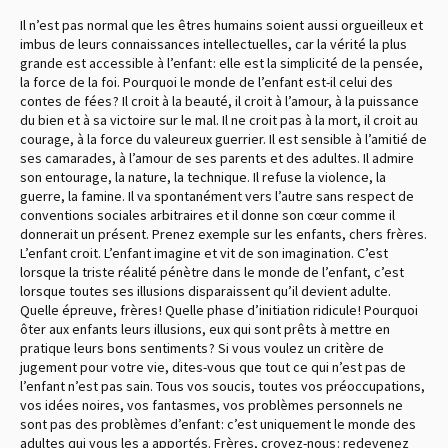
Il n’est pas normal que les êtres humains soient aussi orgueilleux et
imbus de leurs connaissances intellectuelles, car la vérité la plus
grande est accessible à l’enfant : elle est la simplicité de la pensée,
la force de la foi. Pourquoi le monde de l’enfant est-il celui des
contes de fées ? Il croit à la beauté, il croit à l’amour, à la puissance
du bien et à sa victoire sur le mal. Il ne croit pas à la mort, il croit au
courage, à la force du valeureux guerrier. Il est sensible à l’amitié de
ses camarades, à l’amour de ses parents et des adultes. Il admire
son entourage, la nature, la technique. Il refuse la violence, la
guerre, la famine. Il va spontanément vers l’autre sans respect de
conventions sociales arbitraires et il donne son cœur comme il
donnerait un présent. Prenez exemple sur les enfants, chers frères.
L’enfant croit. L’enfant imagine et vit de son imagination. C’est
lorsque la triste réalité pénètre dans le monde de l’enfant, c’est
lorsque toutes ses illusions disparaissent qu’il devient adulte.
Quelle épreuve, frères ! Quelle phase d’initiation ridicule ! Pourquoi
ôter aux enfants leurs illusions, eux qui sont prêts à mettre en
pratique leurs bons sentiments ? Si vous voulez un critère de
jugement pour votre vie, dites-vous que tout ce qui n’est pas de
l’enfant n’est pas sain. Tous vos soucis, toutes vos préoccupations,
vos idées noires, vos fantasmes, vos problèmes personnels ne
sont pas des problèmes d’enfant : c’est uniquement le monde des
adultes qui vous les a apportés. Frères, croyez-nous : redevenez