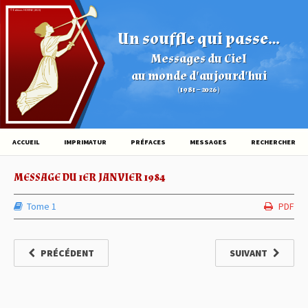
© Éditions HOVINE (2026)
Un souffle qui passe...
Messages du Ciel
au monde d'aujourd'hui
(1981 – 2026)
ACCUEIL
IMPRIMATUR
PRÉFACES
MESSAGES
RECHERCHER
MESSAGE DU 1ER JANVIER 1984
Tome 1
PDF
PRÉCÉDENT
SUIVANT