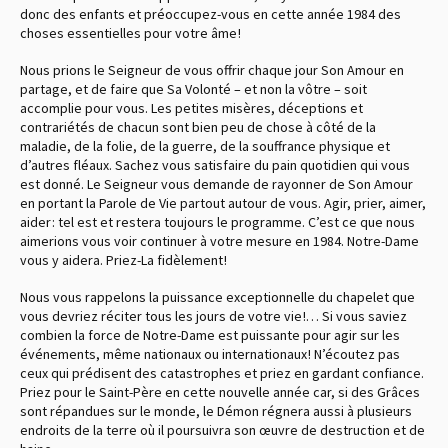
donc des enfants et préoccupez-vous en cette année 1984 des
choses essentielles pour votre âme !
Nous prions le Seigneur de vous offrir chaque jour Son Amour en
partage, et de faire que Sa Volonté – et non la vôtre – soit
accomplie pour vous. Les petites misères, déceptions et
contrariétés de chacun sont bien peu de chose à côté de la
maladie, de la folie, de la guerre, de la souffrance physique et
d’autres fléaux. Sachez vous satisfaire du pain quotidien qui vous
est donné. Le Seigneur vous demande de rayonner de Son Amour
en portant la Parole de Vie partout autour de vous. Agir, prier, aimer,
aider : tel est et restera toujours le programme. C’est ce que nous
aimerions vous voir continuer à votre mesure en 1984. Notre-Dame
vous y aidera. Priez-La fidèlement !
Nous vous rappelons la puissance exceptionnelle du chapelet que
vous devriez réciter tous les jours de votre vie !… Si vous saviez
combien la force de Notre-Dame est puissante pour agir sur les
événements, même nationaux ou internationaux ! N’écoutez pas
ceux qui prédisent des catastrophes et priez en gardant confiance.
Priez pour le Saint-Père en cette nouvelle année car, si des Grâces
sont répandues sur le monde, le Démon régnera aussi à plusieurs
endroits de la terre où il poursuivra son œuvre de destruction et de