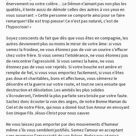
énervement ou votre colère… Le Démon n’aimant pas non plus les
qualités, il tente aussi de démolir celles des autres à vos yeux en
vous susurrant : « Cette personne se comporte ainsi pour se faire
remarquer ! Elle est trop pieuse ! Ce n’est pas naturel, c’est de
l’hypocrisie ! »
Soyez conscients du fait que dès que vous êtes en compagnie, les
autres deviennent plus ou moins le miroir de votre âme : si vous
semez la froideur, ne vous étonnez pas de voir un sourire s’effacer
chez votre frère. Si vous semez l’intolérance, ne vous étonnez pas
de rencontrer l’agressivité. Si vous semez la haine, ne vous
étonnez pas de vous voir rejetés. Si votre bouche est amère et
remplie de fiel, si vous vous emportez facilement, si vous n’êtes
pas doux et charitables, bons et affectueux, vous sèmerez le
désordre et la guerre sur votre route, et tout ne sera ensuite que
destruction et désolation. Les amitiés les plus solides
s’écrouleront, l’intimité la plus parfaite sera brisée par votre faute.
Sachez donc écouter la voix des anges, de notre Bonne Maman du
Ciel et de notre Père, qui nous a donné tout Son Amour en envoyant
Son Unique Fils Jésus-Christ pour nous sauver.
Ne vous laissez pas emporter par des mouvements d’humeur
même s’ils vous semblent justifiés. Semez l’amour en acceptant
sans murmurer l’agressivité de vos frères. Parlez peu et priez