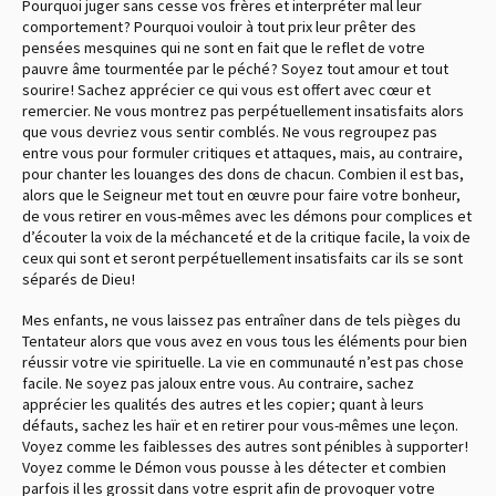
Pourquoi juger sans cesse vos frères et interpréter mal leur
comportement ? Pourquoi vouloir à tout prix leur prêter des
pensées mesquines qui ne sont en fait que le reflet de votre
pauvre âme tourmentée par le péché ? Soyez tout amour et tout
sourire ! Sachez apprécier ce qui vous est offert avec cœur et
remercier. Ne vous montrez pas perpétuellement insatisfaits alors
que vous devriez vous sentir comblés. Ne vous regroupez pas
entre vous pour formuler critiques et attaques, mais, au contraire,
pour chanter les louanges des dons de chacun. Combien il est bas,
alors que le Seigneur met tout en œuvre pour faire votre bonheur,
de vous retirer en vous-mêmes avec les démons pour complices et
d’écouter la voix de la méchanceté et de la critique facile, la voix de
ceux qui sont et seront perpétuellement insatisfaits car ils se sont
séparés de Dieu !
Mes enfants, ne vous laissez pas entraîner dans de tels pièges du
Tentateur alors que vous avez en vous tous les éléments pour bien
réussir votre vie spirituelle. La vie en communauté n’est pas chose
facile. Ne soyez pas jaloux entre vous. Au contraire, sachez
apprécier les qualités des autres et les copier ; quant à leurs
défauts, sachez les haïr et en retirer pour vous-mêmes une leçon.
Voyez comme les faiblesses des autres sont pénibles à supporter !
Voyez comme le Démon vous pousse à les détecter et combien
parfois il les grossit dans votre esprit afin de provoquer votre