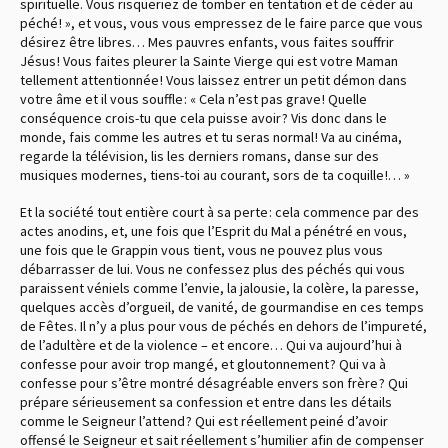
spirituelle. Vous risqueriez de tomber en tentation et de céder au
péché ! », et vous, vous vous empressez de le faire parce que vous
désirez être libres… Mes pauvres enfants, vous faites souffrir
Jésus ! Vous faites pleurer la Sainte Vierge qui est votre Maman
tellement attentionnée ! Vous laissez entrer un petit démon dans
votre âme et il vous souffle : « Cela n’est pas grave ! Quelle
conséquence crois-tu que cela puisse avoir ? Vis donc dans le
monde, fais comme les autres et tu seras normal ! Va au cinéma,
regarde la télévision, lis les derniers romans, danse sur des
musiques modernes, tiens-toi au courant, sors de ta coquille !… »
Et la société tout entière court à sa perte : cela commence par des
actes anodins, et, une fois que l’Esprit du Mal a pénétré en vous,
une fois que le Grappin vous tient, vous ne pouvez plus vous
débarrasser de lui. Vous ne confessez plus des péchés qui vous
paraissent véniels comme l’envie, la jalousie, la colère, la paresse,
quelques accès d’orgueil, de vanité, de gourmandise en ces temps
de Fêtes. Il n’y a plus pour vous de péchés en dehors de l’impureté,
de l’adultère et de la violence – et encore… Qui va aujourd’hui à
confesse pour avoir trop mangé, et gloutonnement ? Qui va à
confesse pour s’être montré désagréable envers son frère ? Qui
prépare sérieusement sa confession et entre dans les détails
comme le Seigneur l’attend ? Qui est réellement peiné d’avoir
offensé le Seigneur et sait réellement s’humilier afin de compenser