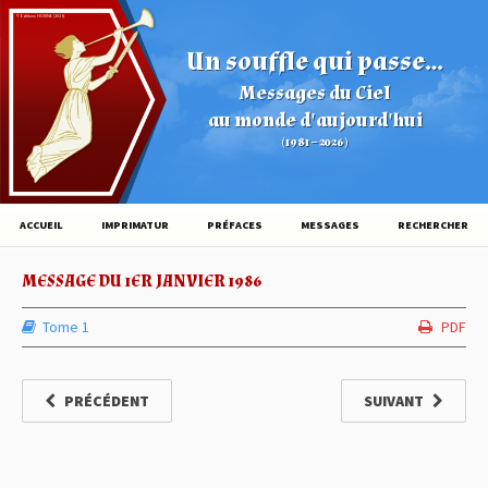
© Éditions HOVINE (2026)
Un souffle qui passe...
Messages du Ciel
au monde d'aujourd'hui
(1981 – 2026)
ACCUEIL
IMPRIMATUR
PRÉFACES
MESSAGES
RECHERCHER
MESSAGE DU 1ER JANVIER 1986
Tome 1
PDF
PRÉCÉDENT
SUIVANT