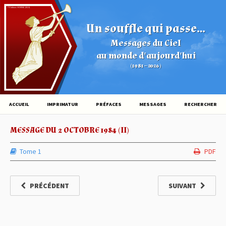
© Éditions HOVINE (2026)
Un souffle qui passe...
Messages du Ciel
au monde d'aujourd'hui
(1981 – 2026)
ACCUEIL
IMPRIMATUR
PRÉFACES
MESSAGES
RECHERCHER
MESSAGE DU 2 OCTOBRE 1984 (II)
Tome 1
PDF
PRÉCÉDENT
SUIVANT