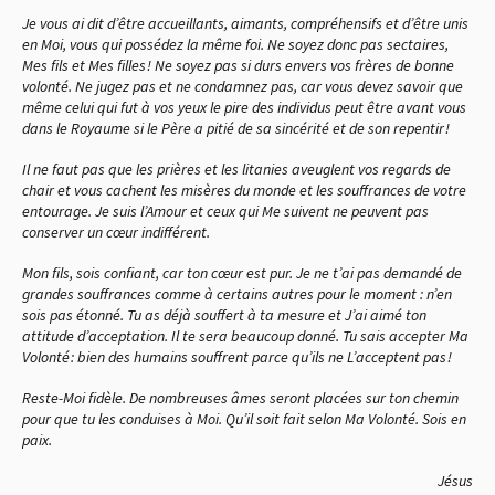
Je vous ai dit d’être accueillants, aimants, compréhensifs et d’être unis
en Moi, vous qui possédez la même foi. Ne soyez donc pas sectaires,
Mes fils et Mes filles ! Ne soyez pas si durs envers vos frères de bonne
volonté. Ne jugez pas et ne condamnez pas, car vous devez savoir que
même celui qui fut à vos yeux le pire des individus peut être avant vous
dans le Royaume si le Père a pitié de sa sincérité et de son repentir !
Il ne faut pas que les prières et les litanies aveuglent vos regards de
chair et vous cachent les misères du monde et les souffrances de votre
entourage. Je suis l’Amour et ceux qui Me suivent ne peuvent pas
conserver un cœur indifférent.
Mon fils, sois confiant, car ton cœur est pur. Je ne t’ai pas demandé de
grandes souffrances comme à certains autres pour le moment : n’en
sois pas étonné. Tu as déjà souffert à ta mesure et J’ai aimé ton
attitude d’acceptation. Il te sera beaucoup donné. Tu sais accepter Ma
Volonté : bien des humains souffrent parce qu’ils ne L’acceptent pas !
Reste-Moi fidèle. De nombreuses âmes seront placées sur ton chemin
pour que tu les conduises à Moi. Qu’il soit fait selon Ma Volonté. Sois en
paix.
Jésus