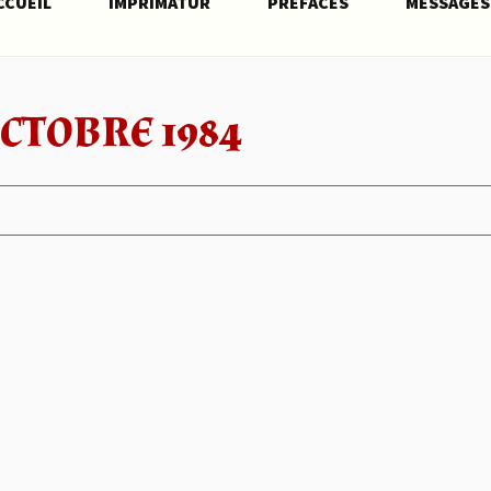
CCUEIL
IMPRIMATUR
PRÉFACES
MESSAGES
OCTOBRE 1984
(Au messa