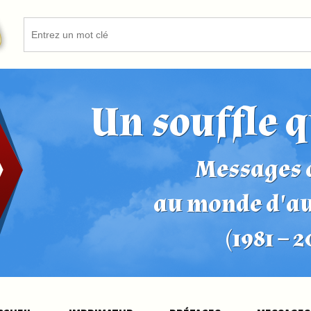
Un souffle q
Messages d
au monde d'a
(1981 – 