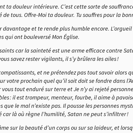
nt ta douleur intérieure. C’est cette sorte de souffran
 de tous. Offre-Moi ta douleur. Tu souffres pour la bo
davantage et te rende plus humble encore. L’orgueil sp
s qui ont bouleversé Mon Église.
aints car la sainteté est une arme efficace contre Sat
vous savez rester vigilants, il s’y brûlera les ailes !
compatissants, et ne prétendez pas tout savoir alors qu
ur votre prochain quel qu’il soit doit se fondre dans l
ur vous tout enduré sur terre et Je n’y ai rejeté person
es : il est trompeur, menteur, fourbe, il aime à pavoise
que le mal n’existe pas. Il pousse les personnes mystiq
r là où règne l’humilité, Satan ne peut s’infiltrer !
me sur la beauté d’un corps ou sur sa laideur, et lors