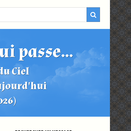
ui passe...
u Ciel
ujourd'hui
2026)