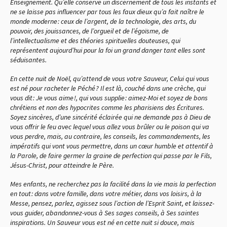
Enseignement. Qu’elle conserve un discernement de tous les instants et
ne se laisse pas influencer par tous les faux dieux qu’a fait naître le
monde moderne : ceux de l’argent, de la technologie, des arts, du
pouvoir, des jouissances, de l’orgueil et de l’égoïsme, de
l’intellectualisme et des théories spirituelles douteuses, qui
représentent aujourd’hui pour la foi un grand danger tant elles sont
séduisantes.
En cette nuit de Noël, qu’attend de vous votre Sauveur, Celui qui vous
est né pour racheter le Péché ? Il est là, couché dans une crèche, qui
vous dit : Je vous aime !, qui vous supplie : aimez-Moi et soyez de bons
chrétiens et non des hypocrites comme les pharisiens des Écritures.
Soyez sincères, d’une sincérité éclairée qui ne demande pas à Dieu de
vous offrir le feu avec lequel vous allez vous brûler ou le poison qui va
vous perdre, mais, au contraire, les conseils, les commandements, les
impératifs qui vont vous permettre, dans un cœur humble et attentif à
la Parole, de faire germer la graine de perfection qui passe par le Fils,
Jésus-Christ, pour atteindre le Père.
Mes enfants, ne recherchez pas la facilité dans la vie mais la perfection
en tout : dans votre famille, dans votre métier, dans vos loisirs, à la
Messe, pensez, parlez, agissez sous l’action de l’Esprit Saint, et laissez-
vous guider, abandonnez-vous à Ses sages conseils, à Ses saintes
inspirations. Un Sauveur vous est né en cette nuit si douce, mais