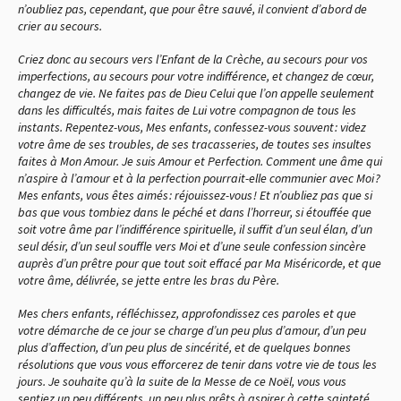
n’oubliez pas, cependant, que pour être sauvé, il convient d’abord de
crier au secours.
Criez donc au secours vers l’Enfant de la Crèche, au secours pour vos
imperfections, au secours pour votre indifférence, et changez de cœur,
changez de vie. Ne faites pas de Dieu Celui que l’on appelle seulement
dans les difficultés, mais faites de Lui votre compagnon de tous les
instants. Repentez-vous, Mes enfants, confessez-vous souvent : videz
votre âme de ses troubles, de ses tracasseries, de toutes ses insultes
faites à Mon Amour. Je suis Amour et Perfection. Comment une âme qui
n’aspire à l’amour et à la perfection pourrait-elle communier avec Moi ?
Mes enfants, vous êtes aimés : réjouissez-vous ! Et n’oubliez pas que si
bas que vous tombiez dans le péché et dans l’horreur, si étouffée que
soit votre âme par l’indifférence spirituelle, il suffit d’un seul élan, d’un
seul désir, d’un seul souffle vers Moi et d’une seule confession sincère
auprès d’un prêtre pour que tout soit effacé par Ma Miséricorde, et que
votre âme, délivrée, se jette entre les bras du Père.
Mes chers enfants, réfléchissez, approfondissez ces paroles et que
votre démarche de ce jour se charge d’un peu plus d’amour, d’un peu
plus d’affection, d’un peu plus de sincérité, et de quelques bonnes
résolutions que vous vous efforcerez de tenir dans votre vie de tous les
jours. Je souhaite qu’à la suite de la Messe de ce Noël, vous vous
sentiez un peu différents, un peu plus prêts à aspirer à cette sainteté