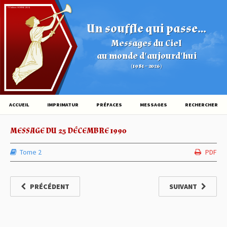
© Éditions HOVINE (2026)
Un souffle qui passe...
Messages du Ciel
au monde d'aujourd'hui
(1981 – 2026)
ACCUEIL
IMPRIMATUR
PRÉFACES
MESSAGES
RECHERCHER
MESSAGE DU 25 DÉCEMBRE 1990
Tome 2
PDF
PRÉCÉDENT
SUIVANT