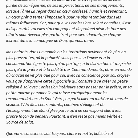
purifié de son égoïsme, de ses imperfections, de ses manquements ;
lorsque l’âme La reçoit dans un cœur confessé, humble et repentant,
un cœur prêt à tenter l’impossible pour ne plus retomber dans les
mêmes faiblesses. Car, pour que vos confessions soient honnêtes, il est
indispensable qu’elles s’accompagnent du profond désir de faire des
efforts pour devenir plus parfaits et pour vivre davantage chaque
instant dans la compagnie de Dieu, qui vous aime.
Mes enfants, dans un monde où les tentations deviennent de plus en
plus pressantes, où la publicité vous pousse à l’envie et à la
consommation égoïste plus qu’au partage, à la distraction et au péché
plus qu’à la prière et à la fidélité aux Commandements ; dans un monde
où chacun ne vit plus que pour soi, avec sa conscience pour soi, croyez-
vous que J’approuve cette hypocrisie qui consiste à se créer sa petite
religion à soi avec Confession intérieure sans passer par le prêtre, et sa
petite morale personnelle qui refuse catégoriquement les
recommandations du Saint-Père, en particulier en matière de morale
sexuelle ? Ah ! Mes chers enfants, combien s’éloignent de
l’Enseignement de Mon Église parce qu’il ne correspond plus à leur
propre façon de penser ! Pourtant, il n’en reste pas moins Vérité et
Source de salut.
Que votre conscience soit toujours claire et nette, fidèle à cet