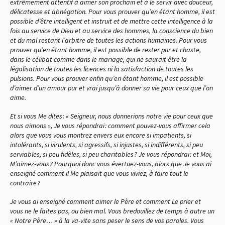
extrêmement attentif à aimer son prochain et à le servir avec douceur,
délicatesse et abnégation. Pour vous prouver qu’en étant homme, il est
possible d’être intelligent et instruit et de mettre cette intelligence à la
fois au service de Dieu et au service des hommes, la conscience du bien
et du mal restant l’arbitre de toutes les actions humaines. Pour vous
prouver qu’en étant homme, il est possible de rester pur et chaste,
dans le célibat comme dans le mariage, qui ne saurait être la
légalisation de toutes les licences ni la satisfaction de toutes les
pulsions. Pour vous prouver enfin qu’en étant homme, il est possible
d’aimer d’un amour pur et vrai jusqu’à donner sa vie pour ceux que l’on
aime.
Et si vous Me dites : « Seigneur, nous donnerions notre vie pour ceux que
nous aimons », Je vous répondrai : comment pouvez-vous affirmer cela
alors que vous vous montrez envers eux encore si impatients, si
intolérants, si virulents, si agressifs, si injustes, si indifférents, si peu
serviables, si peu fidèles, si peu charitables ? Je vous répondrai : et Moi,
M’aimez-vous ? Pourquoi donc vous évertuez-vous, alors que Je vous ai
enseigné comment il Me plaisait que vous viviez, à faire tout le
contraire ?
Je vous ai enseigné comment aimer le Père et comment Le prier et
vous ne le faites pas, ou bien mal. Vous bredouillez de temps à autre un
« Notre Père… » à la va-vite sans peser le sens de vos paroles. Vous