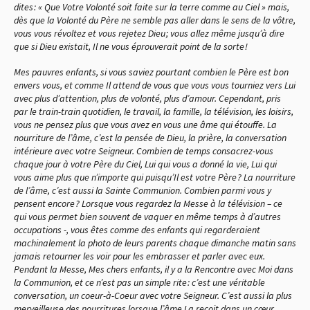
dites : « Que Votre Volonté soit faite sur la terre comme au Ciel » mais,
dès que la Volonté du Père ne semble pas aller dans le sens de la vôtre,
vous vous révoltez et vous rejetez Dieu ; vous allez même jusqu’à dire
que si Dieu existait, Il ne vous éprouverait point de la sorte !
Mes pauvres enfants, si vous saviez pourtant combien le Père est bon
envers vous, et comme Il attend de vous que vous vous tourniez vers Lui
avec plus d’attention, plus de volonté, plus d’amour. Cependant, pris
par le train-train quotidien, le travail, la famille, la télévision, les loisirs,
vous ne pensez plus que vous avez en vous une âme qui étouffe. La
nourriture de l’âme, c’est la pensée de Dieu, la prière, la conversation
intérieure avec votre Seigneur. Combien de temps consacrez-vous
chaque jour à votre Père du Ciel, Lui qui vous a donné la vie, Lui qui
vous aime plus que n’importe qui puisqu’Il est votre Père ? La nourriture
de l’âme, c’est aussi la Sainte Communion. Combien parmi vous y
pensent encore ? Lorsque vous regardez la Messe à la télévision – ce
qui vous permet bien souvent de vaquer en même temps à d’autres
occupations -, vous êtes comme des enfants qui regarderaient
machinalement la photo de leurs parents chaque dimanche matin sans
jamais retourner les voir pour les embrasser et parler avec eux.
Pendant la Messe, Mes chers enfants, il y a la Rencontre avec Moi dans
la Communion, et ce n’est pas un simple rite : c’est une véritable
conversation, un coeur-à-Coeur avec votre Seigneur. C’est aussi la plus
merveilleuse des nourritures lorsque l’âme La reçoit dans un cœur