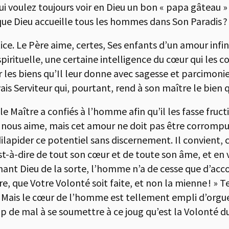
ui voulez toujours voir en Dieu un bon « papa gâteau »
que Dieu accueille tous les hommes dans Son Paradis ?
tice. Le Père aime, certes, Ses enfants d’un amour inf
spirituelle, une certaine intelligence du cœur qui les 
r les biens qu’Il leur donne avec sagesse et parcimonie.
is Serviteur qui, pourtant, rend à son maître le bien qu
e Maître a confiés à l’homme afin qu’il les fasse fructif
 nous aime, mais cet amour ne doit pas être corrompu
dilapider ce potentiel sans discernement. Il convient, 
st-à-dire de tout son cœur et de toute son âme, et en vé
mant Dieu de la sorte, l’homme n’a de cesse que d’acco
Père, que Votre Volonté soit faite, et non la mienne ! »
. Mais le cœur de l’homme est tellement empli d’orgue
up de mal à se soumettre à ce joug qu’est la Volonté d