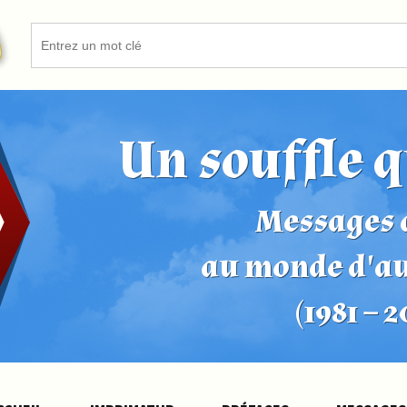
Un souffle q
Messages d
au monde d'a
(1981 – 