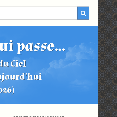
ui passe...
u Ciel
ujourd'hui
2026)