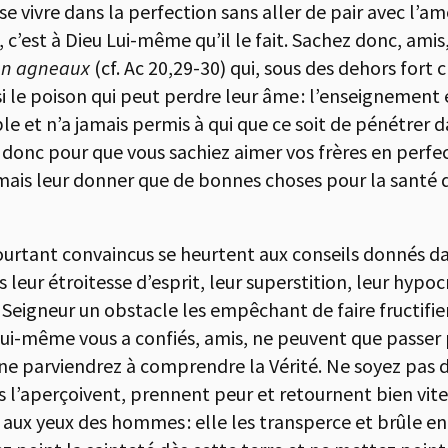
 se vivre dans la perfection sans aller de pair avec l’
 c’est à Dieu Lui-même qu’il le fait. Sachez donc, ami
 en agneaux
(cf. Ac 20,29-30) qui, sous des dehors fort 
i le poison qui peut perdre leur âme : l’enseignement
ble et n’a jamais permis à qui que ce soit de pénétrer
re donc pour que vous sachiez aimer vos frères en perfec
amais leur donner que de bonnes choses pour la santé de
pourtant convaincus se heurtent aux conseils donnés d
 leur étroitesse d’esprit, leur superstition, leur hypoc
 Seigneur un obstacle les empêchant de faire fructifier
 Lui-même vous a confiés, amis, ne peuvent que passer 
 ne parviendrez à comprendre la Vérité. Ne soyez pa
ls l’aperçoivent, prennent peur et retournent bien vite
e aux yeux des hommes : elle les transperce et brûle en