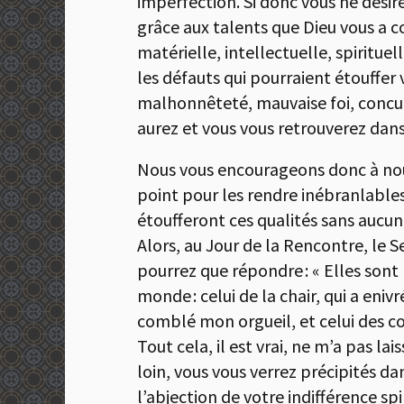
imperfection. Si donc vous ne désir
grâce aux talents que Dieu vous a c
matérielle, intellectuelle, spiritue
les défauts qui pourraient étouffer
malhonnêteté, mauvaise foi, concupi
aurez et vous vous retrouverez dan
Nous vous encourageons donc à nourri
point pour les rendre inébranlables
étoufferont ces qualités sans aucun s
Alors, au Jour de la Rencontre, le Se
pourrez que répondre : « Elles sont l
monde : celui de la chair, qui a eniv
comblé mon orgueil, et celui des c
Tout cela, il est vrai, ne m’a pas 
loin, vous vous verrez précipités d
l’abjection de votre indifférence spi