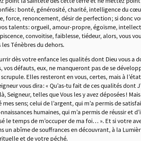
ez point la sainteté dès cette terre et ne mettez poin
onfiés : bonté, générosité, charité, intelligence du cœ
lle, force, renoncement, désir de perfection ; si donc 
 vos talents : orgueil, amour-propre, égoïsme, intelle
scence, convoitise, faiblesse, tiédeur, alors, vous v
s les Ténèbres du dehors.
r dès votre enfance les qualités dont Dieu vous a dotés
, vos défauts, eux, ne manqueront pas de se développe
crupule. Elles resteront en vous, certes, mais à l’état 
igneur vous dira : « Qu’as-tu fait de ces qualités dont J
à, Seigneur, telles que Vous les y avez déposées ! Mais 
ré mes sens; celui de l’argent, qui m’a permis de satisfai
onnaissances humaines, qui m’a permis de réussir et 
laissé le temps de m’occuper de ma foi… ». Et si votre 
ans un abîme de souffrances en découvrant, à la Lumièr
rituelle et de votre péché.