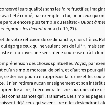
t conservé leurs qualités sans les faire fructifier, imagi
r avait été confié, par exemple la foi, pour ceux qui ont
ne parole encore plus terrible du Maître :
« Quant à mes
 et égorgez-les devant moi. »
(Lc 19, 27).
t de votre réflexion de ce dimanche, chers frères. Reli
qui égorge ceux qui ne veulent pas de lui ? », mais t
juste et non avec une sensiblerie douteuse ou à la lumi
ompréhension des choses spirituelles. Voyez, par exem
st qu’un simple morceau de pain, et d’autres pour qui 
ge,
ce dernier pourra en apprécier la forme et les coule
e, il n’en retirera aucun enseignement et son intérêt s
rendre à lire, il découvrira le livre sous une autre di
nt, les connaissances qu’il transmet. Les simples pages
aissent déjà ceux qui savent lire : elles deviendront alo