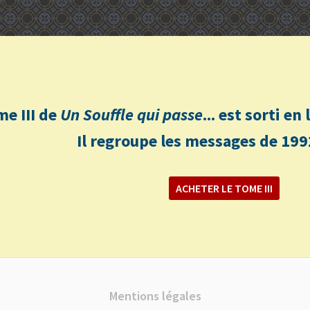
me III de
Un Souffle qui passe
... est sorti e
Il regroupe les messages de 199
ACHETER LE TOME III
Mentions légales