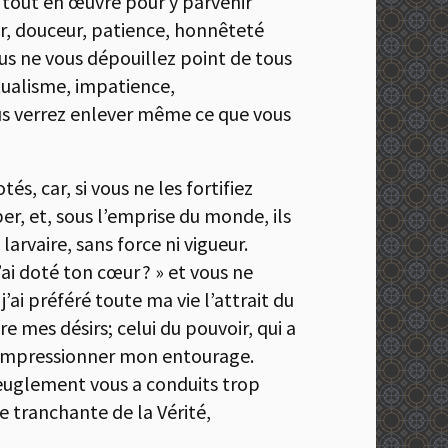
t tout en œuvre pour y parvenir
ur, douceur, patience, honnêteté
vous ne vous dépouillez point de tous
ctualisme, impatience,
ous verrez enlever même ce que vous
, car, si vous ne les fortifiez
r, et, sous l’emprise du monde, ils
larvaire, sans force ni vigueur.
’ai doté ton cœur ? » et vous ne
j’ai préféré toute ma vie l’attrait du
re mes désirs; celui du pouvoir, qui a
d’impressionner mon entourage.
aveuglement vous a conduits trop
e tranchante de la Vérité,