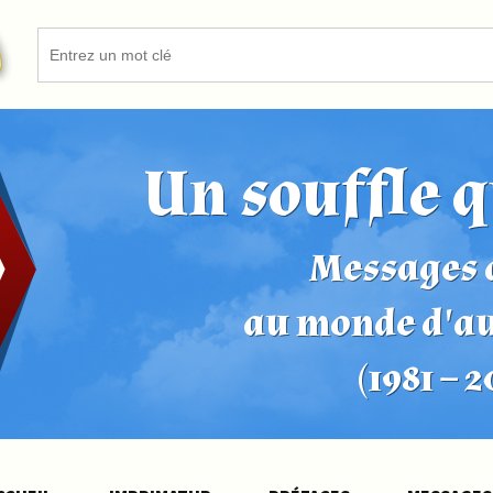
Un souffle q
Messages d
au monde d'a
(1981 – 