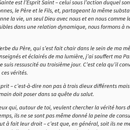
ainte est l’Esprit Saint – celui sous l’action duquel so
nnes, le Père et le Fils, et, partageant la même subst
 donne la vie, un seul Dieu avec nous et en nous comme
ivisibles dans une relation dynamique, nous formons à no
 Verbe du Père, qui s’est fait chair dans le sein de ma mè
nseignés et éclairés de ma lumière, j’ai souffert ma Pas
e suis ressuscité au troisième jour. C’est cela qu’il con
 ces vérités.
prit – c’est-à-dire non pas à trois dieux différents mais
umain doit poser dans sa quête du salut.
ceux qui, autour de toi, veulent chercher la vérité hors
temps, ils ne se sont pas même donné la peine de consul
ut à fait leur droit – c’est que, en général, soit ils ne