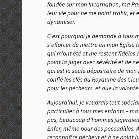
fondée sur mon Incarnation, ma Pass
leur vie pour ne me point trahir, et e
dynamiser.
C’est pourquoi je demande à tous m
s’efforcer de mettre en mon
É
glise 
qui m’ont été et me restent fidèles
point la juger avec sévérité et de ne 
qui est la seule dépositaire de mon 
confié les clés du Royaume des Cie
pour les pécheurs, et que la volon
Aujourd’hui, je voudrais tout spéci
particulier à tous mes enfants – ma 
pas, beaucoup d’hommes jugeraient 
Enfer, même pour des peccadilles. 
reconnaître pécheur et à ne point ju