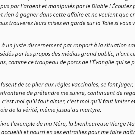
us par l’argent et manipulés par le Diable !
É
coutez p
t rien à gagner dans cette affaire et ne veulent que c
ous trouverez leurs mises en garde sur la Toile si vous
s à un juste discernement par rapport à la situation sa
sédés par les propos des médias grand public, n’ont ce
ions, comme ce troupeau de porcs de l’
É
vangile qui se p
fusent de se plier aux règles vaccinales, se font juge
effronterie de prétendre me suivre, continuent de rega
 c’est moi qu’il faut aimer, c’est moi qu’il faut imiter e
oie de la vérité, même jusqu’au martyre.
suivre l’exemple de ma Mère, la bienheureuse Vierge Ma
accueilli et nourri en ses entrailles pour me faire naît