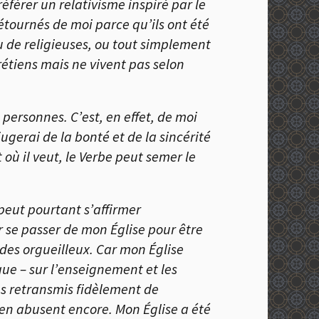
référer un relativisme inspiré par le
étournés de moi parce qu’ils ont été
u de religieuses, ou tout simplement
rétiens mais ne vivent pas selon
ersonnes. C’est, en effet, de moi
jugerai de la bonté et de la sincérité
t où il veut, le Verbe peut semer le
peut pourtant s’affirmer
oir se passer de mon
É
glise pour être
t des orgueilleux. Car mon
É
glise
que – sur l’enseignement et les
es retransmis fidèlement de
u en abusent encore. Mon
É
glise a été