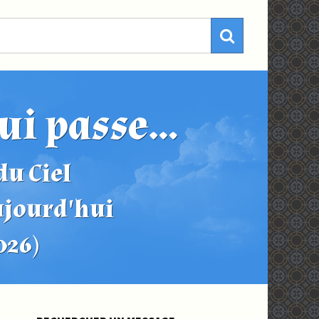
ui passe...
u Ciel
ujourd'hui
2026)