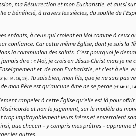
ion, ma Résurrection et mon Eucharistie, et aussi sur
lle a bénéficié, à travers les siècles, du souffle de l’Es
es enfants, à ceux qui croient en Moi comme à ceux qu
leur confiance. Car cette même
É
glise, dont je suis la 
 dans la communion des saints. C’est pourquoi je dema
jamais dire : « Moi, je crois en Jésus-Christ mais je ne c
Enseignement et de mon Eucharistie, et c’est à elle, en
ux
. Tu sais bien, mon fils, que je ne suis pas
(cf. Mt 16, 19)
té de mon Père est qu’aucune âme ne se perde
(cf. Mt 18, 14
alement rappeler à cette
É
glise qu’elle est là pour offr
Miséricorde et non le jugement, sur le modèle du monde.
trop impitoyablement leurs frères et enverraient san
Ainsi, que chacun – y compris mes prêtres – apprenne
ger les autres.