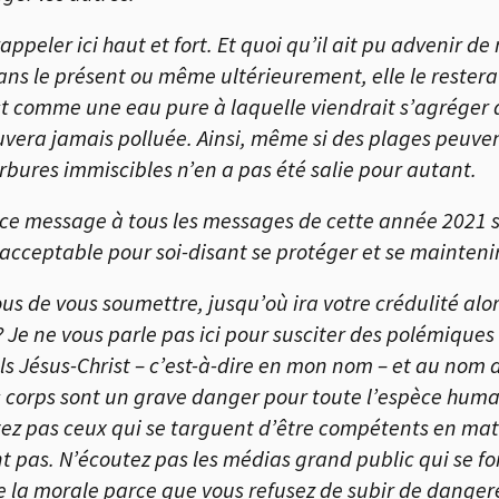
 rappeler ici haut et fort. Et quoi qu’il ait pu advenir d
ans le présent ou même ultérieurement, elle le restera
st comme une eau pure à laquelle viendrait s’agréger de
ouvera jamais polluée. Ainsi, même si des plages peuve
ocarbures immiscibles n’en a pas été salie pour autan
e ce message à tous les messages de cette année 2021 
nacceptable pour soi-disant se protéger et se maintenir 
us de vous soumettre, jusqu’où ira votre crédulité alor
 Je ne vous parle pas ici pour susciter des polémique
ls Jésus-Christ – c’est-à-dire en mon nom – et au nom de
s corps sont un grave danger pour toute l’espèce hum
tez pas ceux qui se targuent d’être compétents en mat
sont pas. N’écoutez pas les médias grand public qui se f
 la morale parce que vous refusez de subir de dangereu