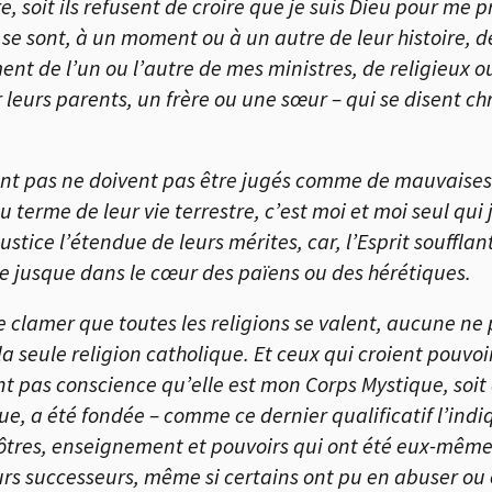
, soit ils refusent de croire que je suis Dieu pour me p
 se sont, à un moment ou à un autre de leur histoire, d
t de l’un ou l’autre de mes ministres, de religieux o
leurs parents, un frère ou une sœur – qui se disent ch
nt pas ne doivent pas être jugés comme de mauvaises p
 terme de leur vie terrestre, c’est moi et moi seul qui 
ustice l’étendue de leurs mérites, car, l’Esprit soufflan
e jusque dans le cœur des païens ou des hérétiques.
e clamer que toutes les religions se valent, aucune ne 
 la seule religion catholique. Et ceux qui croient pouv
ont pas conscience qu’elle est mon Corps Mystique, soi
ue, a été fondée – comme ce dernier qualificatif l’indi
pôtres, enseignement et pouvoirs qui ont été eux-mêm
urs successeurs, même si certains ont pu en abuser o