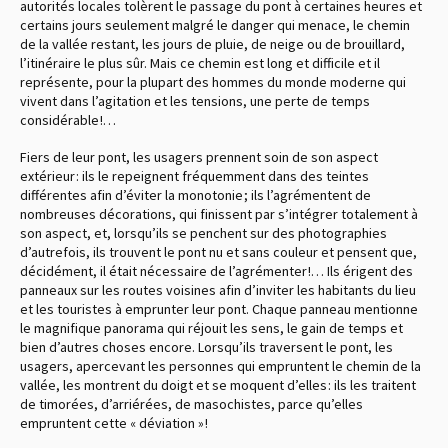
autorités locales tolèrent le passage du pont à certaines heures et
certains jours seulement malgré le danger qui menace, le chemin
de la vallée restant, les jours de pluie, de neige ou de brouillard,
l’itinéraire le plus sûr. Mais ce chemin est long et difficile et il
représente, pour la plupart des hommes du monde moderne qui
vivent dans l’agitation et les tensions, une perte de temps
considérable !…
Fiers de leur pont, les usagers prennent soin de son aspect
extérieur : ils le repeignent fréquemment dans des teintes
différentes afin d’éviter la monotonie ; ils l’agrémentent de
nombreuses décorations, qui finissent par s’intégrer totalement à
son aspect, et, lorsqu’ils se penchent sur des photographies
d’autrefois, ils trouvent le pont nu et sans couleur et pensent que,
décidément, il était nécessaire de l’agrémenter !… Ils érigent des
panneaux sur les routes voisines afin d’inviter les habitants du lieu
et les touristes à emprunter leur pont. Chaque panneau mentionne
le magnifique panorama qui réjouit les sens, le gain de temps et
bien d’autres choses encore. Lorsqu’ils traversent le pont, les
usagers, apercevant les personnes qui empruntent le chemin de la
vallée, les montrent du doigt et se moquent d’elles : ils les traitent
de timorées, d’arriérées, de masochistes, parce qu’elles
empruntent cette « déviation » !