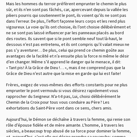
Mais les hommes du terroir préfèrent emprunter le chemin le plus
sûr, et ils n’en sont pas fâchés, car, apercevant depuis la vallée les
piliers pourris qui soutiennent le pont, ils voient qu’ils ne sont pas
dans l’erreur. De plus, l’effort façonne leurs corps et les rend plus
vigoureux. La voie qu’ils ont choisie, ils l’ont choisie délibérément et
ne se sont pas laissé influencer par les panneaux placés au bord
des routes. Ils savent que si le pont semble neuf tout là-haut, le
dessous n’est pas entretenu, et ils ont compris qu’il valait mieux ne
pas s’y aventurer… De plus, celui qui prend ce chemin goûte aux
avantages de la facilité et n’a ensuite plus la force ni même le désir
d’en changer. Même s’il apprend le danger qui le menace, il dit :
« Tant pis ! À la Grâce de Dieu !… », mais il ne comprend pas que la
Grâce de Dieu n’est autre que la mise en garde qui lui est faite !
Frères, exigez de vous-mêmes des efforts constants pour ne plus
emprunter le pont vermoulu si vous désirez rapidement vous
rapprocher du Seigneur. N’a-t-II pas, Lui, choisi délibérément le
Chemin de la Croix pour tous vous conduire au Père ? Les
exhortations du Saint-Père vont dans ce sens, chers amis.
Aujourd’hui, le Démon se déchaîne à travers la femme, qui renie son
rôle d’épouse fidèle et de mère aimante. L’homme, à travers les
siècles, a beaucoup trop abusé de sa force pour dominer la femme,
et, aujourd’hui, c’est elle qui désire prendre sa revanche : comme