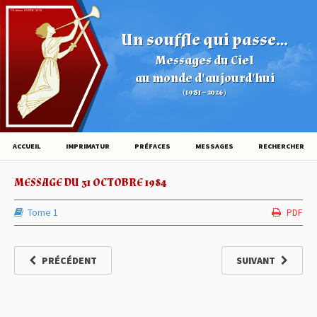
© Éditions HOVINE (2026)
Un souffle qui passe...
Messages du Ciel
au monde d'aujourd'hui
(1981 – 2026)
ACCUEIL
IMPRIMATUR
PRÉFACES
MESSAGES
RECHERCHER
MESSAGE DU 31 OCTOBRE 1984
Tome 1
PDF
PRÉCÉDENT
SUIVANT