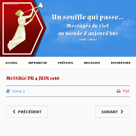
© Éditions HOVINE (2026)
Un souffle qui passe...
Messages du Ciel
au monde d'aujourd'hui
(1981 – 2026)
ACCUEIL
IMPRIMATUR
PRÉFACES
MESSAGES
RECHERCHER
MESSAGE DU 4 JUIN 1988
Tome 2
PDF
PRÉCÉDENT
SUIVANT