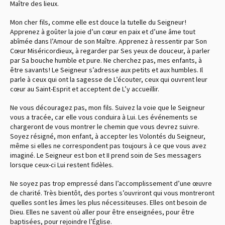
Maître des lieux.
Mon cher fils, comme elle est douce la tutelle du Seigneur !
Apprenez à goûter la joie d’un cœur en paix et d’une âme tout
abîmée dans l’Amour de son Maître. Apprenez à ressentir par Son
Cœur Miséricordieux, à regarder par Ses yeux de douceur, à parler
par Sa bouche humble et pure. Ne cherchez pas, mes enfants, à
être savants ! Le Seigneur s’adresse aux petits et aux humbles. Il
parle à ceux qui ont la sagesse de L’écouter, ceux qui ouvrent leur
cœur au Saint-Esprit et acceptent de L’y accueillir.
Ne vous découragez pas, mon fils. Suivez la voie que le Seigneur
vous a tracée, car elle vous conduira à Lui. Les événements se
chargeront de vous montrer le chemin que vous devrez suivre.
Soyez résigné, mon enfant, à accepter les Volontés du Seigneur,
même si elles ne correspondent pas toujours à ce que vous avez
imaginé. Le Seigneur est bon et II prend soin de Ses messagers
lorsque ceux-ci Lui restent fidèles.
Ne soyez pas trop empressé dans l’accomplissement d’une œuvre
de charité. Très bientôt, des portes s’ouvriront qui vous montreront
quelles sont les âmes les plus nécessiteuses. Elles ont besoin de
Dieu. Elles ne savent où aller pour être enseignées, pour être
baptisées, pour rejoindre l’Église.