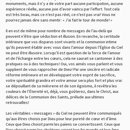
monuments, mais il n’y a de votre part aucune participation, aucune
expérience réelle, aucune joie d’avoir vaincu par l’effort. Tout cela
est très beau, mais ce n’est pas réel, ce n’est pas vrai ! Vous ne
pourrez jamais dire sans mentir : « J’ai fait le tour de monde ! »
Il en est de même pour nombre de messages de l’au-delà qui
peuvent n’être que séduction et illusion. En revanche, la certitude
intérieure que vos disparus sont vivants et la communion intime
qu’ils peuvent établir avec vous dans l’amour depuis l’Église du Ciel
ne peut être illusoire. Lorsqu’il est question de la force de l’amour
et de l’échange entre les cœurs, cela ne saurait se cantonner à des
pratiques ou à des techniques ! Oui, vos aimés vous parlent et vous
supplient de vous rapprocher de Dieu ! Par une sincère et radicale
réforme intérieure et en développant votre esprit de sacrifice,
votre spiritualité grandira et votre amour sera plus fort et plus vrai :
se dépouillant de sa mièvrerie et de son égoïsme, il revêtira les
couleurs de l’Éternité et, déjà, vous goûterez, dans le Christ, aux
délices de la Communion des Saints, prélude aux ultimes
retrouvailles !
Les véritables « messages » du Ciel ne peuvent être communiqués
qu’aux êtres choisis par Dieu pour leur pureté de cœur et d’âme.
Ceux que Dieu choisit parmi les païens se convertissent. Ceux que
Dieu choisit parmi les chrétiens voient leur foi grandir et leur âme