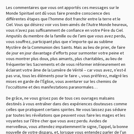
Les commentaires que vous ont apportés ces messages sur le
Monde Spirituel ont dû vous faire prendre conscience des
différentes étapes que l’homme doit franchir entre la terre et le
Ciel. Vous qui désirez voir vos bien-aimés de l’Autre Monde heureux,
vous n’avez pas suffisamment de confiance en votre Père du Ciel.
Amputés du membre de la famille ou de l’ami que vous avez perdu,
vous souffrez, participant plus que n’importe qui au sublime
Mystère de la Communion des Saints. Mais au lieu de prier, de faire
de jour en jour davantage d’efforts pour surmonter votre peine et
vous montrer plus doux, plus aimants, plus charitables, au lieu de
fréquenter les Sacrements et de vous réformer intérieurement en
éclairant votre âme de la Lumière de Vérité – car vous avez, n’est-il
pas vrai, tous les éléments pour le faire -, vous préférez, malgré les
mises en garde de l’Église, vous aventurer sur les chemins de
l’occultisme et des manifestations paranormales…
De grâce, ne vous grisez pas de tous ces ouvrages malsains
destinés à vous entraîner dans des expériences douteuses comme
celles que pratiquent certains spirites. Ne vous laissez pas séduire
par toutes les révélations que peuvent vous faire les mages et les
voyantes sur l’être cher que vous avez perdu. Avides de
merveilleux, vous attendez impatiemment le signe, l’appel, la bonne
nouvelle de votre disparu, et, lorsque vous entendez parler de l’un