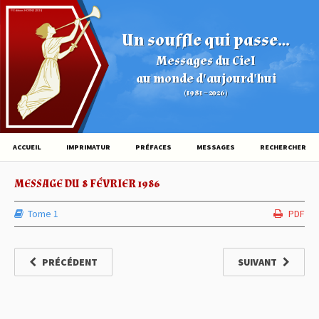
© Éditions HOVINE (2026)
Un souffle qui passe...
Messages du Ciel
au monde d'aujourd'hui
(1981 – 2026)
ACCUEIL
IMPRIMATUR
PRÉFACES
MESSAGES
RECHERCHER
MESSAGE DU 8 FÉVRIER 1986
Tome 1
PDF
PRÉCÉDENT
SUIVANT