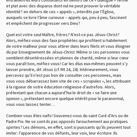
et plat avec des disparus dont nul ne peut prouver la véritable
identité ? en dehors de ces « appels », interdits par l’Église,
auxquels se livre l’âme curieuse – appels qui, peu à peu, fascinent
et empêchent de progresser vers Dieu ?
Quel est votre seul Maître, frères ? N’est-ce pas Jésus-Christ ?
Alors, méfiez-vous des faux prophètes qui profitent si habilement
de votre malheur pour vous attirer dans leurs filets et vous éloigner
du pur Enseignement de Jésus-Christ. Même si ces personnes vous
semblent désintéressées et pleines de charité, même si leur cœur
vous paraît bon, méfiez-vous ! Car les élus eux-mêmes peuvent s’y
laisser prendre, dit Jésus (cf. Mt 24, 24). Intérieurement, vous
percevez qu’il n’est pas bon de consulter ces personnes, mais
vous vous débarrassez bien vite de ces « scrupules », les attribuant
à la rigueur de votre éducation religieuse d’autrefois. Alors,
prétextant que chacun a aujourd’hui le droit de « se faire une
opinion », prétextant encore quelque intérêt pour le paranormal,
vous vous laissez tenter…
Combien vous êtes naïfs ! Souvenez-vous du saint Curé d’Ars ou de
Padre Pio. Ne se sont-ils pas opposés farouchement aux pratiques
spirites ? Les démons, en effet, sont si puissants qu’ils peuvent tout
imiter : l’apparence de vos défunts, leur voix, leur écriture. Ils