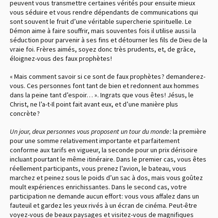
peuvent vous transmettre certaines vérités pour ensuite mieux
vous séduire et vous rendre dépendants de communications qui
sont souvent le fruit d’une véritable supercherie spirituelle. Le
Démon aime à faire souffrir, mais souventes fois il utilise aussi la
séduction pour parvenir à ses fins et détourner les fils de Dieu de la
vraie foi. Frères aimés, soyez donc très prudents, et, de grâce,
éloignez-vous des faux prophètes !
« Mais comment savoir si ce sont de faux prophètes ? demanderez-
vous. Ces personnes font tant de bien et redonnent aux hommes
dans la peine tant d’espoir… ». Ingrats que vous êtes ! Jésus, le
Christ, ne l’a-t-Il point fait avant eux, et d’une manière plus
concrète ?
Un jour, deux personnes vous proposent un tour du monde :
la première
pour une somme relativement importante et parfaitement
conforme aux tarifs en vigueur, la seconde pour un prix dérisoire
incluant pourtant le même itinéraire. Dans le premier cas, vous êtes
réellement participants, vous prenez l’avion, le bateau, vous
marchez et peinez sous le poids d’un sac à dos, mais vous goûtez
moult expériences enrichissantes. Dans le second cas, votre
participation ne demande aucun effort : vous vous affalez dans un
fauteuil et gardez les yeux rivés à un écran de cinéma. Peut-être
voyez-vous de beaux paysages et visitez-vous de magnifiques