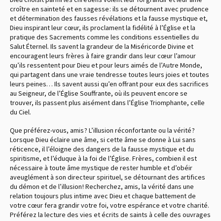
croître en sainteté et en sagesse : ils se détournent avec prudence
et détermination des fausses révélations et la fausse mystique et,
Dieu inspirant leur cœur, ils proclament la fidélité à l’Église et la
pratique des Sacrements comme les conditions essentielles du
Salut Éternel. Ils savent la grandeur de la Miséricorde Divine et
encouragent leurs frères à faire grandir dans leur cœur l’amour
qu’ils ressentent pour Dieu et pour leurs aimés de l’Autre Monde,
qui partagent dans une vraie tendresse toutes leurs joies et toutes
leurs peines… Ils savent aussi qu’en offrant pour eux des sacrifices
au Seigneur, de l’Église Souffrante, où ils peuvent encore se
trouver, ils passent plus aisément dans l’Église Triomphante, celle
du Ciel.
Que préférez-vous, amis ? L’illusion réconfortante ou la vérité ?
Lorsque Dieu éclaire une âme, si cette âme se donne à Lui sans
réticence, il l’éloigne des dangers de la fausse mystique et du
spiritisme, et l’éduque à la foi de l’Église. Frères, combien il est
nécessaire à toute âme mystique de rester humble et d’obéir
aveuglément à son directeur spirituel, se détournant des artifices
du démon et de l’illusion ! Recherchez, amis, la vérité dans une
relation toujours plus intime avec Dieu et chaque battement de
votre cœur fera grandir votre foi, votre espérance et votre charité.
Préférez la lecture des vies et écrits de saints à celle des ouvrages