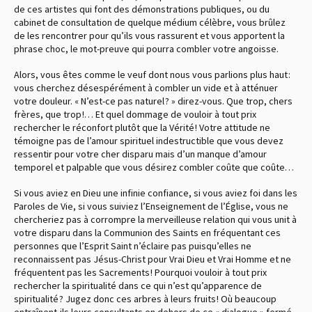
de ces artistes qui font des démonstrations publiques, ou du
cabinet de consultation de quelque médium célèbre, vous brûlez
de les rencontrer pour qu’ils vous rassurent et vous apportent la
phrase choc, le mot-preuve qui pourra combler votre angoisse.
Alors, vous êtes comme le veuf dont nous vous parlions plus haut :
vous cherchez désespérément à combler un vide et à atténuer
votre douleur. « N’est-ce pas naturel ? » direz-vous. Que trop, chers
frères, que trop !… Et quel dommage de vouloir à tout prix
rechercher le réconfort plutôt que la Vérité ! Votre attitude ne
témoigne pas de l’amour spirituel indestructible que vous devez
ressentir pour votre cher disparu mais d’un manque d’amour
temporel et palpable que vous désirez combler coûte que coûte…
Si vous aviez en Dieu une infinie confiance, si vous aviez foi dans les
Paroles de Vie, si vous suiviez l’Enseignement de l’Église, vous ne
chercheriez pas à corrompre la merveilleuse relation qui vous unit à
votre disparu dans la Communion des Saints en fréquentant ces
personnes que l’Esprit Saint n’éclaire pas puisqu’elles ne
reconnaissent pas Jésus-Christ pour Vrai Dieu et Vrai Homme et ne
fréquentent pas les Sacrements ! Pourquoi vouloir à tout prix
rechercher la spiritualité dans ce qui n’est qu’apparence de
spiritualité ? Jugez donc ces arbres à leurs fruits ! Où beaucoup
entraînent-ils leurs consultants en dehors de ce « dialogue » fermé