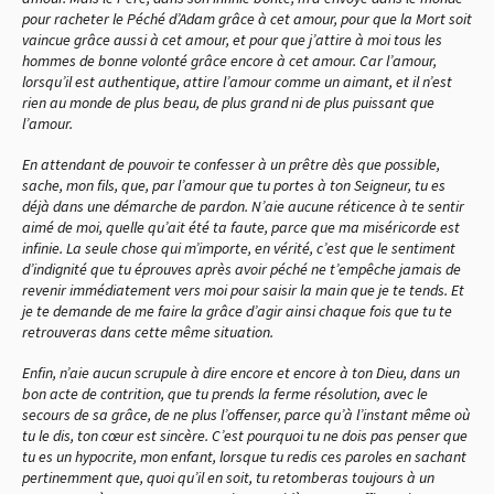
pour racheter le Péché d’Adam grâce à cet amour, pour que la Mort soit
vaincue grâce aussi à cet amour, et pour que j’attire à moi tous les
hommes de bonne volonté grâce encore à cet amour. Car l’amour,
lorsqu’il est authentique, attire l’amour comme un aimant, et il n’est
rien au monde de plus beau, de plus grand ni de plus puissant que
l’amour.
En attendant de pouvoir te confesser à un prêtre dès que possible,
sache, mon fils, que, par l’amour que tu portes à ton Seigneur, tu es
déjà dans une démarche de pardon. N’aie aucune réticence à te sentir
aimé de moi, quelle qu’ait été ta faute, parce que ma miséricorde est
infinie. La seule chose qui m’importe, en vérité, c’est que le sentiment
d’indignité que tu éprouves après avoir péché ne t’empêche jamais de
revenir immédiatement vers moi pour saisir la main que je te tends. Et
je te demande de me faire la grâce d’agir ainsi chaque fois que tu te
retrouveras dans cette même situation.
Enfin, n’aie aucun scrupule à dire encore et encore à ton Dieu, dans un
bon acte de contrition, que tu prends la ferme résolution, avec le
secours de sa grâce, de ne plus l’offenser, parce qu’à l’instant même où
tu le dis, ton cœur est sincère. C’est pourquoi tu ne dois pas penser que
tu es un hypocrite, mon enfant, lorsque tu redis ces paroles en sachant
pertinemment que, quoi qu’il en soit, tu retomberas toujours à un