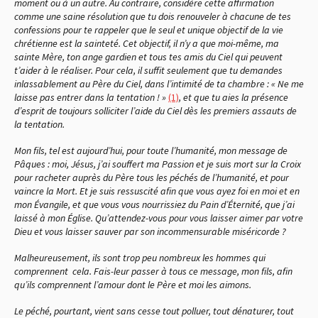
moment ou à un autre. Au contraire, considère cette affirmation
comme une saine résolution que tu dois renouveler à chacune de tes
confessions pour te rappeler que le seul et unique objectif de la vie
chrétienne est la sainteté. Cet objectif, il n’y a que moi-même, ma
sainte Mère, ton ange gardien et tous tes amis du Ciel qui peuvent
t’aider à le réaliser. Pour cela, il suffit seulement que tu demandes
inlassablement au Père du Ciel, dans l’intimité de ta chambre : « Ne me
laisse pas entrer dans la tentation ! »
(1)
, et que tu aies la présence
d’esprit de toujours solliciter l’aide du Ciel dès les premiers assauts de
la tentation.
Mon fils, tel est aujourd’hui, pour toute l’humanité, mon message de
Pâques : moi, Jésus, j’ai souffert ma Passion et je suis mort sur la Croix
pour racheter auprès du Père tous les péchés de l’humanité, et pour
vaincre la Mort. Et je suis ressuscité afin que vous ayez foi en moi et en
mon Évangile, et que vous vous nourrissiez du Pain d’Éternité, que j’ai
laissé à mon Église. Qu’attendez-vous pour vous laisser aimer par votre
Dieu et vous laisser sauver par son incommensurable miséricorde ?
Malheureusement, ils sont trop peu nombreux les hommes qui
comprennent cela. Fais-leur passer à tous ce message, mon fils, afin
qu’ils comprennent l’amour dont le Père et moi les aimons.
Le péché, pourtant, vient sans cesse tout polluer, tout dénaturer, tout