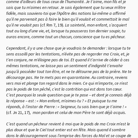
comme d’ailleurs de tous ceux de l’humanité. Je t’aime, mon fils et je
sais que tu m’aimes en retour. Je sais également que tu veux m’être
fidèle, mais souviens-toi que l’Apôtre des nations lui-même a affirmé
qu’il ne parvenait pas à faire le bien qu’il voulait et commettait le mal
qu’il ne voulait pas
(cf. Rm 7, 19)
.
La sainteté, mon enfant, s’acquiert
tout au long d’une vie, et, lorsque tu pousseras ton dernier soupir, tu
auras encore, comme tout un chacun, conscience que tu es pécheur.
Cependant, il y a une chose que je voudrais te demander : lorsque tu te
sens assailli par les tentations, n’évite pas de regarder ma Croix, et, je
t’en conjure, ne m’éloigne pas de toi. Et quand il t’arrive de céder à ces
mêmes tentations, ne laisse pas un sentiment d’indignité t’envahir
jusqu’à posséder tout ton être, et ne te détourne pas de la prière. Ne te
décourage pas. Ne te mets pas en quarantaine. Au contraire, reviens
vers moi et plonge ton regard dans le mien. Ce qui m’importe, ce n’est
pas le poids de ton péché, c’est la contrition qui est dans ton cœur.
C’est pourquoi la seule question que je te pose – et dont je connais déjà
la réponse – est : « Mon enfant, m’aimes-tu ? » Et puisque tu me
réponds, à l’instar de Pierre : « Seigneur, tu sais bien que je t’aime ! »
(cf. Jn 21, 17)
,
mon pardon et celui de mon Père te sont déjà acquis.
C’est quand un pécheur revient à moi que le poids de ma Croix m’est le
plus doux et que le Ciel tout entier est en fête. Mais quand il sombre
dans le découragement sous l’emprise des forces du Mal et se coupe de