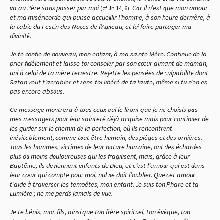
va au Père sans passer par moi
.
Car il n’est que mon amour
(cf. Jn 14, 6)
et ma miséricorde qui puisse accueillir l’homme, à son heure dernière, à
la table du Festin des Noces de l’Agneau, et lui faire partager ma
divinité.
Je te confie de nouveau, mon enfant, à ma sainte Mère. Continue de la
prier fidèlement et laisse-toi consoler par son cœur aimant de maman,
uni à celui de ta mère terrestre. Rejette les pensées de culpabilité dont
Satan veut t’accabler et sens-toi libéré de ta faute, même si tu n’en es
pas encore absous.
Ce message montrera à tous ceux qui le liront que je ne choisis pas
mes messagers pour leur sainteté déjà acquise mais pour continuer de
les guider sur le chemin de la perfection, où ils rencontrent
inévitablement, comme tout être humain, des pièges et des ornières.
Tous les hommes, victimes de leur nature humaine, ont des échardes
plus ou moins douloureuses qui les fragilisent, mais, grâce à leur
Baptême, ils deviennent enfants de Dieu, et c’est l’amour qui est dans
leur cœur qui compte pour moi, nul ne doit l’oublier. Que cet amour
t’aide à traverser les tempêtes, mon enfant. Je suis ton Phare et ta
Lumière ; ne me perds jamais de vue.
Je te bénis, mon fils, ainsi que ton frère spirituel, ton évêque, ton