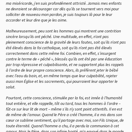
ma miséricorde, j’en suis profondément attristé. Jamais mes enfants
ne devraient se décourager car dès qu’ils se tournent vers moi pour
solliciter de nouveau mon pardon, je suis toujours là pour le leur
accorder et leur dire que je les aime.
Malheureusement, peu sont les hommes qui montrent une contrition
sincère lorsqu’ils ont péché. Une multitude, en effet, n’ont pas
pleinement conscience de la gravité de leurs fautes, soit qu’ils n’ont pas
été élevés dans la foi catholique, soit qu’ils n’ont pas été élevés
correctement dans cette même foi. Combien, en effet, s’insurgent
contre le terme de « péché », blessés qu’ils ont été par une éducation
par trop répressive et culpabilisante, et ne supportent plus les rappels
à l’ordre de leur propre conscience. Alors, ils préfèrent jeter le bébé
avec l’eau du bain, et, en même temps que leur culpabilité, rejeter
aussi mon Église et les sacrements, qui pourraient leur apporter le
salut.
Pourtant, cette conscience, stimulée par la foi, est innée à l’humanité
tout entière, et elle rappelle, tôt ou tard, tous les hommes à l’ordre –
fût-ce sur leur lit de mort – même s’ils n’y sont point attentifs. Il en est
de même de l’amour. Quand le Père a créé l’homme, il a mis dans son
cœur ce sublime sentiment, qu’il partage avec moi, son Fils Unique, de
toute éternité. Quand l’homme a chu, il a perdu la communion à cet
amour. Mais le Père, dans son infinie bonté, m’a envoyé dans le monde