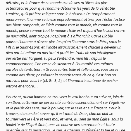
détruire, et le Prince de ce monde use de ses artifices les plus
ostentatoires pour que l’homme détourne les yeux de la véritable
Lumière, qu’il préfère reléguer sous le boisseau. De tempérament
moutonnier, l’homme se laisse imprudemment attirer par l’éclat factice
des biens temporels, et il fait comme tout le monde, vit comme tout le
monde, pense comme tout le monde : telle est aujourd’hui le seul critère
de normalité, dont trop peu aspirent à s’affranchir. Car le Diable
pousse l’homme à n’avoir plus foi qu’en l’homme sans le Père, sans le
Fils ni le Saint-Esprit, et il incite intarissablement chacun à devenir un
dieu par lui-même en mettant à profit les fruits de son intelligence
pervertie par l’orgueil. Tu peux l’entendre, mon fils : depuis le
commencement, il ne cesse de susurrer à l’humanité ces mêmes
paroles de tentateur : « Si vous faites telle et telle chose, vous serez
comme des dieux, possédant la connaissance de ce qui est bon ou
mauvais pour vous ! »
(cf. Gn 3, 5)
,
et l’humanité continue de pécher
encore et encore…
Pourtant, aucun homme ne trouvera le vrai bonheur en suivant, loin de
son Dieu, cette voie de perversité centrée essentiellement sur l’égoïsme
et le plaisir des sens, sur le pouvoir, sur le sexe et sur l’argent. Pour le
trouver, chacun doit savoir qu’il est aimé de Dieu ; chacun doit se
tourner vers le Père et vers moi, et vivre, au sein de mon Église, sous la
houlette de l’Esprit Saint, une vie nourrie des sacrements et toute
orientée vers la perfection. Je suis le Chemin, la Vérité et la Vie et nul ne