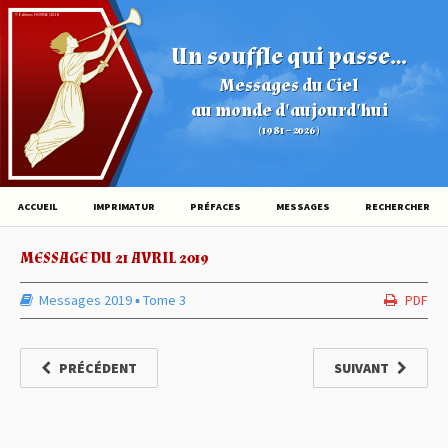
© Éditions HOVINE (2026)
Un souffle qui passe...
Messages du Ciel
au monde d'aujourd'hui
(1981 – 2026)
ACCUEIL
IMPRIMATUR
PRÉFACES
MESSAGES
RECHERCHER
MESSAGE DU 21 AVRIL 2019
Messages 2019
▪︎
Tome 3
PDF
PRÉCÉDENT
SUIVANT