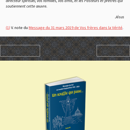
directeur spirituel, vos familles, vos amis, et les Pasteurs et prêtres qui
soutiennent cette œuvre.
Jésus
(1)
V. note du
Message du 31 mars 2019 de Vos frères dans la Vérité
.
PRÉCÉDENT
SUIVANT