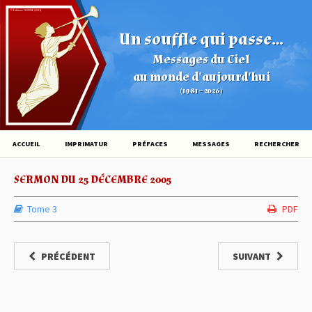
© Éditions HOVINE (2026)
Un souffle qui passe...
Messages du Ciel
au monde d'aujourd'hui
(1981 – 2026)
ACCUEIL
IMPRIMATUR
PRÉFACES
MESSAGES
RECHERCHER
SERMON DU 25 DÉCEMBRE 2005
Tome 3
PDF
PRÉCÉDENT
SUIVANT