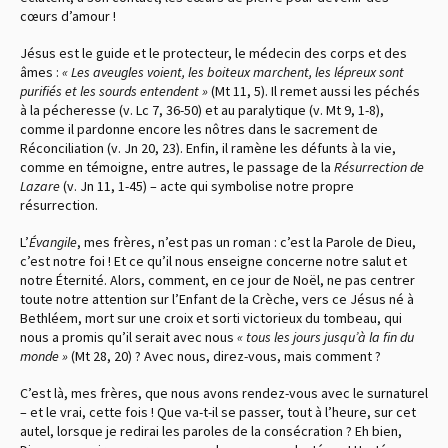
cœurs d’amour !
Jésus est le guide et le protecteur, le médecin des corps et des
âmes :
« Les aveugles voient, les boiteux marchent, les lépreux sont
purifiés et les sourds entendent »
(Mt 11, 5). Il remet aussi les péchés
à la pécheresse (v. Lc 7, 36-50) et au paralytique (v. Mt 9, 1-8),
comme il pardonne encore les nôtres dans le sacrement de
Réconciliation (v. Jn 20, 23). Enfin, il ramène les défunts à la vie,
comme en témoigne, entre autres, le passage de la
Résurrection
de
Lazare
(v. Jn 11, 1-45) – acte qui symbolise notre propre
résurrection.
L’
Évangile
, mes frères, n’est pas un roman : c’est la Parole de Dieu,
c’est notre foi ! Et ce qu’il nous enseigne concerne notre salut et
notre Éternité. Alors, comment, en ce jour de Noël, ne pas centrer
toute notre attention sur l’Enfant de la Crèche, vers ce Jésus né à
Bethléem, mort sur une croix et sorti victorieux du tombeau, qui
nous a promis qu’il serait avec nous
« tous les jours jusqu’à la fin du
monde »
(Mt 28, 20) ? Avec nous, direz-vous, mais comment ?
C’est là, mes frères, que nous avons rendez-vous avec le surnaturel
– et le vrai, cette fois ! Que va-t-il se passer, tout à l’heure, sur cet
autel, lorsque je redirai les paroles de la consécration ? Eh bien,