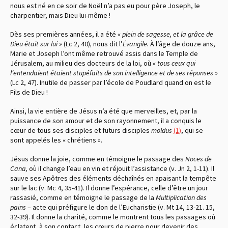
nous est né en ce soir de Noël n’a pas eu pour père Joseph, le
charpentier, mais Dieu lui-même !
Dès ses premières années, il a été
« plein de sagesse, et la grâce de
Dieu était sur lui »
(Lc 2, 40)
,
nous dit l’
Évangile.
À l’âge de douze ans,
Marie et Joseph l’ont même retrouvé assis dans le Temple de
Jérusalem, au milieu des docteurs de la loi, où
« tous ceux qui
l’entendaient étaient stupéfaits de son intelligence et de ses réponses »
(Lc 2, 47). Inutile de passer par l’école de Poudlard quand on est le
Fils de Dieu !
Ainsi, la vie entière de Jésus n’a été que merveilles, et, par la
puissance de son amour et de son rayonnement, il a conquis le
cœur de tous ses disciples et futurs disciples
moldus
(1)
, qui se
sont appelés les « chrétiens ».
Jésus donne la joie, comme en témoigne le passage des
Noces de
Cana,
où il change l’eau en vin et réjouit l’assistance (v. Jn 2, 1-11). Il
sauve ses Apôtres des éléments déchaînés en apaisant la tempête
sur le lac (v. Mc 4, 35-41). Il donne l’espérance, celle d’être un jour
rassasié, comme en témoigne le passage de la
Multiplication
des
pains
– acte qui préfigure le don de l’Eucharistie (v. Mt 14, 13-21. 15,
32-39). Il donne la charité, comme le montrent tous les passages où
éclatent, à son contact, les cœurs de pierre pour devenir des