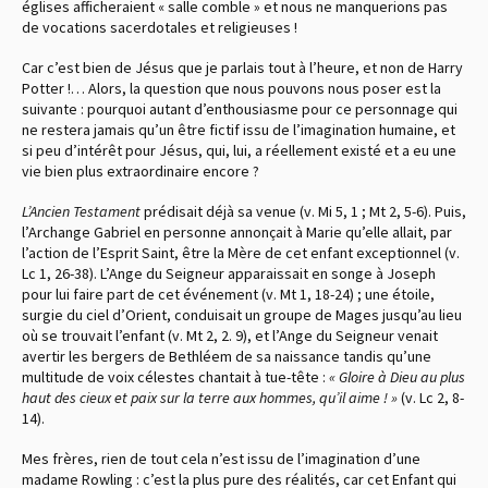
églises afficheraient « salle comble » et nous ne manquerions pas
de vocations sacerdotales et religieuses !
Car c’est bien de Jésus que je parlais tout à l’heure, et non de Harry
Potter !… Alors, la question que nous pouvons nous poser est la
suivante : pourquoi autant d’enthousiasme pour ce personnage qui
ne restera jamais qu’un être fictif issu de l’imagination humaine, et
si peu d’intérêt pour Jésus, qui, lui, a réellement existé et a eu une
vie bien plus extraordinaire encore ?
L’Ancien Testament
prédisait déjà sa venue (v. Mi 5, 1 ; Mt 2, 5-6).
Puis,
l’Archange Gabriel en personne annonçait à Marie qu’elle allait, par
l’action de l’Esprit Saint, être la Mère de cet enfant exceptionnel (v.
Lc 1, 26-38). L’Ange du Seigneur apparaissait en songe à Joseph
pour lui faire part de cet événement
(v. Mt 1, 18-24)
; une étoile,
surgie du ciel d’Orient, conduisait un groupe de Mages jusqu’au lieu
où se trouvait l’enfant
(v. Mt 2, 2. 9), et l’Ange du Seigneur venait
avertir les bergers de Bethléem de sa naissance tandis qu’une
multitude de voix célestes chantait à tue-tête :
« Gloire à Dieu au plus
haut des cieux et paix sur la terre aux hommes, qu’il aime ! »
(v. Lc 2, 8-
14).
Mes frères, rien de tout cela n’est issu de l’imagination d’une
madame Rowling : c’est la plus pure des réalités, car cet Enfant qui