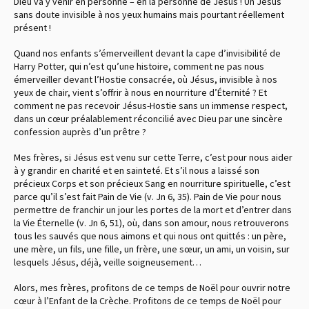
Dieu va y venir en personne – en la personne de Jésus ! Un Jésus
sans doute invisible à nos yeux humains mais pourtant réellement
présent !
Quand nos enfants s’émerveillent devant la cape d’invisibilité de
Harry Potter, qui n’est qu’une histoire, comment ne pas nous
émerveiller devant l’Hostie consacrée, où Jésus, invisible à nos
yeux de chair, vient s’offrir à nous en nourriture d’Éternité ? Et
comment ne pas recevoir Jésus-Hostie sans un immense respect,
dans un cœur préalablement réconcilié avec Dieu par une sincère
confession auprès d’un prêtre ?
Mes frères, si Jésus est venu sur cette Terre, c’est pour nous aider
à y grandir en charité et en sainteté. Et s’il nous a laissé son
précieux Corps et son précieux Sang en nourriture spirituelle, c’est
parce qu’il s’est fait Pain de Vie (v. Jn 6, 35). Pain de Vie pour nous
permettre de franchir un jour les portes de la mort et d’entrer dans
la Vie Éternelle (v. Jn 6, 51), où, dans son amour, nous retrouverons
tous les sauvés que nous aimons et qui nous ont quittés : un père,
une mère, un fils, une fille, un frère, une sœur, un ami, un voisin, sur
lesquels Jésus, déjà, veille soigneusement…
Alors, mes frères, profitons de ce temps de Noël pour ouvrir notre
cœur à l’Enfant de la Crèche. Profitons de ce temps de Noël pour