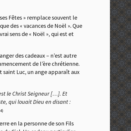
uses Fêtes » remplace souvent le
t que des « vacances de Noël ». Que
rai sens de « Noël », qui est et
changer des cadeaux – n’est autre
ommencement de l’ère chrétienne.
it saint Luc, un ange apparaît aux
st le Christ Seigneur […]. Et
e, qui louait Dieu en disant :
14)
Terre en la personne de son Fils