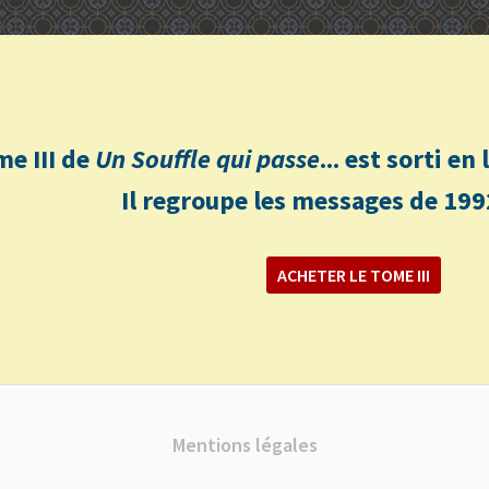
me III de
Un Souffle qui passe
... est sorti e
Il regroupe les messages de 199
ACHETER LE TOME III
Mentions légales