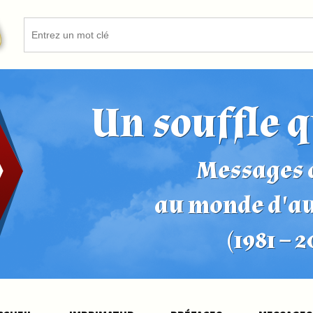
Un souffle q
Messages d
au monde d'a
(1981 – 