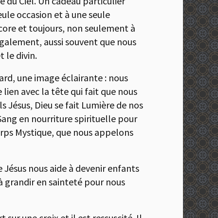
e du Ciel. Un cadeau particulier
eule occasion et à une seule
ncore et toujours, non seulement à
également, aussi souvent que nous
 le divin.
rd, une image éclairante : nous
 lien avec la tête qui fait que nous
s Jésus, Dieu se fait Lumière de nos
ang en nourriture spirituelle pour
Corps Mystique, que nous appelons
 Jésus nous aide à devenir enfants
r à grandir en sainteté pour nous
sur une croix et il est ressuscité. Il