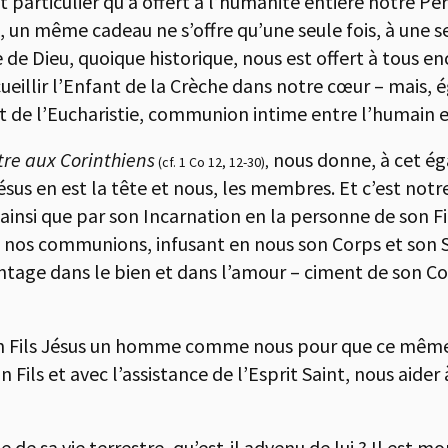
t particulier qu’a offert à l’humanité entière notre Pèr
l, un même cadeau ne s’offre qu’une seule fois, à une s
e de Dieu, quoique historique, nous est offert à tous e
eillir l’Enfant de la Crèche dans notre cœur – mais, 
t de l’Eucharistie, communion intime entre l’humain et
tre aux Corinthiens
nous donne, à cet éga
(cf. 1 Co 12, 12-30),
ésus en est la tête et nous, les membres. Et c’est notre
ainsi que par son Incarnation en la personne de son Fil
e nos communions, infusant en nous son Corps et son S
antage dans le bien et dans l’amour – ciment de son 
 son Fils Jésus un homme comme nous pour que ce même
n Fils et avec l’assistance de l’Esprit Saint, nous aide
 sa vie terrestre, qu’est-il advenu de lui ? Il est mort 