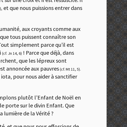
et que nous puissions entrer dans
),
l’humanité, aux croyants comme aux
que tous puissent connaître son
 Tout simplement parce qu’il est
i
! Parce que déjà, dans
(cf. Jn 14, 6)
archent, que les lépreux sont
 est annoncée aux pauvres
(cf. Mt 11, 5).
iota, pour nous aider à sanctifier
templons plutôt l’Enfant de Noël en
e porte sur le divin Enfant. Que
a lumière de la Vérité ?
té, et que nous nous efforcions de