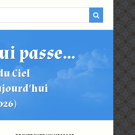
ui passe...
u Ciel
ujourd'hui
2026)