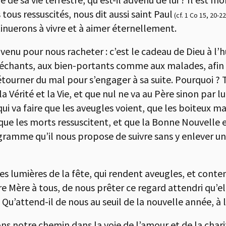
tous ressuscités, nous dit aussi saint Paul
(cf. 1 Co 15, 20-22
inuerons à vivre et à aimer éternellement.
 venu pour nous racheter : c’est le cadeau de Dieu à 
chants, aux bien-portants comme aux malades, afin 
étourner du mal pour s’engager à sa suite. Pourquoi ?
la Vérité et la Vie, et que nul ne va au Père sinon par lu
qui va faire que les aveugles voient, que les boiteux m
 que les morts ressuscitent, et que la Bonne Nouvelle
gramme qu’il nous propose de suivre sans y enlever un 
ses lumières de la fête, qui rendent aveugles, et con
 Mère à tous, de nous prêter ce regard attendri qu’ell
 Qu’attend-il de nous au seuil de la nouvelle année, à l
ns notre chemin dans la voie de l’amour et de la chari