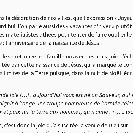
 la décoration de nos villes, que l’expression « Joye
rd’hui, l’on parle aussi des « vacances d’hiver » plutô
és matérialistes athées pour tenter de faire oublier le v
: l’anniversaire de la naissance de Jésus !
ie de se retrouver en famille ou avec des amis, joie d’é
citée par cette naissance de Jésus, qui a marqué le c
s limites de la Terre puisque, dans la nuit de Noël, écr
de joie […] : aujourd’hui vous est né un Sauveur, qui e
joignit à l’ange une troupe nombreuse de l’armée célest
x et paix sur la terre aux hommes, qu’il aime”. »
(Lc 2, 10-
, c’est donc la joie qu’a suscitée la venue de Dieu sur 