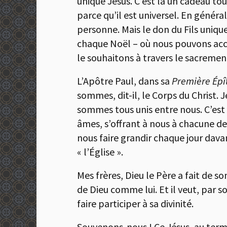
unique Jésus. C’est là un cadeau tou
parce qu’il est universel. En généra
personne. Mais le don du Fils uniqu
chaque Noël – où nous pouvons accu
le souhaitons à travers le sacremen
L’Apôtre Paul, dans sa
Première Épî
sommes, dit-il, le Corps du Christ. J
sommes tous unis entre nous. C’est 
âmes, s’offrant à nous à chacune d
nous faire grandir chaque jour dav
« l’Église ».
Mes frères, Dieu le Père a fait de
de Dieu comme lui. Et il veut, par so
faire participer à sa divinité.
Souvenons-nous ! Ce Jésus, au terme de