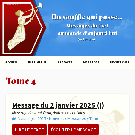
© Éditions HOVINE (2026)
Un souffle qui passe...
Messages du Ciel
au monde d'aujourd'hui
(1981 – 2026)
ACCUEIL
IMPRIMATUR
PRÉFACES
MESSAGES
RECHERCHER
Tome 4
Message du 2 janvier 2025 (I)
Message de saint Paul, Apôtre des nations
Messages 2025
▪︎
Nouveaux Messages
▪︎
Tome 4
LIRE LE TEXTE
ÉCOUTER LE MESSAGE