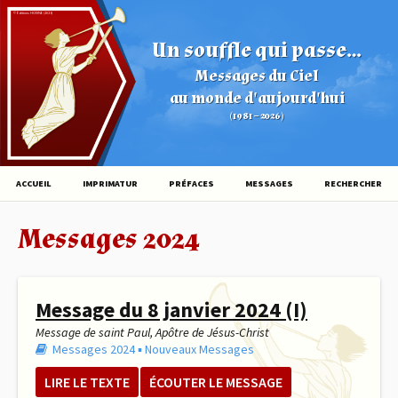
© Éditions HOVINE (2026)
Un souffle qui passe...
Messages du Ciel
au monde d'aujourd'hui
(1981 – 2026)
ACCUEIL
IMPRIMATUR
PRÉFACES
MESSAGES
RECHERCHER
Messages 2024
Message du 8 janvier 2024 (I)
Message de saint Paul, Apôtre de Jésus-Christ
Messages 2024
▪︎
Nouveaux Messages
LIRE LE TEXTE
ÉCOUTER LE MESSAGE