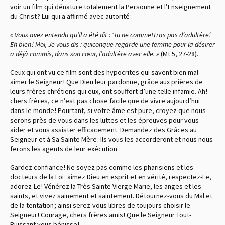
voir un film qui dénature totalement la Personne et l’Enseignement
du Christ ? Lui qui a affirmé avec autorité :
« Vous avez entendu qu’il a été dit : ‘
Tu ne commettras pas d’adultère’.
Eh bien ! Moi, Je vous dis : quiconque regarde une femme pour la désirer
a déjà commis, dans son cœur, l’adultère avec elle. »
(Mt 5, 27-28).
Ceux qui ont vu ce film sont des hypocrites qui savent bien mal
aimer le Seigneur ! Que Dieu leur pardonne, grâce aux prières de
leurs frères chrétiens qui eux, ont souffert d’une telle infamie. Ah !
chers frères, ce n’est pas chose facile que de vivre aujourd’hui
dans le monde ! Pourtant, si votre âme est pure, croyez que nous
serons près de vous dans les luttes et les épreuves pour vous
aider et vous assister efficacement. Demandez des Grâces au
Seigneur et à Sa Sainte Mère : Ils vous les accorderont et nous nous
ferons les agents de leur exécution.
Gardez confiance ! Ne soyez pas comme les pharisiens et les
docteurs de la Loi : aimez Dieu en esprit et en vérité, respectez-Le,
adorez-Le ! Vénérez la Très Sainte Vierge Marie, les anges et les
saints, et vivez sainement et saintement. Détournez-vous du Mal et
de la tentation ; ainsi serez-vous libres de toujours choisir le
Seigneur ! Courage, chers frères amis ! Que le Seigneur Tout-
Puissant vous bénisse !