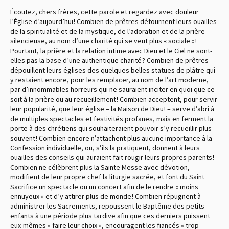
Écoutez, chers frères, cette parole et regardez avec douleur
l’Église d’aujourd’hui ! Combien de prêtres détournent leurs ouailles
de la spiritualité et de la mystique, de l’adoration et de la prière
silencieuse, au nom d’une charité qui se veut plus « sociale » !
Pourtant, la prière et la relation intime avec Dieu et le Ciel ne sont-
elles pas la base d’une authentique charité ? Combien de prêtres
dépouillent leurs églises des quelques belles statues de plâtre qui
y restaient encore, pour les remplacer, au nom de l’art moderne,
par d’innommables horreurs qui ne sauraient inciter en quoi que ce
soit à la prière ou au recueillement ! Combien acceptent, pour servir
leur popularité, que leur église – la Maison de Dieu ! – serve d’abri à
de multiples spectacles et festivités profanes, mais en ferment la
porte à des chrétiens qui souhaiteraient pouvoir s’y recueillir plus
souvent ! Combien encore n’attachent plus aucune importance à la
Confession individuelle, ou, s’ils la pratiquent, donnent à leurs
ouailles des conseils qui auraient fait rougir leurs propres parents !
Combien ne célèbrent plus la Sainte Messe avec dévotion,
modifient de leur propre chef la liturgie sacrée, et font du Saint
Sacrifice un spectacle ou un concert afin de le rendre « moins
ennuyeux » et d’y attirer plus de monde ! Combien répugnent à
administrer les Sacrements, repoussent le Baptême des petits
enfants à une période plus tardive afin que ces derniers puissent
eux-mêmes « faire leur choix », encouragent les fiancés « trop