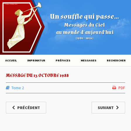
© Éditions HOVINE (2026)
Un souffle qui passe...
Messages du Ciel
au monde d'aujourd'hui
(1981 – 2026)
ACCUEIL
IMPRIMATUR
PRÉFACES
MESSAGES
RECHERCHER
MESSAGE DU 13 OCTOBRE 1988
Tome 2
PDF
PRÉCÉDENT
SUIVANT