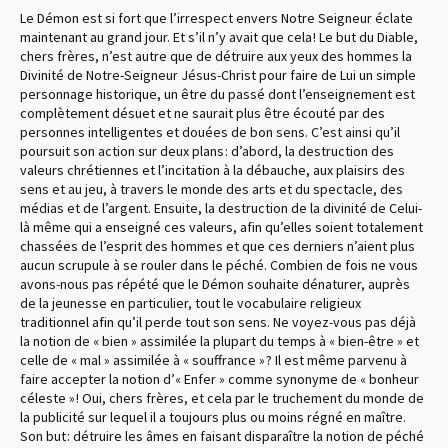
Le Démon est si fort que l’irrespect envers Notre Seigneur éclate
maintenant au grand jour. Et s’il n’y avait que cela ! Le but du Diable,
chers frères, n’est autre que de détruire aux yeux des hommes la
Divinité de Notre-Seigneur Jésus-Christ pour faire de Lui un simple
personnage historique, un être du passé dont l’enseignement est
complètement désuet et ne saurait plus être écouté par des
personnes intelligentes et douées de bon sens. C’est ainsi qu’il
poursuit son action sur deux plans : d’abord, la destruction des
valeurs chrétiennes et l’incitation à la débauche, aux plaisirs des
sens et au jeu, à travers le monde des arts et du spectacle, des
médias et de l’argent. Ensuite, la destruction de la divinité de Celui-
là même qui a enseigné ces valeurs, afin qu’elles soient totalement
chassées de l’esprit des hommes et que ces derniers n’aient plus
aucun scrupule à se rouler dans le péché. Combien de fois ne vous
avons-nous pas répété que le Démon souhaite dénaturer, auprès
de la jeunesse en particulier, tout le vocabulaire religieux
traditionnel afin qu’il perde tout son sens. Ne voyez-vous pas déjà
la notion de « bien » assimilée la plupart du temps à « bien-être » et
celle de « mal » assimilée à « souffrance » ? Il est même parvenu à
faire accepter la notion d’« Enfer » comme synonyme de « bonheur
céleste » ! Oui, chers frères, et cela par le truchement du monde de
la publicité sur lequel il a toujours plus ou moins régné en maître.
Son but : détruire les âmes en faisant disparaître la notion de péché