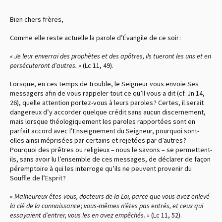
Bien chers frères,
Comme elle reste actuelle la parole d’Évangile de ce soir :
« Je leur enverrai des prophètes et des apôtres, ils tueront les uns et en
persécuteront d’autres. »
(Lc 11, 49).
Lorsque, en ces temps de trouble, le Seigneur vous envoie Ses
messagers afin de vous rappeler tout ce qu’Il vous a dit (cf. Jn 14,
26), quelle attention portez-vous à leurs paroles ? Certes, il serait
dangereux d’y accorder quelque crédit sans aucun discernement,
mais lorsque théologiquement les paroles rapportées sont en
parfait accord avec l’Enseignement du Seigneur, pourquoi sont-
elles ainsi méprisées par certains et rejetées par d’autres ?
Pourquoi des prêtres ou religieux – nous le savons – se permettent-
ils, sans avoir lu l’ensemble de ces messages, de déclarer de façon
péremptoire à qui les interroge qu’ils ne peuvent provenir du
Souffle de l’Esprit ?
« Malheureux êtes-vous, docteurs de la Loi, parce que vous avez enlevé
la clé de la connaissance ; vous-mêmes n’êtes pas entrés, et ceux qui
essayaient d’entrer, vous les en avez empêchés. »
(Lc 11, 52).