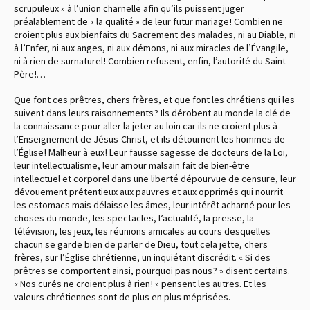
scrupuleux » à l’union charnelle afin qu’ils puissent juger
préalablement de « la qualité » de leur futur mariage ! Combien ne
croient plus aux bienfaits du Sacrement des malades, ni au Diable, ni
à l’Enfer, ni aux anges, ni aux démons, ni aux miracles de l’Évangile,
ni à rien de surnaturel ! Combien refusent, enfin, l’autorité du Saint-
Père !…
Que font ces prêtres, chers frères, et que font les chrétiens qui les
suivent dans leurs raisonnements ? Ils dérobent au monde la clé de
la connaissance pour aller la jeter au loin car ils ne croient plus à
l’Enseignement de Jésus-Christ, et ils détournent les hommes de
l’Église ! Malheur à eux ! Leur fausse sagesse de docteurs de la Loi,
leur intellectualisme, leur amour malsain fait de bien-être
intellectuel et corporel dans une liberté dépourvue de censure, leur
dévouement prétentieux aux pauvres et aux opprimés qui nourrit
les estomacs mais délaisse les âmes, leur intérêt acharné pour les
choses du monde, les spectacles, l’actualité, la presse, la
télévision, les jeux, les réunions amicales au cours desquelles
chacun se garde bien de parler de Dieu, tout cela jette, chers
frères, sur l’Église chrétienne, un inquiétant discrédit. « Si des
prêtres se comportent ainsi, pourquoi pas nous ? » disent certains.
« Nos curés ne croient plus à rien ! » pensent les autres. Et les
valeurs chrétiennes sont de plus en plus méprisées.