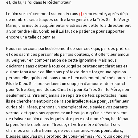
et, de là, la foi dans le Rédempteur.
Le film sorti récemment sur vos écrans
(1)
représente, après déjà
de nombreuses attaques contre la virginité de la Très Sainte Vierge
Marie, une insulte supplémentaire adressée cette fois directement
à Son tendre Fils. Combien il Lui faut de patience pour supporter
encore une telle calomnie !
Nous remercions particulièrement ce soir ceux qui, par des prières
et des sacrifices personnels parfois coûteux, ont offert leur amour
au Seigneur en compensation de cette ignominie. Mais nous
déclarons sans détour à tous ceux qui se prétendent chrétiens et
qui ont tenu à voir ce film sous prétexte de se forger une opinion
personnelle, qu’ils ont, sans doute bien naïvement, péché contre le
Fils de Dieu. S’ils possédaient un soupçon d’amour et de respect
pour Notre-Seigneur Jésus-Christ et pour Sa Très Sainte Mère, non
seulement ils n’iraient jamais se repaître de tels spectacles, mais
ils ne chercheraient point de raison intellectuelle pour justifier leur
curiosité ! Frères, prenons un exemple : si vous saviez vos parents
vertueux et que vous appreniez un beau jour qu’un cinéaste vient
de réaliser un film dans lequel votre père est montré nu, hanté par
la pensée de quelque maîtresse, et votre mère dévoilant ses
charmes à un autre homme, ne vous sentiriez-vous point, alors,
blessés jusqu’au plus profond de vous-mêmes ? Pourquoi donc aller