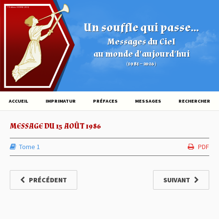
© Éditions HOVINE (2026)
Un souffle qui passe...
Messages du Ciel
au monde d'aujourd'hui
(1981 – 2026)
ACCUEIL
IMPRIMATUR
PRÉFACES
MESSAGES
RECHERCHER
MESSAGE DU 15 AOÛT 1986
Tome 1
PDF
PRÉCÉDENT
SUIVANT