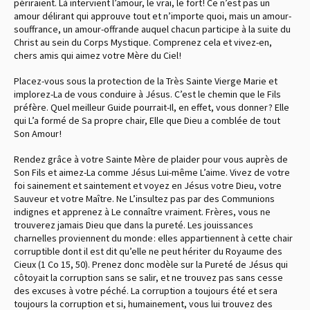
périraient. Là intervient l’amour, le vrai, le fort ! Ce n’est pas un
amour délirant qui approuve tout et n’importe quoi, mais un amour-
souffrance, un amour-offrande auquel chacun participe à la suite du
Christ au sein du Corps Mystique. Comprenez cela et vivez-en,
chers amis qui aimez votre Mère du Ciel !
Placez-vous sous la protection de la Très Sainte Vierge Marie et
implorez-La de vous conduire à Jésus. C’est le chemin que le Fils
préfère. Quel meilleur Guide pourrait-Il, en effet, vous donner ? Elle
qui L’a formé de Sa propre chair, Elle que Dieu a comblée de tout
Son Amour !
Rendez grâce à votre Sainte Mère de plaider pour vous auprès de
Son Fils et aimez-La comme Jésus Lui-même L’aime. Vivez de votre
foi sainement et saintement et voyez en Jésus votre Dieu, votre
Sauveur et votre Maître. Ne L’insultez pas par des Communions
indignes et apprenez à Le connaître vraiment. Frères, vous ne
trouverez jamais Dieu que dans la pureté. Les jouissances
charnelles proviennent du monde : elles appartiennent à cette chair
corruptible dont il est dit qu’elle ne peut hériter du Royaume des
Cieux (1 Co 15, 50). Prenez donc modèle sur la Pureté de Jésus qui
côtoyait la corruption sans se salir, et ne trouvez pas sans cesse
des excuses à votre péché. La corruption a toujours été et sera
toujours la corruption et si, humainement, vous lui trouvez des