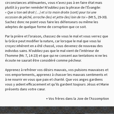
circonstances atténuantes, vous n’avez pas à en faire état mais
plutôt à y porter remède ! N’oubliez pas la phrase de l’Évangile :
« Que si ton œil droit (…) et si ta main droite (sont) pour toi une
occasion de péché, arrache-(les) et jette-(les) loin de toi »
(Mt 5, 29-30).
Sachez donc ne point vous faire les défenseurs ou même les
adeptes de quelque forme de corruption que ce soit.
Par la prière et l’oraison, chassez de vous le mal et vous verrez que
la Grâce peut modifier la nature, car lorsque le mal que vous lui
croyez inhérent en a été chassé, vous devenez de nouveau des
individus sains. N’oubliez pas que le mal vient de l’intérieur de
l’homme (Mc 7, 14-23) et que qui ne consent aux tentations ni ne les
écoute ne saurait être considéré comme pécheur.
Apprenez à refréner vos désirs mauvais, vos pulsions mauvaises et
vos emportements, apprenez à chasser les mauvais sentiments et
à ne nourrir en vous que paix et charité. Que vos anges gardiens
vous y aident efficacement et qu’ils gardent toujours Jésus et Marie
présents dans votre cœur.
+ Vos frères dans la Joie de l’Assomption