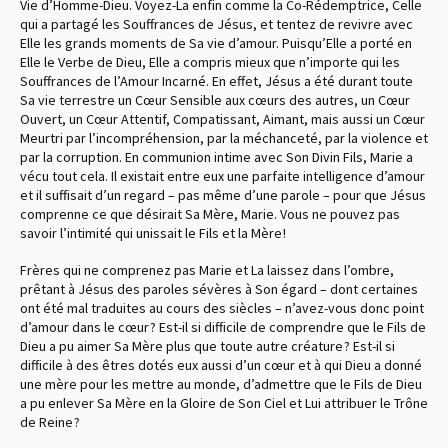
Vie d’Homme-Dieu. Voyez-La enfin comme la Co-Rédemptrice, Celle
qui a partagé les Souffrances de Jésus, et tentez de revivre avec
Elle les grands moments de Sa vie d’amour. Puisqu’Elle a porté en
Elle le Verbe de Dieu, Elle a compris mieux que n’importe qui les
Souffrances de l’Amour Incarné. En effet, Jésus a été durant toute
Sa vie terrestre un Cœur Sensible aux cœurs des autres, un Cœur
Ouvert, un Cœur Attentif, Compatissant, Aimant, mais aussi un Cœur
Meurtri par l’incompréhension, par la méchanceté, par la violence et
par la corruption. En communion intime avec Son Divin Fils, Marie a
vécu tout cela. Il existait entre eux une parfaite intelligence d’amour
et il suffisait d’un regard – pas même d’une parole – pour que Jésus
comprenne ce que désirait Sa Mère, Marie. Vous ne pouvez pas
savoir l’intimité qui unissait le Fils et la Mère !
Frères qui ne comprenez pas Marie et La laissez dans l’ombre,
prêtant à Jésus des paroles sévères à Son égard – dont certaines
ont été mal traduites au cours des siècles – n’avez-vous donc point
d’amour dans le cœur ? Est-il si difficile de comprendre que le Fils de
Dieu a pu aimer Sa Mère plus que toute autre créature ? Est-il si
difficile à des êtres dotés eux aussi d’un cœur et à qui Dieu a donné
une mère pour les mettre au monde, d’admettre que le Fils de Dieu
a pu enlever Sa Mère en la Gloire de Son Ciel et Lui attribuer le Trône
de Reine ?