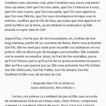
Combien vous raisonnez mal, amis ! Combien vous savez mal aimer !
Vous qui aimez tant que l’on vous aime, que l’on s’intéresse à vous,
que l’on vous sourie, que l’on vous parle, que l’on vous apprécie,
que l’on vous félicite, que l’on vous récompense lorsque vous le
méritez, souffrez que le Fils de Dieu, qui a plus que tout apprécié et
aimé Sa Mère sur la terre, Lui ait attribué la seule place qu’Elle
pouvait occuper dans le Ciel !
Aujourd’hui, c’est le jour de Son Assomption, et, revêtue de Son
long manteau, parée de Sa couronne de Reine, Marie vous présente
Son Fils. Elle ne vient pas seule pour recueillir vos doléances et vos
prières. Elle ne désire pas de louanges personnelles : Elle souhaite
voir le monde reconnaître Jésus, le Fruit de Ses entrailles, parce
qu’Il est l’Amour, parce qu’Il est la Vie et qu’aucun homme ne pourra
aller au Père sans passer par Lui. Elle vous présente Son Fils Enfant,
Son Fils Obéissant, Son Fils Fidèle, Son Fils Aimant, Son Fils
Souffrant et Elle vous dit du haut du Ciel :
« Regardez Mon Fils et aimez-Le.
Soyez obéissants, Mes enfants ! »
Certes, vos prières La comblent de joie et Elle vous accorde
de nombreuses Grâces en retour, mais, chers frères, comprenez
vraiment ce que Marie attend de vous ! Jésus n’est pas compris