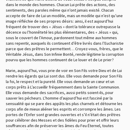
dans le monde des hommes. Chacun Lui prête des actions, des
sentiments, des paroles même qui n’ont jamais existé. Chacun
accepte de faire de Lui un modèle, mais un modèle qui n’est qu’une
image réfléchie de ses propres désirs : ainsi, il est aujourd’hui
fréquent de trouver des « Jésus » dont la tolérance outrepasse la
décence ou l’honnêteté les plus élémentaires, des « Jésus » qui,
sous le couvert de l’Amour, pardonnent tout même aux hommes
sans repentir, auxquels ils continuent d’être livrés dans l’Eucharistie
parce que des prêtres le permettent… Croyez-vous, frères, que le
Véritable Jésus, dans Son Infinie Bonté, rende légitime la corruption
pourvu que les hommes continuent de Le louer et de Le prier ?
Marie, aujourd’hui, vous prie de voir en Son Fils votre Dieu et de Lui
rendre les égards qui Lui sont dus. Elle vous demande pour Son Fils
la foi, le respect et la pureté. Elle vous demande un cœur et un
corps prêts à L’accueillir fréquemment dans la Sainte Communion.
Elle vous demande des sacrifices, aussi petits soient-ils, pour
sauver les pécheurs. L’homme d’aujourd’hui est fasciné par la
sensualité qui se pare des appâts les plus charnels et détourne les
corps afin de mieux aliéner les esprits et corrompre les âmes. Les
portes de l’Enfer sont grandes ouvertes et s’il n’était des prêtres
pour célébrer des Messes et des fidèles pour prier et offrir leurs
souffrances afin de préserver les âmes du Feu Éternel, toutes