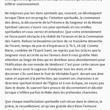
infiltrer sournoisement.
Ne méprisez pas les dons spirituels qui, souvent, se développent
lorsque l’âme est en progrès : l’intuition spirituelle, la communion
des âmes, la découverte de la Présence du Seigneur et du Monde
Spirituel. Laissez s’ouvrir vos yeux spirituels et vos oreilles
spirituelles et vous verrez et entendrez. Que votre entendement
ne fasse point obstacle à la réalité de l’oraison et de la Communion
des Saints. Relisez la Deuxième Lecture de ce troisième dimanche
de l’Avent, temps de joie et d’espérance (1 Th 5, 16-24). Comme
Marie, comblée de l’Esprit Saint, ne rejetez pas les Grâces que le
Seigneur vous accorde ou les faveurs dont Il vous gratifie. Mais
attention au Singe de Dieu qui en distribue aussi abondamment pour
l’édification de son monde de ténèbres ! C’est pour cette raison que
vous devez avoir la sagesse d’analyser tous les dons et de
discerner s’ils sont bien le fruit du Véritable Esprit : devant une âme
saine et aspirant à la perfection, qui soumet ses charismes à un
directeur spirituel éclairé de l’Église et à son évêque, ne soyez pas
dans le doute. Ils sauront faire preuve de discernement et déceler
lorsque s’infiltre parfois le Malin dans les prétendus charismes.
Que chaque manifestation spirituelle soit vécue dans le silence, la
prière, le recueillement, et qu’une grande discrétion l’entoure :