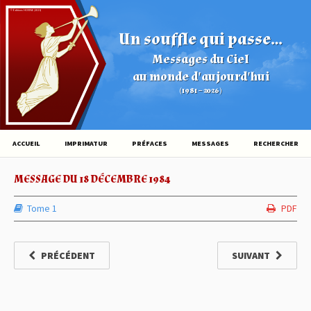
© Éditions HOVINE (2026)
Un souffle qui passe...
Messages du Ciel
au monde d'aujourd'hui
(1981 – 2026)
ACCUEIL
IMPRIMATUR
PRÉFACES
MESSAGES
RECHERCHER
MESSAGE DU 18 DÉCEMBRE 1984
Tome 1
PDF
PRÉCÉDENT
SUIVANT