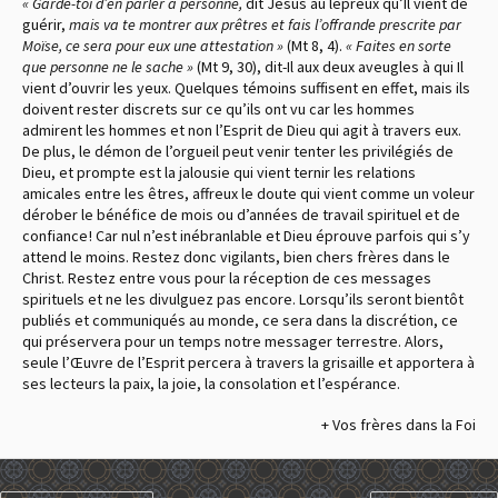
« Garde-toi d’en parler à personne,
dit Jésus au lépreux qu’Il vient de
guérir,
mais va te montrer aux prêtres et fais l’offrande prescrite par
Moïse, ce sera pour eux une attestation »
(Mt 8, 4).
« Faites en sorte
que personne ne le sache »
(Mt 9, 30), dit-Il aux deux aveugles à qui Il
vient d’ouvrir les yeux. Quelques témoins suffisent en effet, mais ils
doivent rester discrets sur ce qu’ils ont vu car les hommes
admirent les hommes et non l’Esprit de Dieu qui agit à travers eux.
De plus, le démon de l’orgueil peut venir tenter les privilégiés de
Dieu, et prompte est la jalousie qui vient ternir les relations
amicales entre les êtres, affreux le doute qui vient comme un voleur
dérober le bénéfice de mois ou d’années de travail spirituel et de
confiance ! Car nul n’est inébranlable et Dieu éprouve parfois qui s’y
attend le moins. Restez donc vigilants, bien chers frères dans le
Christ. Restez entre vous pour la réception de ces messages
spirituels et ne les divulguez pas encore. Lorsqu’ils seront bientôt
publiés et communiqués au monde, ce sera dans la discrétion, ce
qui préservera pour un temps notre messager terrestre. Alors,
seule l’Œuvre de l’Esprit percera à travers la grisaille et apportera à
ses lecteurs la paix, la joie, la consolation et l’espérance.
+ Vos frères dans la Foi