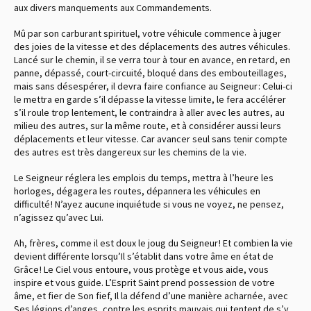
aux divers manquements aux Commandements.
Mû par son carburant spirituel, votre véhicule commence à juger
des joies de la vitesse et des déplacements des autres véhicules.
Lancé sur le chemin, il se verra tour à tour en avance, en retard, en
panne, dépassé, court-circuité, bloqué dans des embouteillages,
mais sans désespérer, il devra faire confiance au Seigneur : Celui-ci
le mettra en garde s’il dépasse la vitesse limite, le fera accélérer
s’il roule trop lentement, le contraindra à aller avec les autres, au
milieu des autres, sur la même route, et à considérer aussi leurs
déplacements et leur vitesse. Car avancer seul sans tenir compte
des autres est très dangereux sur les chemins de la vie.
Le Seigneur réglera les emplois du temps, mettra à l’heure les
horloges, dégagera les routes, dépannera les véhicules en
difficulté ! N’ayez aucune inquiétude si vous ne voyez, ne pensez,
n’agissez qu’avec Lui.
Ah, frères, comme il est doux le joug du Seigneur ! Et combien la vie
devient différente lorsqu’Il s’établit dans votre âme en état de
Grâce ! Le Ciel vous entoure, vous protège et vous aide, vous
inspire et vous guide. L’Esprit Saint prend possession de votre
âme, et fier de Son fief, Il la défend d’une manière acharnée, avec
Ses légions d’anges, contre les esprits mauvais qui tentent de s’y