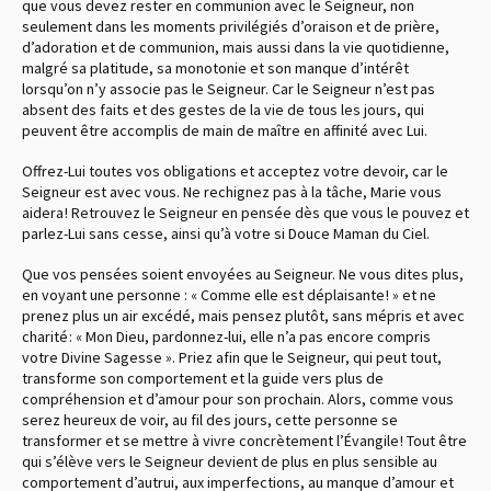
que vous devez rester en communion avec le Seigneur, non
seulement dans les moments privilégiés d’oraison et de prière,
d’adoration et de communion, mais aussi dans la vie quotidienne,
malgré sa platitude, sa monotonie et son manque d’intérêt
lorsqu’on n’y associe pas le Seigneur. Car le Seigneur n’est pas
absent des faits et des gestes de la vie de tous les jours, qui
peuvent être accomplis de main de maître en affinité avec Lui.
Offrez-Lui toutes vos obligations et acceptez votre devoir, car le
Seigneur est avec vous. Ne rechignez pas à la tâche, Marie vous
aidera ! Retrouvez le Seigneur en pensée dès que vous le pouvez et
parlez-Lui sans cesse, ainsi qu’à votre si Douce Maman du Ciel.
Que vos pensées soient envoyées au Seigneur. Ne vous dites plus,
en voyant une personne : « Comme elle est déplaisante ! » et ne
prenez plus un air excédé, mais pensez plutôt, sans mépris et avec
charité : « Mon Dieu, pardonnez-lui, elle n’a pas encore compris
votre Divine Sagesse ». Priez afin que le Seigneur, qui peut tout,
transforme son comportement et la guide vers plus de
compréhension et d’amour pour son prochain. Alors, comme vous
serez heureux de voir, au fil des jours, cette personne se
transformer et se mettre à vivre concrètement l’Évangile ! Tout être
qui s’élève vers le Seigneur devient de plus en plus sensible au
comportement d’autrui, aux imperfections, au manque d’amour et