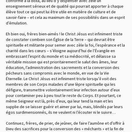
conforme à la doxa, au lieu d’y dispenser avec zèle un
enseignement sérieux et de qualité qui pourrait apporter à chaque
élève tout ce qui peut lui être utile en matière de culture et de
savoir-faire – et cela au maximum de ses possibilités dans un esprit
d’émulation.
Eh bien oui, frères bien-aimés ! le Christ Jésus est infiniment triste
de constater combien son Église de la Terre – qui devrait être
spirituelle et militante pour semer avec zèle la foi, l’espérance et la
charité dans les cœurs – s’éloigne aujourd’hui de l’Évangile en
embrassant l’esprit du monde et sa médiocrité, et délaisse sa
véritable mission qui est prioritairement le salut des âmes, leur
éducation, l’administration des sacrements et la conversion des
pécheurs sans compromis avec le monde, en vue de la Vie
Éternelle. Le Christ Jésus est infiniment triste lorsqu’il voit des
membres de son Corps malades d’une lèpre spirituelle qui les
défigure, transmettre volontairement leur infection autour d’eux
pour contaminer peu à peu tout le reste du Corps. Et pourtant, ce
même Seigneur est là, près d’eux, qui leur tend la main et les
supplie de se laisser guérir et aimer par lui, mais, blindés par leurs
égos surdimensionnés, ils ne veulent ni l’écouter ni le suivre…
Continuez, frères, de prier, de jeûner, de faire l’aumône et d’offrir à
Dieu des sacrifices pour la conversion des « méchants » et la fin de