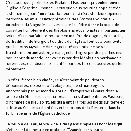
C’est pourquoi j’exhorte les Prélats et Pasteurs qui veulent ouvrir
l’Église à l’esprit du monde – ceux que vous pourriez appeler très
justement aujourd’hui « faux docteurs » – à réajuster leurs opinions
personnelles et leurs interprétations des
Écritures Saintes
aux
directives du Magistère universel après s’être donné la peine de
consulter humblement des théologiens et canonistes impartiaux qui
soient d’une parfaite orthodoxie en matière de dogme, de morale,
de Tradition, de liturgie et de droit de l’Église. Tout cela pour éviter
que le Corps Mystique du Seigneur Jésus-Christ ne se voie
transformé en une auberge espagnole dirigée par des pantins mus
par l’esprit du monde, convaincus par des idéologies partisanes ou
hérétiques, et – disons-le – hantés par des forces obscures qui les
dépassent.
En effet, frères bien-aimés, ce n’est point de politicards
débonnaires, de pseudo-écologistes, de climatologues
endoctrinés par les mondialistes ou d’utopistes rêveurs dont le
peuple chrétien a aujourd’hui besoin, mais d’authentiques Pasteurs,
d’hommes de Dieu spirituels qui aient à la fois les pieds sur terre et
la tête au Ciel, et sachent élever les brebis de la Bergerie dans la
foi bimillénaire de l’Église catholique.
Le peuple de Dieu, le vrai – celui des gens simples et honnêtes qui
s’efforcent de mettre en pratique l’Évangile dans leur vie