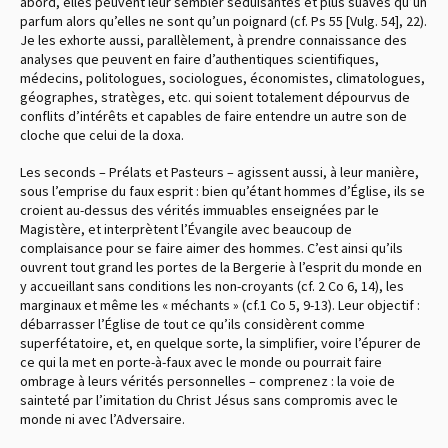
abord, elles peuvent leur sembler séduisantes et plus suaves qu’un
parfum alors qu’elles ne sont qu’un poignard (cf. Ps 55 [Vulg. 54], 22).
Je les exhorte aussi, parallèlement, à prendre connaissance des
analyses que peuvent en faire d’authentiques scientifiques,
médecins, politologues, sociologues, économistes, climatologues,
géographes, stratèges, etc. qui soient totalement dépourvus de
conflits d’intérêts et capables de faire entendre un autre son de
cloche que celui de la doxa.
Les seconds – Prélats et Pasteurs – agissent aussi, à leur manière,
sous l’emprise du faux esprit : bien qu’étant hommes d’Église, ils se
croient au-dessus des vérités immuables enseignées par le
Magistère, et interprètent l’Évangile avec beaucoup de
complaisance pour se faire aimer des hommes. C’est ainsi qu’ils
ouvrent tout grand les portes de la Bergerie à l’esprit du monde en
y accueillant sans conditions les non-croyants (cf. 2 Co 6, 14), les
marginaux et même les « méchants » (cf.1 Co 5, 9-13). Leur objectif :
débarrasser l’Église de tout ce qu’ils considèrent comme
superfétatoire, et, en quelque sorte, la simplifier, voire l’épurer de
ce qui la met en porte-à-faux avec le monde ou pourrait faire
ombrage à leurs vérités personnelles – comprenez : la voie de
sainteté par l’imitation du Christ Jésus sans compromis avec le
monde ni avec l’Adversaire.