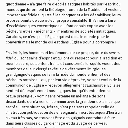
quotidienne – n’a que faire d’ecclésiastiques habités par l’esprit du
monde, qui déforment la théologie, font fi de la Tradition et veulent
imposer aux fidèles, quitte à les choquer et à les déstabiliser, leurs
propres points de vue et leur propre sensibilité. Il n’a rien à faire
d’ecclésiastiques excentriques qui font copain-copain avec les
pécheurs et les « méchants », membres de sociétés initiatiques.
Car alors, ce n’est plus l’Église qui est dans le monde pour le
convertir mais le monde qui est dans l’Église pour la corrompre !
En vérité, les hommes et les femmes de ce peuple, doté du
sensus
fidei,
qui sont sains d’esprit et qui ont du respect pour la Tradition et
pour le sacré, se sentent trahis et consternés lorsqu’ils voient des
membres de leur clergé revêtus de vêtements liturgiques
grandguignolesques se faire la risée du monde entier, et des
pécheurs notoires – qui, par leur vie dépravée, se sont exclus de la
communion de l’Église – recevoir allègrement l’Eucharistie. Et ils se
sentent désespérément nostalgiques lorsqu’ils entendent un
orgue prestigieux vomir sans retenue un mélange de sons
discordants qui n’a rien en commun avec la grandeur de la musique
sacrée. Cette situation, frères, n’est pas sans rappeler celle de
l’instruction publique, où des enseignants, recrutés aujourd’hui à un
niveau très bas, se trouvent être des guignols contraints à faire
dans leurs classes du gardiennage et du lavage de cerveau