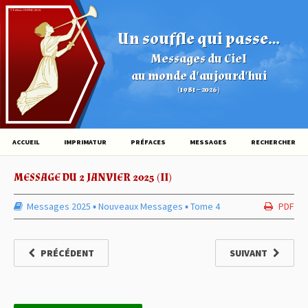
© Éditions HOVINE (2026)
Un souffle qui passe...
Messages du Ciel
au monde d'aujourd'hui
(1981 – 2026)
ACCUEIL
IMPRIMATUR
PRÉFACES
MESSAGES
RECHERCHER
MESSAGE DU 2 JANVIER 2025 (II)
Messages 2025
▪︎
Nouveaux Messages
▪︎
Tome 4
PDF
PRÉCÉDENT
SUIVANT