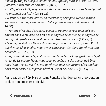
monde
[Satan]
va être jeté dehors ; et moi, quand j’aurai été élevé de terre,
j’attirerai à moi tous les hommes. »
(Jn 12, 31-32)
« … l’Esprit de vérité, lui que le monde ne peut recevoir, car il ne le voit pas et
ne le connaît pas […]. »
(Jn 14, 17)
« Je vous ai parlé ainsi, afin qu’en moi vous ayez la paix. Dans le monde,
vous avez à souffrir, mais courage ! Moi, je suis vainqueur du monde. »
(Jn
16, 33)
« Pourtant, c’est bien de sagesse que nous parlons devant ceux qui sont
adultes dans la foi, mais ce n’est pas la sagesse de ce monde, la sagesse de
ceux qui dirigent ce monde et qui vont à leur destruction. »
(1 Co 2, 6)
« Or nous, ce n’est pas l’esprit du monde que nous avons reçu, mais l’Esprit
qui vient de Dieu, et ainsi nous avons conscience des dons que Dieu nous a
accordés. »
(1 Co 2, 12)
« Eux, ils sont du monde ; voilà pourquoi ils parlent le langage du monde, et
le monde les écoute. Nous, nous sommes de Dieu ; celui qui connaît Dieu
nous écoute ; celui qui n’est pas de Dieu ne nous écoute pas. C’est ainsi que
nous reconnaissons l’esprit de vérité et l’esprit de l’erreur. »
(1 Jn 4, 5-6)
Approbation du Père Marc-Antoine Fontelle o.b., docteur en théologie, en
droit canonique et en droit civil.
PRÉCÉDENT
SUIVANT