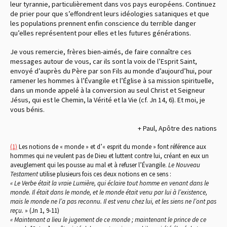
leur tyrannie, particulièrement dans vos pays européens. Continuez
de prier pour que s’effondrent leurs idéologies sataniques et que
les populations prennent enfin conscience du terrible danger
qu’elles représentent pour elles et les futures générations.
Je vous remercie, frères bien-aimés, de faire connaître ces
messages autour de vous, car ils sont la voix de l’Esprit Saint,
envoyé d’auprès du Père par son Fils au monde d’aujourd’hui, pour
ramener les hommes à l’Évangile et l’Église à sa mission spirituelle,
dans un monde appelé à la conversion au seul Christ et Seigneur
Jésus, qui est le Chemin, la Vérité et la Vie (cf. Jn 14, 6). Et moi, je
vous bénis.
+ Paul, Apôtre des nations
(1)
Les notions de « monde » et d’« esprit du monde » font référence aux
hommes qui ne veulent pas de Dieu et luttent contre lui, créant en eux un
aveuglement qui les pousse au mal et à refuser l’Évangile.
Le Nouveau
Testament
utilise plusieurs fois ces deux notions en ce sens :
« Le Verbe était la vraie Lumière, qui éclaire tout homme en venant dans le
monde. Il était dans le monde, et le monde était venu par lui à l’existence,
mais le monde ne l’a pas reconnu. Il est venu chez lui, et les siens ne l’ont pas
reçu.
» (Jn 1, 9-11)
« Maintenant a lieu le jugement de ce monde ; maintenant le prince de ce