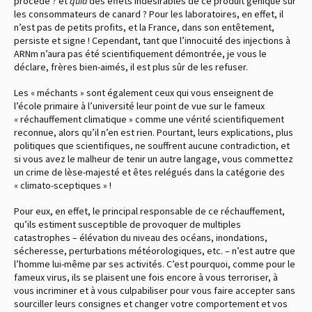
procédé ? et
quid
des effets indésirables de ce produit génique sur
les consommateurs de canard ? Pour les laboratoires, en effet, il
n’est pas de petits profits, et la France, dans son entêtement,
persiste et signe ! Cependant, tant que l’innocuité des injections à
ARNm n’aura pas été scientifiquement démontrée, je vous le
déclare, frères bien-aimés, il est plus sûr de les refuser.
Les « méchants » sont également ceux qui vous enseignent de
l’école primaire à l’université leur point de vue sur le fameux
« réchauffement climatique » comme une vérité scientifiquement
reconnue, alors qu’il n’en est rien. Pourtant, leurs explications, plus
politiques que scientifiques, ne souffrent aucune contradiction, et
si vous avez le malheur de tenir un autre langage, vous commettez
un crime de lèse-majesté et êtes relégués dans la catégorie des
« climato-sceptiques » !
Pour eux, en effet, le principal responsable de ce réchauffement,
qu’ils estiment susceptible de provoquer de multiples
catastrophes – élévation du niveau des océans, inondations,
sécheresse, perturbations météorologiques, etc. – n’est autre que
l’homme lui-même par ses activités. C’est pourquoi, comme pour le
fameux virus, ils se plaisent une fois encore à vous terroriser, à
vous incriminer et à vous culpabiliser pour vous faire accepter sans
sourciller leurs consignes et changer votre comportement et vos