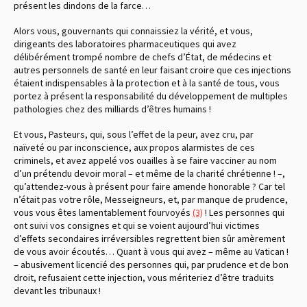
présent les dindons de la farce…
Alors vous, gouvernants qui connaissiez la vérité, et vous,
dirigeants des laboratoires pharmaceutiques qui avez
délibérément trompé nombre de chefs d’État, de médecins et
autres personnels de santé en leur faisant croire que ces injections
étaient indispensables à la protection et à la santé de tous, vous
portez à présent la responsabilité du développement de multiples
pathologies chez des milliards d’êtres humains !
Et vous, Pasteurs, qui, sous l’effet de la peur, avez cru, par
naïveté ou par inconscience, aux propos alarmistes de ces
criminels, et avez appelé vos ouailles à se faire vacciner au nom
d’un prétendu devoir moral – et même de la charité chrétienne ! –,
qu’attendez-vous à présent pour faire amende honorable ? Car tel
n’était pas votre rôle, Messeigneurs, et, par manque de prudence,
vous vous êtes lamentablement fourvoyés
(3)
! Les personnes qui
ont suivi vos consignes et qui se voient aujourd’hui victimes
d’effets secondaires irréversibles regrettent bien sûr amèrement
de vous avoir écoutés… Quant à vous qui avez – même au Vatican !
– abusivement licencié des personnes qui, par prudence et de bon
droit, refusaient cette injection, vous mériteriez d’être traduits
devant les tribunaux !