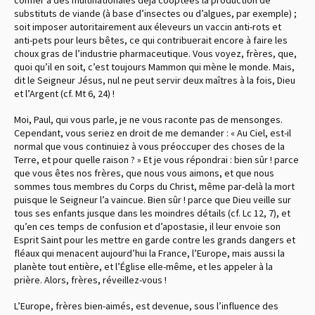
substituts de viande (à base d’insectes ou d’algues, par exemple) ;
soit imposer autoritairement aux éleveurs un vaccin anti-rots et
anti-pets pour leurs bêtes, ce qui contribuerait encore à faire les
choux gras de l’industrie pharmaceutique. Vous voyez, frères, que,
quoi qu’il en soit, c’est toujours Mammon qui mène le monde. Mais,
dit le Seigneur Jésus, nul ne peut servir deux maîtres à la fois, Dieu
et l’Argent (cf. Mt 6, 24) !
Moi, Paul, qui vous parle, je ne vous raconte pas de mensonges.
Cependant, vous seriez en droit de me demander : « Au Ciel, est-il
normal que vous continuiez à vous préoccuper des choses de la
Terre, et pour quelle raison ? » Et je vous répondrai : bien sûr ! parce
que vous êtes nos frères, que nous vous aimons, et que nous
sommes tous membres du Corps du Christ, même par-delà la mort
puisque le Seigneur l’a vaincue. Bien sûr ! parce que Dieu veille sur
tous ses enfants jusque dans les moindres détails (cf. Lc 12, 7), et
qu’en ces temps de confusion et d’apostasie, il leur envoie son
Esprit Saint pour les mettre en garde contre les grands dangers et
fléaux qui menacent aujourd’hui la France, l’Europe, mais aussi la
planète tout entière, et l’Église elle-même, et les appeler à la
prière. Alors, frères, réveillez-vous !
L’Europe, frères bien-aimés, est devenue, sous l’influence des