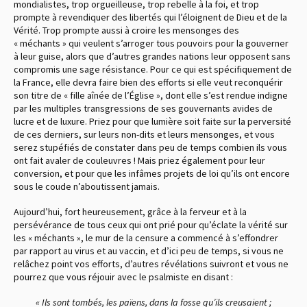
mondialistes, trop orgueilleuse, trop rebelle à la foi, et trop
prompte à revendiquer des libertés qui l’éloignent de Dieu et de la
Vérité. Trop prompte aussi à croire les mensonges des
« méchants » qui veulent s’arroger tous pouvoirs pour la gouverner
à leur guise, alors que d’autres grandes nations leur opposent sans
compromis une sage résistance. Pour ce qui est spécifiquement de
la France, elle devra faire bien des efforts si elle veut reconquérir
son titre de « fille aînée de l’Église », dont elle s’est rendue indigne
par les multiples transgressions de ses gouvernants avides de
lucre et de luxure. Priez pour que lumière soit faite sur la perversité
de ces derniers, sur leurs non-dits et leurs mensonges, et vous
serez stupéfiés de constater dans peu de temps combien ils vous
ont fait avaler de couleuvres ! Mais priez également pour leur
conversion, et pour que les infâmes projets de loi qu’ils ont encore
sous le coude n’aboutissent jamais.
Aujourd’hui, fort heureusement, grâce à la ferveur et à la
persévérance de tous ceux qui ont prié pour qu’éclate la vérité sur
les « méchants », le mur de la censure a commencé à s’effondrer
par rapport au virus et au vaccin, et d’ici peu de temps, si vous ne
relâchez point vos efforts, d’autres révélations suivront et vous ne
pourrez que vous réjouir avec le psalmiste en disant :
« Ils sont tombés, les païens, dans la fosse qu’ils creusaient ;