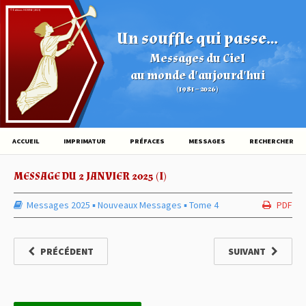
© Éditions HOVINE (2026)
Un souffle qui passe...
Messages du Ciel
au monde d'aujourd'hui
(1981 – 2026)
ACCUEIL
IMPRIMATUR
PRÉFACES
MESSAGES
RECHERCHER
MESSAGE DU 2 JANVIER 2025 (I)
Messages 2025
▪︎
Nouveaux Messages
▪︎
Tome 4
PDF
PRÉCÉDENT
SUIVANT