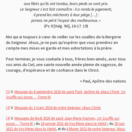
aux filets qu’ils ont tendus, leurs pieds se sont pris.
Le Seigneur s’est fait connaître : il a rendu le jugement,
il prend les méchants à leur piège […] :
jamais ne périt l’espoir des malheureux. »
(Ps 9 [Vulg. 9A], 16-17. 19)
Moi qui ai toujours à cœur de veiller sur les ouailles de la Bergerie
du Seigneur Jésus, je ne puis qu’espérer que vous prendrez en
compte mes mises en garde et mes exhortations à la prière.
Pour terminer, je vous souhaite à tous, frères bien-aimés, avec tous
vos amis du Ciel, une sainte nouvelle année pleine de sagesse, de
courage, d’espérance et de confiance dans le Christ.
+ Paul, Apôtre des nations
(1)
V.
Message du 8 septembre 2020 de saint Paul, Apôtre de Jésus-Christ,
Un
Souffle qui passe…,
Tome III
.
(2)
V.
Message du 2 mars 2024 de notre Seigneur Jésus-Christ
.
(3)
V.
Messages de Noël 2020 de saint Jean-Marie Vianney,
Un Souffle qui
passe…,
Tome III
; du
18 janvier 2021 de Vos frères dans la Vérité
; du
20 juin
2021 de Vos frères dans la Vérité
, et du
6 février 2022 de notre Seigneur Jésus-