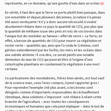
représente, en ce domaine, qu’une goutte d’eau dans un océan
(6)
.
En vérité, il faut dire que la Terre se porte plutôt bien puisque, dans
son ensemble et depuis plusieurs décennies, la nature n’a jamais
été aussi verdoyante ! Il n’y a donc aucune nécessité à vouloir
absolument réduire dans ce pays la quantité de CO2, pas plus que
la quantité de méthane issue des pets et rots de vos bovins dans
l’unique but de remédier au fameux « effet de serre ». La Terre, en
effet, a besoin de quantités de CO2 pour nourrir sa végétation et
rester verte – quantités qui, ainsi que l’a voulu le Créateur, sont
gérées naturellement par les forêts, les mers et les océans dans
une subtile alchimie ! À vrai dire, ce serait plutôt une notable
diminution du taux de CO2 qui pourrait être à l’origine d’une
catastrophe planétaire en condamnant la végétation à une mort
certaine.
Ce partisanisme des mondialistes, frères bien-aimés, est tout sauf
de la science mais, vous l’avez compris, il peut rapporter gros !
Pour reprendre l’exemple cité plus avant, si les bovins sont
désignés comme d’importants responsables du réchauffement
climatique, deux solutions s’imposent : soit réduire à néant cette
branche de l’agriculture – avec toutes les conséquences
économiques et humaines que cela peut impliquer – dans le but de
confier à des multinationales déjà cooptées la production de