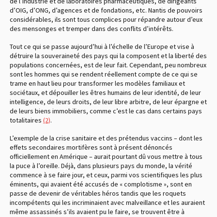
de l’industrie et de laboratoires pharmaceutiques, de dirigeants
d’OIG, d’ONG, d’agences et de fondations, etc. Nantis de pouvoirs
considérables, ils sont tous complices pour répandre autour d’eux
des mensonges et tremper dans des conflits d’intérêts.
Tout ce qui se passe aujourd’hui à l’échelle de l’Europe et vise à
détruire la souveraineté des pays qui la composent et la liberté des
populations concernées, est de leur fait. Cependant, peu nombreux
sont les hommes qui se rendent réellement compte de ce qui se
trame en haut lieu pour transformer les modèles familiaux et
sociétaux, et dépouiller les êtres humains de leur identité, de leur
intelligence, de leurs droits, de leur libre arbitre, de leur épargne et
de leurs biens immobiliers, comme c’est le cas dans certains pays
totalitaires
(2)
.
L’exemple de la crise sanitaire et des prétendus vaccins – dont les
effets secondaires mortifères sont à présent dénoncés
officiellement en Amérique – aurait pourtant dû vous mettre à tous
la puce à l’oreille. Déjà, dans plusieurs pays du monde, la vérité
commence à se faire jour, et ceux, parmi vos scientifiques les plus
éminents, qui avaient été accusés de « complotisme », sont en
passe de devenir de véritables héros tandis que les roquets
incompétents qui les incriminaient avec malveillance et les auraient
même assassinés s’ils avaient pu le faire, se trouvent être à