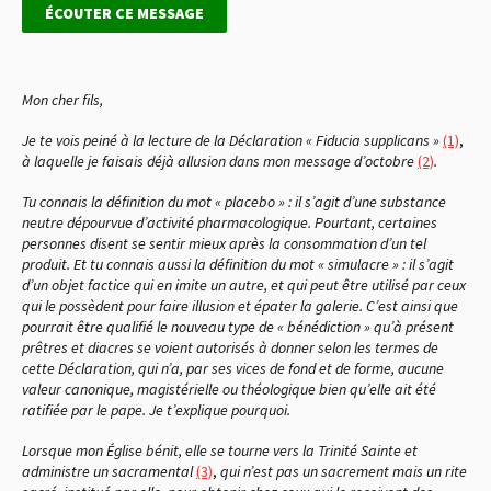
ÉCOUTER CE MESSAGE
Mon cher fils,
Je te vois peiné à la lecture de la Déclaration « Fiducia supplicans »
(1)
,
à laquelle je faisais déjà allusion dans mon message d’octobre
(2)
.
Tu connais la définition du mot « placebo » : il s’agit d’une substance
neutre dépourvue d’activité pharmacologique. Pourtant, certaines
personnes disent se sentir mieux après la consommation d’un tel
produit. Et tu connais aussi la définition du mot « simulacre » : il s’agit
d’un objet factice qui en imite un autre, et qui peut être utilisé par ceux
qui le possèdent pour faire illusion et épater la galerie. C’est ainsi que
pourrait être qualifié le nouveau type de « bénédiction » qu’à présent
prêtres et diacres se voient autorisés à donner selon les termes de
cette Déclaration, qui n’a, par ses vices de fond et de forme, aucune
valeur canonique, magistérielle ou théologique bien qu’elle ait été
ratifiée par le pape
. Je t’explique pourquoi.
Lorsque mon Église bénit, elle se tourne vers la Trinité Sainte et
administre un sacramental
(3)
,
qui n’est pas un sacrement mais un rite