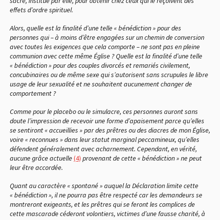
sacré, institué par elle, pour obtenir chez ceux qui le reçoivent des
effets d’ordre spirituel
.
Alors, quelle est la finalité d’une telle « bénédiction » pour des
personnes qui – à moins d’être engagées sur un chemin de conversion
avec toutes les exigences que cela comporte – ne sont pas en pleine
communion avec cette même Église ? Quelle est la finalité d’une telle
« bénédiction » pour des couples divorcés et remariés civilement,
concubinaires ou de même sexe qui s’autorisent sans scrupules le libre
usage de leur sexualité et ne souhaitent aucunement changer de
comportement ?
Comme pour le placebo ou le simulacre, ces personnes auront sans
doute l’impression de recevoir une forme d’apaisement parce qu’elles
se sentiront « accueillies » par des prêtres ou des diacres de mon Église,
voire « reconnues » dans leur statut marginal peccamineux, qu’elles
défendent généralement avec acharnement. Cependant, en vérité,
aucune grâce actuelle
(4)
provenant de cette « bénédiction » ne peut
leur être accordée.
Quant au caractère « spontané » auquel la Déclaration limite cette
« bénédiction », il ne pourra pas être respecté car les demandeurs se
montreront exigeants, et les prêtres qui se feront les complices de
cette mascarade céderont volontiers, victimes d’une fausse charité, à