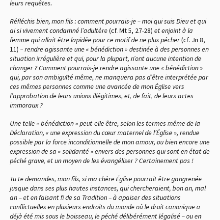
leurs requêtes.
Réfléchis bien, mon fils : comment pourrais-je – moi qui suis Dieu et qui
ai si vivement condamné l’adultère
(cf. Mt 5, 27-28)
et enjoint à la
femme qui allait être lapidée pour ce motif de ne plus pécher
(cf. Jn 8,
11)
– rendre agissante une « bénédiction » destinée à des personnes en
situation irrégulière et qui, pour la plupart, n’ont aucune intention de
changer ? Comment pourrais-je rendre agissante une « bénédiction »
qui, par son ambiguïté même, ne manquera pas d’être interprétée par
ces mêmes personnes comme une avancée de mon Église vers
l’approbation de leurs unions illégitimes, et, de fait, de leurs actes
immoraux ?
Une telle « bénédiction » peut-elle être, selon les termes même de la
Déclaration, « une expression du cœur maternel de l’Église », rendue
possible par la force inconditionnelle de mon amour, ou bien encore une
expression de sa « solidarité » envers des personnes qui sont en état de
péché grave, et un moyen de les évangéliser ? Certainement pas !
Tu te demandes, mon fils, si ma chère Église pourrait être gangrenée
jusque dans ses plus hautes instances, qui chercheraient, bon an, mal
an – et en faisant fi de sa Tradition – à apaiser des situations
conflictuelles en plusieurs endroits du monde où le droit canonique a
déjà été mis sous le boisseau, le péché délibérément légalisé – ou en