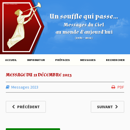
© Éditions HOVINE (2026)
Un souffle qui passe...
Messages du Ciel
au monde d'aujourd'hui
(1981 – 2026)
ACCUEIL
IMPRIMATUR
PRÉFACES
MESSAGES
RECHERCHER
MESSAGE DU 21 DÉCEMBRE 2023
Messages 2023
PDF
PRÉCÉDENT
SUIVANT