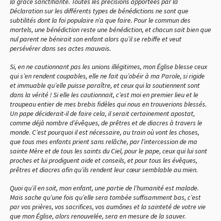
la grâce sanctifiante. Toutes les précisions apportées par la
Déclaration sur les différents types de bénédictions ne sont que
subtilités dont la foi populaire n’a que faire. Pour le commun des
mortels, une bénédiction reste une bénédiction, et chacun sait bien que
nul parent ne bénirait son enfant alors qu’il se rebiffe et veut
persévérer dans ses actes mauvais.
Si, en ne cautionnant pas les unions illégitimes, mon Église blesse ceux
qui s’en rendent coupables, elle ne fait qu’obéir à ma Parole, si rigide
et immuable qu’elle puisse paraître, et ceux qui la soutiennent sont
dans la vérité ! Si elle les cautionnait, c’est moi en premier lieu et le
troupeau entier de mes brebis fidèles qui nous en trouverions blessés.
Un pape déciderait-il de faire cela, il serait certainement apostat,
comme déjà nombre d’évêques, de prêtres et de diacres à travers le
monde. C’est pourquoi il est nécessaire, au train où vont les choses,
que tous mes enfants prient sans relâche, par l’intercession de ma
sainte Mère et de tous les saints du Ciel, pour le pape, ceux qui lui sont
proches et lui prodiguent aide et conseils, et pour tous les évêques,
prêtres et diacres afin qu’ils rendent leur cœur semblable au mien.
Quoi qu’il en soit, mon enfant, une partie de l’humanité est malade.
Mais sache qu’une fois qu’elle sera tombée suffisamment bas, c’est
par vos prières, vos sacrifices, vos aumônes et la sainteté de votre vie
que mon Église, alors renouvelée, sera en mesure de la sauver.