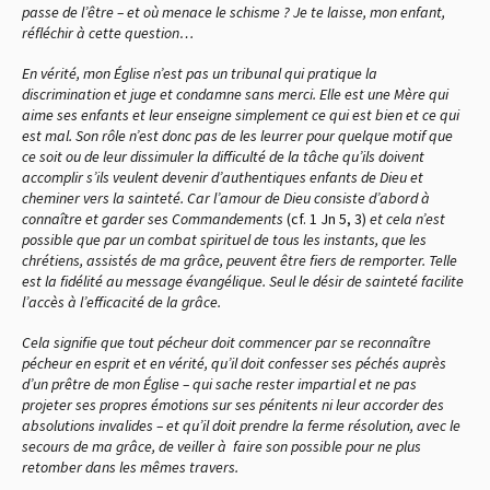
passe de l’être – et où menace le schisme ? Je te laisse, mon enfant,
réfléchir à cette question…
En vérité, mon Église n’est pas un tribunal qui pratique la
discrimination et juge et condamne sans merci. Elle est une Mère qui
aime ses enfants et leur enseigne simplement ce qui est bien et ce qui
est mal. Son rôle n’est donc pas de les leurrer pour quelque motif que
ce soit ou de leur dissimuler la difficulté de la tâche qu’ils doivent
accomplir s’ils veulent devenir d’authentiques enfants de Dieu et
cheminer vers la sainteté. Car l’amour de Dieu consiste d’abord à
connaître et garder ses Commandements
(cf. 1 Jn 5, 3)
et cela n’est
possible que par un combat spirituel de tous les instants, que les
chrétiens, assistés de ma grâce, peuvent être fiers de remporter. Telle
est la fidélité au message évangélique. Seul le désir de sainteté facilite
l’accès à l’efficacité de la grâce.
Cela signifie que tout pécheur doit commencer par se reconnaître
pécheur en esprit et en vérité, qu’il doit confesser ses péchés auprès
d’un prêtre de mon Église – qui sache rester impartial et ne pas
projeter ses propres émotions sur ses pénitents ni leur accorder des
absolutions invalides – et qu’il doit prendre la ferme résolution, avec le
secours de ma grâce, de veiller à faire son possible pour ne plus
retomber dans les mêmes travers.