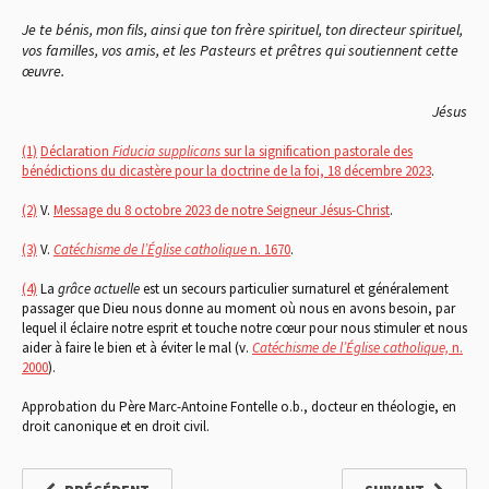
Je te bénis, mon fils, ainsi que ton frère spirituel, ton directeur spirituel,
vos familles, vos amis, et les Pasteurs et prêtres qui soutiennent cette
œuvre.
Jésus
(1)
Déclaration
Fiducia supplicans
sur la signification pastorale des
bénédictions du dicastère pour la doctrine de la foi, 18 décembre 2023
.
(2)
V.
Message du 8 octobre 2023 de notre Seigneur Jésus-Christ
.
(3)
V.
Catéchisme de l’Église catholique
n. 1670
.
(4)
La
grâce actuelle
est un secours particulier surnaturel et généralement
passager que Dieu nous donne au moment où nous en avons besoin, par
lequel il éclaire notre esprit et touche notre cœur pour nous stimuler et nous
aider à faire le bien et à éviter le mal (v.
Catéchisme de l’Église catholique,
n.
2000
).
Approbation du Père Marc-Antoine Fontelle o.b., docteur en théologie, en
droit canonique et en droit civil.