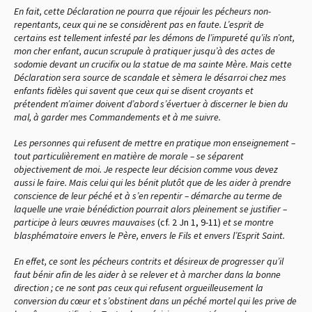
En fait, cette Déclaration ne pourra que réjouir les pécheurs non-
repentants, ceux qui ne se considèrent pas en faute. L’esprit de
certains est tellement infesté par les démons de l’impureté qu’ils n’ont,
mon cher enfant, aucun scrupule à pratiquer jusqu’à des actes de
sodomie devant un crucifix ou la statue de ma sainte Mère. Mais cette
Déclaration sera source de scandale et sèmera le désarroi chez mes
enfants fidèles qui savent que ceux qui se disent croyants et
prétendent m’aimer doivent d’abord s’évertuer à discerner le bien du
mal, à garder mes Commandements et à me suivre.
Les personnes qui refusent de mettre en pratique mon enseignement –
tout particulièrement en matière de morale – se séparent
objectivement de moi. Je respecte leur décision comme vous devez
aussi le faire. Mais celui qui les bénit plutôt que de les aider à prendre
conscience de leur péché et à s’en repentir – démarche au terme de
laquelle une vraie bénédiction pourrait alors pleinement se justifier –
participe à leurs œuvres mauvaises
(cf. 2 Jn 1, 9-11)
et se montre
blasphématoire envers le Père, envers le Fils et envers l’Esprit Saint.
En effet, ce sont les pécheurs contrits et désireux de progresser qu’il
faut bénir afin de les aider à se relever et à marcher dans la bonne
direction ; ce ne sont pas ceux qui refusent orgueilleusement la
conversion du cœur et s’obstinent dans un péché mortel qui les prive de