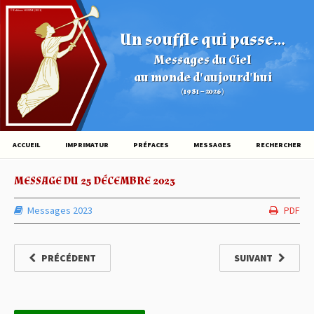
© Éditions HOVINE (2026)
Un souffle qui passe...
Messages du Ciel
au monde d'aujourd'hui
(1981 – 2026)
ACCUEIL
IMPRIMATUR
PRÉFACES
MESSAGES
RECHERCHER
MESSAGE DU 25 DÉCEMBRE 2023
Messages 2023
PDF
PRÉCÉDENT
SUIVANT