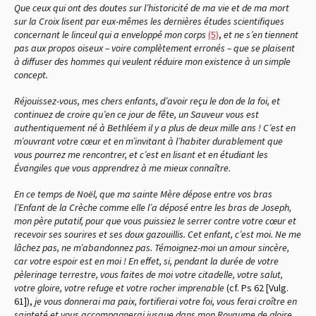
Que ceux qui ont des doutes sur l’historicité de ma vie et de ma mort
sur la Croix lisent par eux-mêmes les dernières études scientifiques
concernant le linceul qui a enveloppé mon corps
(5)
,
et ne s’en tiennent
pas aux propos oiseux – voire complètement erronés – que se plaisent
à diffuser des hommes qui veulent réduire mon existence à un simple
concept.
Réjouissez-vous, mes chers enfants, d’avoir reçu le don de la foi, et
continuez de croire qu’en ce jour de fête, un Sauveur vous est
authentiquement né à Bethléem il y a plus de deux mille ans ! C’est en
m’ouvrant votre cœur et en m’invitant à l’habiter durablement que
vous pourrez me rencontrer, et c’est en lisant et en étudiant les
Évangiles que vous apprendrez à me mieux connaître.
En ce temps de Noël, que ma sainte Mère dépose entre vos bras
l’Enfant de la Crèche comme elle l’a déposé entre les bras de Joseph,
mon père putatif, pour que vous puissiez le serrer contre votre cœur et
recevoir ses sourires et ses doux gazouillis. Cet enfant, c’est moi. Ne me
lâchez pas, ne m’abandonnez pas. Témoignez-moi un amour sincère,
car votre espoir est en moi ! En effet, si, pendant la durée de votre
pèlerinage terrestre, vous faites de moi votre citadelle, votre salut,
votre gloire, votre refuge et votre rocher imprenable
(cf. Ps 62 [Vulg.
61]),
je vous donnerai ma paix, fortifierai votre foi, vous ferai croître en
sainteté et vous accompagnerai jusque dans mon Royaume de gloire.