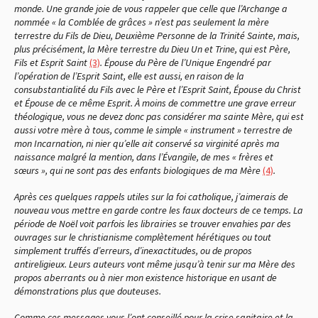
monde. Une grande joie de vous rappeler que celle que l’Archange a
nommée « la Comblée de grâces » n’est pas seulement la mère
terrestre du Fils de Dieu, Deuxième Personne de la Trinité Sainte, mais,
plus précisément, la Mère terrestre du Dieu Un et Trine, qui est Père,
Fils et Esprit Saint
(3)
. Épouse du Père de l’Unique Engendré par
l’opération de l’Esprit Saint, elle est aussi, en raison de la
consubstantialité du Fils avec le Père et l’Esprit Saint, Épouse du Christ
et Épouse de ce même Esprit. À moins de commettre une grave erreur
théologique, vous ne devez donc pas considérer ma sainte Mère, qui est
aussi votre mère à tous, comme le simple « instrument » terrestre de
mon Incarnation, ni nier qu’elle ait conservé sa virginité après ma
naissance malgré la mention, dans l’Évangile, de mes « frères et
sœurs », qui ne sont pas des enfants biologiques de ma Mère
(4)
.
Après ces quelques rappels utiles sur la foi catholique, j’aimerais de
nouveau vous mettre en garde contre les faux docteurs de ce temps. La
période de Noël voit parfois les librairies se trouver envahies par des
ouvrages sur le christianisme complètement hérétiques ou tout
simplement truffés d’erreurs, d’inexactitudes, ou de propos
antireligieux. Leurs auteurs vont même jusqu’à tenir sur ma Mère des
propos aberrants ou à nier mon existence historique en usant de
démonstrations plus que douteuses.
Comme ces messages vous l’ont conseillé pour la crise sanitaire et la