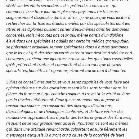
vérité sur les effets secondaires des prétendus « vaccins » – qui
commence à se faire jour dans plusieurs pays mais reste encore
soigneusement dissimulée dans le vôtre -, je ne peux que vous inciter à
rechercher sur la Toile les études menées par des spécialistes dont les
titres et les diplômes puissent parler d’eux-mêmes dans les domaines
concernés. Mais n’écoutez pas ceux qui, même nantis d’un diplôme
élevé dans une spécialité et adulés par certains médias grand-public,
se prétendent orgueilleusement spécialistes dans d’autres domaines
que le leur, et qui, derrière un vernis ostentatoire destiné à séduire et à
convaincre, cachent une ignorance crasse sur les questions essentielles
qu’ils prétendent traiter, et commettent des erreurs que de vrais
spécialistes, honnêtes et rigoureux, n’auront aucun mal à démonter.
Suivez ce conseil, mes petits, et vous serez capables de vous faire une
opinion sérieuse sur des questions essentielles sans tomber dans les
pièges du faux esprit, qui cherche toujours à travestir la vérité ou à ne
pas la révéler entièrement. Ceux qui ne prennent pas la peine de
revenir aux sources en consultant des ouvrages d’historiens,
d’archéologues et de théologiens confirmés, et de faire vérifier des
traductions approximatives à partir des textes originaux des Écritures,
risquent de se voir grandement abusés. Pourtant, ce sont les mêmes
qui, dans une attitude revancharde, colportent ensuite fièrement les
mensonges auxquels ils auront cru à cause de la notoriété de leurs