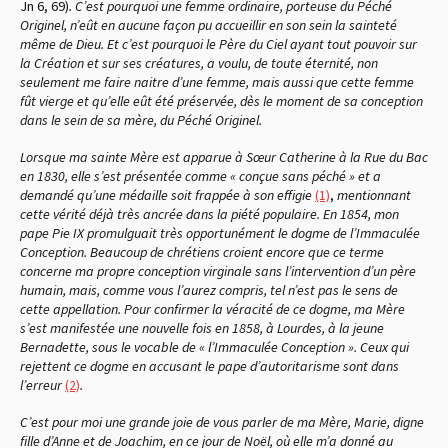
Jn 6, 69)
. C’est pourquoi une femme ordinaire, porteuse du Péché
Originel, n’eût en aucune façon pu accueillir en son sein la sainteté
même de Dieu. Et c’est pourquoi le Père du Ciel ayant tout pouvoir sur
la Création et sur ses créatures, a voulu, de toute éternité, non
seulement me faire naitre d’une femme, mais aussi que cette femme
fût vierge et qu’elle eût été préservée, dès le moment de sa conception
dans le sein de sa mère, du Péché Originel.
Lorsque ma sainte Mère est apparue à Sœur Catherine à la Rue du Bac
en 1830, elle s’est présentée comme « conçue sans péché » et a
demandé qu’une médaille soit frappée à son effigie
(1)
,
mentionnant
cette vérité déjà très ancrée dans la piété populaire. En 1854, mon
pape Pie IX promulguait très opportunément le dogme de l’Immaculée
Conception. Beaucoup de chrétiens croient encore que ce terme
concerne ma propre conception virginale sans l’intervention d’un père
humain, mais, comme vous l’aurez compris, tel n’est pas le sens de
cette appellation. Pour confirmer la véracité de ce dogme, ma Mère
s’est manifestée une nouvelle fois en 1858, à Lourdes, à la jeune
Bernadette, sous le vocable de « l’Immaculée Conception ». Ceux qui
rejettent ce dogme en accusant le pape d’autoritarisme sont dans
l’erreur
(2)
.
C’est pour moi une grande joie de vous parler de ma Mère, Marie, digne
fille d’Anne et de Joachim, en ce jour de Noël, où elle m’a donné au