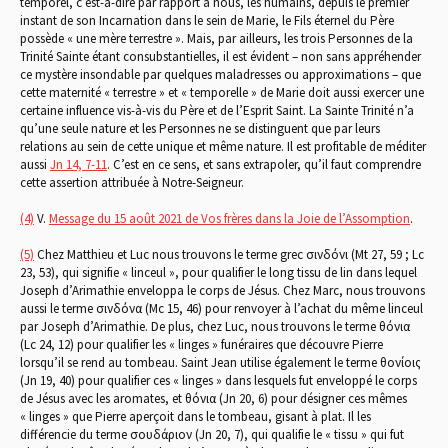
temporel, c’est-à-dire par rapport à nous, les humains, depuis le premier
instant de son Incarnation dans le sein de Marie, le Fils éternel du Père
possède « une mère terrestre ». Mais, par ailleurs, les trois Personnes de la
Trinité Sainte étant consubstantielles, il est évident – non sans appréhender
ce mystère insondable par quelques maladresses ou approximations – que
cette maternité « terrestre » et « temporelle » de Marie doit aussi exercer une
certaine influence vis-à-vis du Père et de l’Esprit Saint. La Sainte Trinité n’a
qu’une seule nature et les Personnes ne se distinguent que par leurs
relations au sein de cette unique et même nature. Il est profitable de méditer
aussi
Jn 14, 7-11
. C’est en ce sens, et sans extrapoler, qu’il faut comprendre
cette assertion attribuée à Notre-Seigneur.
(4)
V.
Message du 15 août 2021 de Vos frères dans la Joie de l’Assomption
.
(5)
Chez Matthieu et Luc nous trouvons le terme grec σινδόνι (Mt 27, 59 ; Lc
23, 53), qui signifie « linceul », pour qualifier le long tissu de lin dans lequel
Joseph d’Arimathie enveloppa le corps de Jésus. Chez Marc, nous trouvons
aussi le terme σινδόνα (Mc 15, 46) pour renvoyer à l’achat du même linceul
par Joseph d’Arimathie. De plus, chez Luc, nous trouvons le terme ὀθόνια
(Lc 24, 12) pour qualifier les « linges » funéraires que découvre Pierre
lorsqu’il se rend au tombeau. Saint Jean utilise également le terme ὀθονίοις
(Jn 19, 40) pour qualifier ces « linges » dans lesquels fut enveloppé le corps
de Jésus avec les aromates, et ὀθόνια (Jn 20, 6) pour désigner ces mêmes
« linges » que Pierre aperçoit dans le tombeau, gisant à plat. Il les
différencie du terme σουδάριον (Jn 20, 7), qui qualifie le « tissu » qui fut