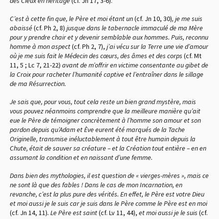
des Cieux en héritage
(cf. Jn 17, 3-6).
C’est à cette fin que, le Père et moi étant un
(cf. Jn 10, 30)
, je me suis
abaissé
(cf. Ph 2, 8)
jusque dans le tabernacle immaculé de ma Mère
pour y prendre chair et y devenir semblable aux hommes. Puis, reconnu
homme à mon aspect
(cf. Ph 2, 7),
j’ai vécu sur la Terre une vie d’amour
où je me suis fait le Médecin des cœurs, des âmes et des corps
(cf. Mt
11, 5 ; Lc 7, 21-22)
avant de m’offrir en victime consentante au gibet de
la Croix pour racheter l’humanité captive et l’entraîner dans le sillage
de ma Résurrection.
Je sais que, pour vous, tout cela reste un bien grand mystère, mais
vous pouvez néanmoins comprendre que la meilleure manière qu’ait
eue le Père de témoigner concrètement à l’homme son amour et son
pardon depuis qu’Adam et Ève eurent été marqués de la Tache
Originelle, transmise inéluctablement à tout être humain depuis la
Chute, était de sauver sa créature – et la Création tout entière – en en
assumant la condition et en naissant d’une femme.
Dans bien des mythologies, il est question de « vierges-mères », mais ce
ne sont là que des fables ! Dans le cas de mon Incarnation, en
revanche, c’est la plus pure des vérités. En effet, le Père est votre Dieu
et moi aussi je le suis car je suis dans le Père comme le Père est en moi
(cf. Jn 14, 11)
. Le Père est saint
(cf. Lv 11, 44),
et moi aussi je le suis
(cf.