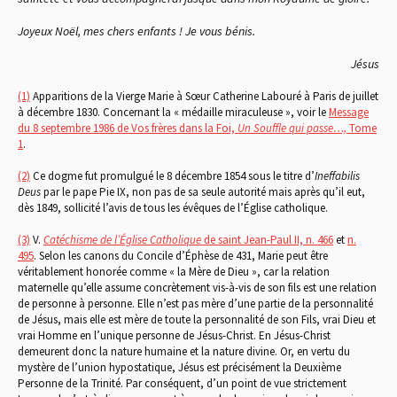
Joyeux Noël, mes chers enfants ! Je vous bénis.
Jésus
(1)
Apparitions de la Vierge Marie à Sœur Catherine Labouré à Paris de juillet
à décembre 1830. Concernant la « médaille miraculeuse », voir le
Message
du 8 septembre 1986 de Vos frères dans la Foi,
Un Souffle qui passe…,
Tome
1
.
(2)
Ce dogme fut promulgué le 8 décembre 1854 sous le titre d’
Ineffabilis
Deus
par le pape Pie IX, non pas de sa seule autorité mais après qu’il eut,
dès 1849, sollicité l’avis de tous les évêques de l’Église catholique.
(3)
V.
Catéchisme de l’Église Catholique
de saint Jean-Paul II, n. 466
et
n.
495
. Selon les canons du Concile d’Éphèse de 431, Marie peut être
véritablement honorée comme « la Mère de Dieu », car la relation
maternelle qu’elle assume concrètement vis-à-vis de son fils est une relation
de personne à personne. Elle n’est pas mère d’une partie de la personnalité
de Jésus, mais elle est mère de toute la personnalité de son Fils, vrai Dieu et
vrai Homme en l’unique personne de Jésus-Christ. En Jésus-Christ
demeurent donc la nature humaine et la nature divine. Or, en vertu du
mystère de l’union hypostatique, Jésus est précisément la Deuxième
Personne de la Trinité. Par conséquent, d’un point de vue strictement