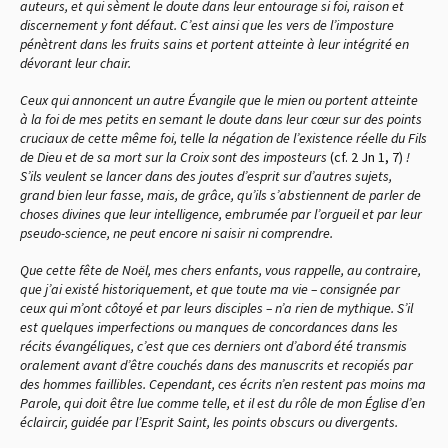
auteurs, et qui sèment le doute dans leur entourage si foi, raison et
discernement y font défaut. C’est ainsi que les vers de l’imposture
pénètrent dans les fruits sains et portent atteinte à leur intégrité en
dévorant leur chair.
Ceux qui annoncent un autre Évangile que le mien ou portent atteinte
à la foi de mes petits en semant le doute dans leur cœur sur des points
cruciaux de cette même foi, telle la négation de l’existence réelle du Fils
de Dieu et de sa mort sur la Croix sont des imposteurs
(cf. 2 Jn 1, 7)
!
S’ils veulent se lancer dans des joutes d’esprit sur d’autres sujets,
grand bien leur fasse, mais, de grâce, qu’ils s’abstiennent de parler de
choses divines que leur intelligence, embrumée par l’orgueil et par leur
pseudo-science, ne peut encore ni saisir ni comprendre.
Que cette fête de Noël, mes chers enfants, vous rappelle, au contraire,
que j’ai existé historiquement, et que toute ma vie – consignée par
ceux qui m’ont côtoyé et par leurs disciples – n’a rien de mythique. S’il
est quelques imperfections ou manques de concordances dans les
récits évangéliques, c’est que ces derniers ont d’abord été transmis
oralement avant d’être couchés dans des manuscrits et recopiés par
des hommes faillibles. Cependant, ces écrits n’en restent pas moins ma
Parole, qui doit être lue comme telle, et il est du rôle de mon Église d’en
éclaircir, guidée par l’Esprit Saint, les points obscurs ou divergents.