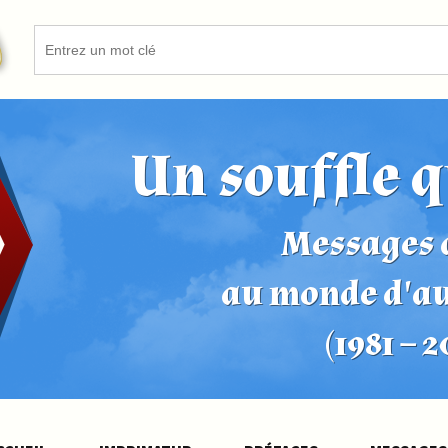
Un souffle q
Messages d
au monde d'a
(1981 – 