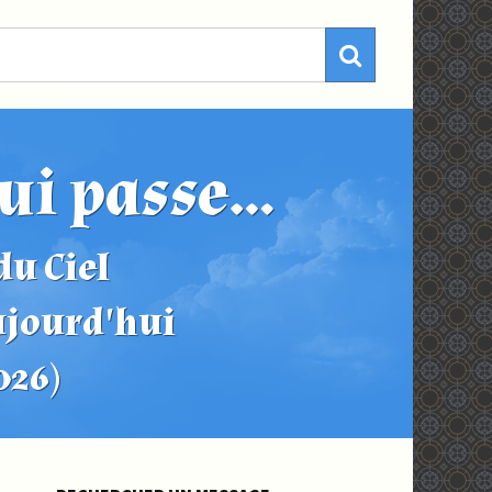
ui passe...
u Ciel
ujourd'hui
2026)