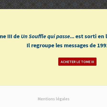
me III de
Un Souffle qui passe
... est sorti e
Il regroupe les messages de 199
ACHETER LE TOME III
Mentions légales