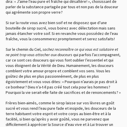
dira : « J’aime l’eau pure et fraîche qui désaltère ! », choisissant de
parler de la substance partagée par tous et non pas de la douceur
qui agrémente son propre verre ?
Si sur la route vous avez bien soif et ne disposez que d’une
bouteille de sirop sucré, vous boirez avec délectation mais sans
jamais étancher votre soif. Si en revanche vous possédez de l’eau
fraîche, vous la consommerez promptement et serez satisfaits !
Sur le chemin du Ciel,
sachez reconnaître ce qui vous est salutaire et
ne point trop vous attacher aux douceurs
qui parfois l’accompagnent,
car ce sont ces douceurs qui vous font oublier l’essentiel et qui
vous éloignent de la Vérité de Dieu. Humainement, les douceurs
comblent votre amour-propre et comblent vos sens. Vous les
goûtez de plus en plus passionnément, de plus en plus
égoïstement et vous vous dites : « Pourquoi n’aurais-je pas droit à
ce bonheur ? Dieu n’a-t-Il pas créé tout cela pour les hommes ?
Pourquoi la vie serait-elle faite de sacrifices et de renoncements ? »
Frères bien-aimés, comme le sirop laisse sur vos lèvres un goût
sucré et vous rend l’eau pure fade et insipide, les douceurs de la
terre habituent votre esprit et votre corps au bien-être et à la
facilité, si bien qu’après y avoir goûté, vous ne parvenez que
difficilement à apprécier la Source d’eau vive et à Lui trouver un