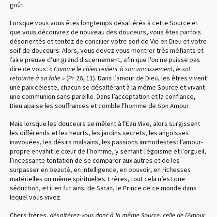
goût.
Lorsque vous vous êtes longtemps désaltérés à cette Source et
que vous découvrez de nouveau des douceurs, vous êtes parfois
désorientés et tentez de concilier votre soif de Vie en Dieu et votre
soif de douceurs. Alors, vous devez vous montrer très méfiants et
faire preuve d’un grand discernement, afin que l’on ne puisse pas
dire de vous :
« Comme le chien revient à son vomissement, le sot
retourne à sa folie »
(Pr 26, 11). Dans l’amour de Dieu, les êtres vivent
une paix céleste, chacun se désaltérant à la même Source et vivant
une communion sans pareille. Dans l’acceptation et la confiance,
Dieu apaise les souffrances et comble l’homme de Son Amour.
Mais lorsque les douceurs se mêlent à l’Eau Vive, alors surgissent
les différends et les heurts, les jardins secrets, les angoisses
inavouées, les désirs malsains, les passions immodestes : l’amour-
propre envahit le cœur de l’homme, y semant l’égoïsme et l’orgueil,
l’incessante tentation de se comparer aux autres et de les
surpasser en beauté, en intelligence, en pouvoir, en richesses
matérielles ou même spirituelles. Frères, tout cela n’est que
séduction, et il en fut ainsi de Satan, le Prince de ce monde dans
lequel vous vivez.
Chers frères,
désaltérez-vous donc à la même Source, celle de l’Amour