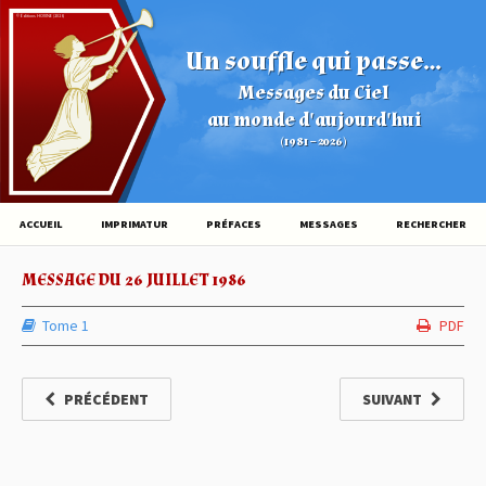
© Éditions HOVINE (2026)
Un souffle qui passe...
Messages du Ciel
au monde d'aujourd'hui
(1981 – 2026)
ACCUEIL
IMPRIMATUR
PRÉFACES
MESSAGES
RECHERCHER
MESSAGE DU 26 JUILLET 1986
Tome 1
PDF
PRÉCÉDENT
SUIVANT