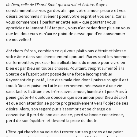
de Dieu, celle de l’Esprit Saint qui instruit et éclaire.
Soyez
constamment sur vos gardes afin que votre amour-propre et vos
désirs personnels n’aliènent point votre esprit et vos sens. Car si
vous commencez à parfumer cette eau – que pourtant vous
appréciez tellement à l’état pur -, vous n’en retiendrez plus en vous
que les douceurs et n’aurez point de cesse que d’en consommer
de nouvelles !
Ah ! chers frères, combien ce qui vous plaît vous détruit et blesse
votre âme dans son cheminement spirituel ! Rares sont les hommes
qui ferment les yeux sur les sollicitations du monde pour vivre en
Dieu et par Dieu en toutes choses. Pourtant, l’esprit alimenté à la
Source de l’Esprit Saint possède une force incomparable !
Rayonnant de pureté, il ne dissimule rien dont il puisse rougir. Il est
tout à Dieu et puise en Lui le discernement nécessaire à une vie
sans tache. Il côtoie ses frères avec amour, humilité et joie. Mais à
peine goûte-t-il quelque douceur que son amour pour Dieu décroît
et que son attention se porte progressivement vers l’objet de ses
désirs. Alors, son regard pur s’assombrit et se charge de
convoitise. Il perd de son assurance, perd sa bonne conscience,
perd de son équilibre et devient la proie du doute.
L’être qui cherche sa voie doit rester sur ses gardes et ne point