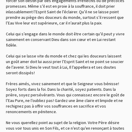
forcer son destin par des engagements irréfléchis ou de précoces
promesses. Même s’il est en proie à la souffrance, il doit prier
inlassablement l’Esprit Saint de l’éclairer. Qu’il ne se laisse point
prendre au piège des douceurs du monde, surtout s’il ressent que
l’Eau Vive leur est supérieure, car il n’aurait plus la paix.
Celui qui s’engage dans le monde doit être certain qu’il peut y vivre
sainement en conservant Dieu dans son cœur et en Lui restant
fidèle.
Celui qui se lasse vite du monde et chez qui les douceurs laissent
un goût amer doit lui aussi prier l’Esprit Saint et ne point se soucier
de l’avenir. Si Dieu le veut tout à Lui, Il l’appellera et ses doutes
seront dissipés !
Frères aimés, vivez sainement et que le Seigneur vous bénisse !
Soyez forts dans la foi. Dans la charité, soyez patients. Dans la
prière, soyez persévérants. Vous qui connaissez encore le goût de
l’Eau Pure, ne l’oubliez pas ! Gardez une âme claire et limpide et ne
rechignez pas à offrir vos souffrances en sacrifice et vos
renoncements en pénitence.
Ne vous querellez point au sujet de la religion. Votre Père désire
vous voir tous unis en Son Fils, et ce n’est qu’en renonçant à toutes