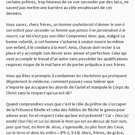
certains prêtres, trop heureux de se voir seconder par des laïcs, ne
savent pas mettre une barrière au zèle envahissant de ces
derniers.
Vous savez, chers frères,
un homme souhaiterait-il donner le sein à
son enfant pour seconder sa femme que jamais il ne parviendrait à le
nourrir,
car tel n’est pas son rôle ! Comprenez donc que, malgré sa
bonne volonté, si cet homme s’acharne à vouloir nourrir lui-même
son enfant, il le conduira à la mort. Ainsi, chacun doit rester à sa
place et y accomplir son devoir avec amour et perfection. Celui qui
veut accomplir le travail d’un autre sans posséder les qualifications
requises risque de le mal faire et de porter préjudice à ses frères.
Vous qui êtes si prompts à condamner
les charlatans qui pratiquent
illégalement la médecine,
comment pouvez-vous tolérer que
n’importe qui accapare les abords de l’autel et manipule le Corps du
Christ sans le respect qui Lui est dû ?
Quand comprendrez-vous que c’est le rôle du prêtre de s’occuper
de la Présence Réelle et celui des fidèles de fléchir le genou pour
adorer avec foi et respect Celui qui leur est présenté ? Car
« Dieu (a)
exalté (Son Fils) et Lui (a) donné le Nom qui est au-dessus de tout nom,
pour que tout, au Nom de Jésus, s’agenouille, au plus haut des Cieux,
sur la terre et dans les enfers »
(Ph 2, 9-10). Alors, frères, de grâce,