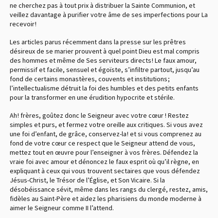
ne cherchez pas à tout prix à distribuer la Sainte Communion, et
veillez davantage à purifier votre âme de ses imperfections pour La
recevoir !
Les articles parus récemment dans la presse sur les prêtres
désireux de se marier prouvent à quel point Dieu est mal compris
des hommes et même de Ses serviteurs directs ! Le faux amour,
permissif et facile, sensuel et égoïste, s’infiltre partout, jusqu’au
fond de certains monastères, couvents et institutions ;
l’intellectualisme détruit la foi des humbles et des petits enfants
pour la transformer en une érudition hypocrite et stérile.
Ah ! frères, goûtez donc le Seigneur avec votre cœur ! Restez
simples et purs, et fermez votre oreille aux critiques. Si vous avez
une foi d’enfant, de grâce, conservez-la ! et si vous comprenez au
fond de votre cœur ce respect que le Seigneur attend de vous,
mettez tout en œuvre pour l’enseigner à vos frères. Défendez la
vraie foi avec amour et dénoncez le faux esprit où qu’il règne, en
expliquant à ceux qui vous trouvent sectaires que vous défendez
Jésus-Christ, le Trésor de l’Église, et Son Vicaire. Si la
désobéissance sévit, même dans les rangs du clergé, restez, amis,
fidèles au Saint-Père et aidez les pharisiens du monde moderne à
aimer le Seigneur comme II l’attend.