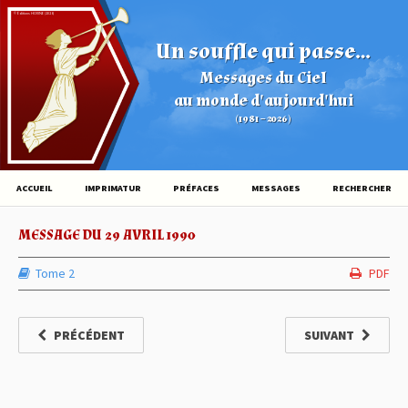
© Éditions HOVINE (2026)
Un souffle qui passe...
Messages du Ciel
au monde d'aujourd'hui
(1981 – 2026)
ACCUEIL
IMPRIMATUR
PRÉFACES
MESSAGES
RECHERCHER
MESSAGE DU 29 AVRIL 1990
Tome 2
PDF
PRÉCÉDENT
SUIVANT