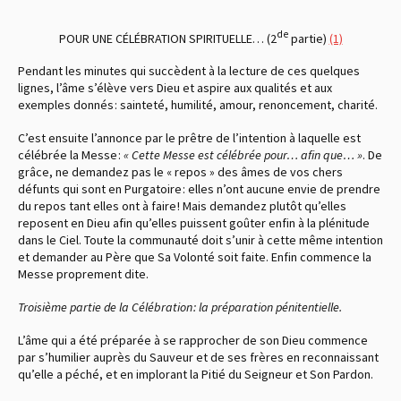
de
POUR UNE CÉLÉBRATION SPIRITUELLE… (2
partie)
(1)
Pendant les minutes qui succèdent à la lecture de ces quelques
lignes, l’âme s’élève vers Dieu et aspire aux qualités et aux
exemples donnés : sainteté, humilité, amour, renoncement, charité.
C’est ensuite l’annonce par le prêtre de l’intention à laquelle est
célébrée la Messe :
« Cette Messe est célébrée pour… afin que… »
. De
grâce, ne demandez pas le « repos » des âmes de vos chers
défunts qui sont en Purgatoire : elles n’ont aucune envie de prendre
du repos tant elles ont à faire ! Mais demandez plutôt qu’elles
reposent en Dieu afin qu’elles puissent goûter enfin à la plénitude
dans le Ciel. Toute la communauté doit s’unir à cette même intention
et demander au Père que Sa Volonté soit faite. Enfin commence la
Messe proprement dite.
Troisième partie de la Célébration : la préparation pénitentielle.
L’âme qui a été préparée à se rapprocher de son Dieu commence
par s’humilier auprès du Sauveur et de ses frères en reconnaissant
qu’elle a péché, et en implorant la Pitié du Seigneur et Son Pardon.