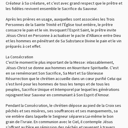
Créateur à Sa créature, et c’est avec grand respect que le prêtre et
les fidèles revivent ensemble le Sacrifice du Sauveur.
Après les prières en usage, auxquelles sont associées les Trois
Personnes de la Sainte Trinité et l’Église tout entière, le prêtre
consacre le pain et le vin. Invoquant l’Esprit Saint, le prêtre invite
Jésus-Christ en Personne à actualiser le pacte d’Alliance entre Dieu
et les hommes en pénétrant de Sa Substance Divine le pain et le vin
préparés à cet effet.
La Consécration
C’est le moment le plus important de la Messe : inlassablement,
Jésus-Christ se donne aux hommes en Nourriture Spirituelle. C’est
en se remémorant Son Sacrifice, Sa Mort et Sa Glorieuse
Résurrection que le chrétien accueille dans un cœur purifié Celui qui
s’est livré pour les hommes de tous les temps et de tous les
peuples, Sacrifice Unique et Intemporel par lequel les générations
rejoignent leur Sauveur en communiant à Son Esprit d’Amour.
Pendant la Consécration, le chrétien dépose au pied de la Croix ses
péchés et ses misères, ses souffrances et ses manquements, sa
vie entière dans laquelle le Seigneur séparera Lui-même le bon
grain de l’ivraie. En communion avec le Ciel, il contemple Jésus
s’offrant au Père en rémission des péchés et revenant à travers