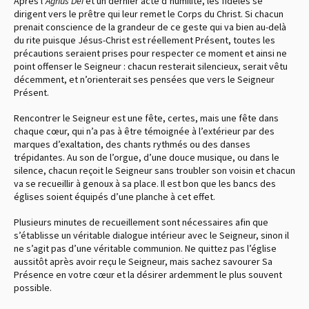
Après l’
Agnus Dei
et un dernier acte d’humilité, les fidèles se
dirigent vers le prêtre qui leur remet le Corps du Christ. Si chacun
prenait conscience de la grandeur de ce geste qui va bien au-delà
du rite puisque Jésus-Christ est réellement Présent, toutes les
précautions seraient prises pour respecter ce moment et ainsi ne
point offenser le Seigneur : chacun resterait silencieux, serait vêtu
décemment, et n’orienterait ses pensées que vers le Seigneur
Présent.
Rencontrer le Seigneur est une fête, certes, mais une fête dans
chaque cœur, qui n’a pas à être témoignée à l’extérieur par des
marques d’exaltation, des chants rythmés ou des danses
trépidantes. Au son de l’orgue, d’une douce musique, ou dans le
silence, chacun reçoit le Seigneur sans troubler son voisin et chacun
va se recueillir à genoux à sa place. Il est bon que les bancs des
églises soient équipés d’une planche à cet effet.
Plusieurs minutes de recueillement sont nécessaires afin que
s’établisse un véritable dialogue intérieur avec le Seigneur, sinon il
ne s’agit pas d’une véritable communion. Ne quittez pas l’église
aussitôt après avoir reçu le Seigneur, mais sachez savourer Sa
Présence en votre cœur et la désirer ardemment le plus souvent
possible.