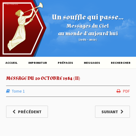
© Éditions HOVINE (2026)
Un souffle qui passe...
Messages du Ciel
au monde d'aujourd'hui
(1981 – 2026)
ACCUEIL
IMPRIMATUR
PRÉFACES
MESSAGES
RECHERCHER
MESSAGE DU 20 OCTOBRE 1984 (II)
Tome 1
PDF
PRÉCÉDENT
SUIVANT